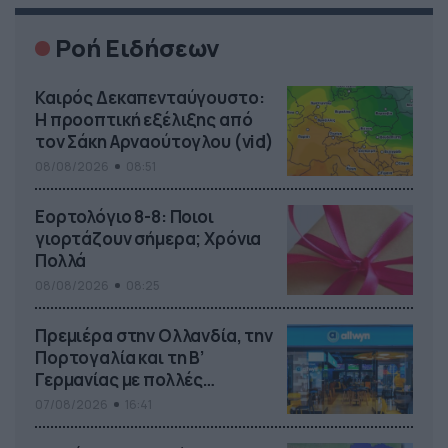
Ροή Ειδήσεων
Καιρός Δεκαπενταύγουστο:
Η προοπτική εξέλιξης από
τον Σάκη Αρναούτογλου (vid)
08/08/2026
08:51
Εορτολόγιο 8-8: Ποιοι
γιορτάζουν σήμερα; Χρόνια
Πολλά
08/08/2026
08:25
Πρεμιέρα στην Ολλανδία, την
Πορτογαλία και τη Β’
Γερμανίας με πολλές
στοιχηματικές επιλογές από
07/08/2026
16:41
το ΠΑΜΕ ΣΤΟΙΧΗΜΑ