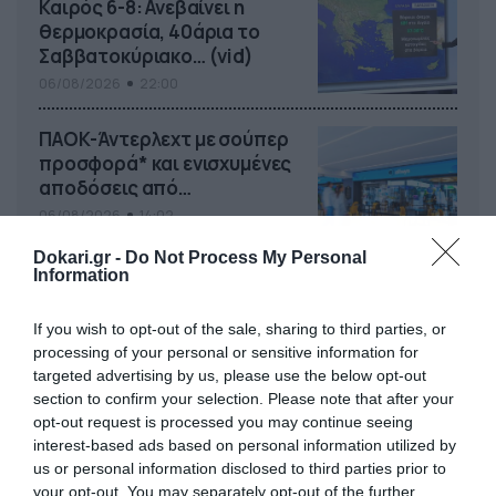
Καιρός 6-8: Ανεβαίνει η
θερμοκρασία, 40άρια το
Σαββατοκύριακο… (vid)
06/08/2026
22:00
ΠΑΟΚ-Άντερλεχτ με σούπερ
προσφορά* και ενισχυμένες
αποδόσεις από
το Pamestoixima.gr
06/08/2026
14:02
Dokari.gr -
Do Not Process My Personal
Information
If you wish to opt-out of the sale, sharing to third parties, or
processing of your personal or sensitive information for
targeted advertising by us, please use the below opt-out
section to confirm your selection. Please note that after your
opt-out request is processed you may continue seeing
interest-based ads based on personal information utilized by
us or personal information disclosed to third parties prior to
your opt-out. You may separately opt-out of the further