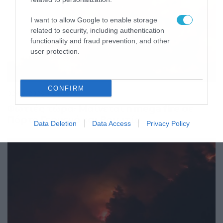
I want to allow Google to enable storage
related to security, including authentication
functionality and fraud prevention, and other
user protection.
CONFIRM
02/08/2026
09:33
Φωτιές τώρα: Μαίνεται η mega fire σε
Πόρτο Γερμενό και Βοιωτία
Data Deletion
Data Access
Privacy Policy