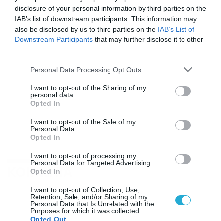
disclosure of your personal information by third parties on the
IAB’s list of downstream participants. This information may
also be disclosed by us to third parties on the
IAB’s List of
Downstream Participants
that may further disclose it to other
third parties.
Please note that this website/app uses one or more Google
Personal Data Processing Opt Outs
services and may gather and store information including but
not limited to your visit or usage behaviour. You may click to
I want to opt-out of the Sharing of my
personal data.
grant or deny consent to Google and its third-party tags to
Opted In
use your data for below specified purposes in below Google
consent section.
I want to opt-out of the Sale of my
Personal Data.
Opted In
I want to opt-out of processing my
Personal Data for Targeted Advertising.
ΚΟΙΝΩΝΙΑ
Opted In
I want to opt-out of Collection, Use,
Retention, Sale, and/or Sharing of my
Personal Data that Is Unrelated with the
Purposes for which it was collected.
Opted Out