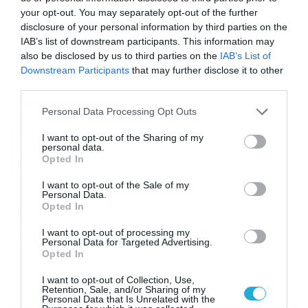
χρόνια του προγράμματος
your opt-out. You may separately opt-out of the further
Forward με 100 επιχειρήσεις στην
disclosure of your personal information by third parties on the
οικογένειά του
IAB’s list of downstream participants. This information may
also be disclosed by us to third parties on the
IAB’s List of
Downstream Participants
that may further disclose it to other
Περισσότερα
third parties.
Please note that this website/app uses one or more Google
Personal Data Processing Opt Outs
services and may gather and store information including but
not limited to your visit or usage behaviour. You may click to
I want to opt-out of the Sharing of my
Ακολούθησε το dokari.gr στο
Google
personal data.
grant or deny consent to Google and its third-party tags to
News
για όλες τις τελευταίες ειδήσεις
Opted In
use your data for below specified purposes in below Google
consent section.
I want to opt-out of the Sale of my
Personal Data.
Opted In
ΠΛΗΡΩΜΗ ΣΥΝΤΑΞΕΩΝ
ΣΥΝΤΑΞΕΙΣ ΔΕΚΕΜΒΡΙΟΥ
I want to opt-out of processing my
ΣΥΝΤΑΞΕΙΣ
Personal Data for Targeted Advertising.
Opted In
I want to opt-out of Collection, Use,
Retention, Sale, and/or Sharing of my
Personal Data that Is Unrelated with the