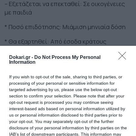
– Εξετάζεται να επεκταθεί: Σε οικογένειες
με παιδιά
* Ποσό επιδότησης: Μιάμιση μηνιαία δόση
* Θα εξαρτηθεί: Από έσοδα κράτους
Ολες οι ειδήσεις στο
Dokari.gr
.
Dokari.gr -
Do Not Process My Personal
Information
Πηγή φωτογραφίας –
depositphotos.com
If you wish to opt-out of the sale, sharing to third parties, or
processing of your personal or sensitive information for
Περισσότερα
targeted advertising by us, please use the below opt-out
section to confirm your selection. Please note that after your
opt-out request is processed you may continue seeing
interest-based ads based on personal information utilized by
Ακολούθησε το dokari.gr στο
Google
us or personal information disclosed to third parties prior to
News
για όλες τις τελευταίες ειδήσεις
your opt-out. You may separately opt-out of the further
disclosure of your personal information by third parties on the
IAB’s list of downstream participants. This information may