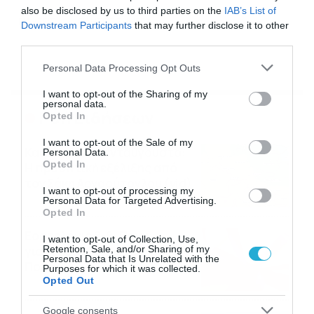
also be disclosed by us to third parties on the
IAB’s List of
ΕΙΔΗΣΕΙΣ
ΕΙΔΗΣΕΙΣ ΣΗΜΕΡΑ
Downstream Participants
that may further disclose it to other
third parties.
Please note that this website/app uses one or more Google
Personal Data Processing Opt Outs
services and may gather and store information including but
not limited to your visit or usage behaviour. You may click to
I want to opt-out of the Sharing of my
personal data.
grant or deny consent to Google and its third-party tags to
Ροή Ειδήσεων
Opted In
use your data for below specified purposes in below Google
consent section.
I want to opt-out of the Sale of my
Καιρός Δεκαπενταύγουστο:
Personal Data.
Opted In
Η προοπτική εξέλιξης από
τον Σάκη Αρναούτογλου (vid)
I want to opt-out of processing my
Personal Data for Targeted Advertising.
08/08/2026
08:51
Opted In
Εορτολόγιο 8-8: Ποιοι
I want to opt-out of Collection, Use,
Retention, Sale, and/or Sharing of my
γιορτάζουν σήμερα; Χρόνια
Personal Data that Is Unrelated with the
Πολλά
Purposes for which it was collected.
Opted Out
08/08/2026
08:25
Google consents