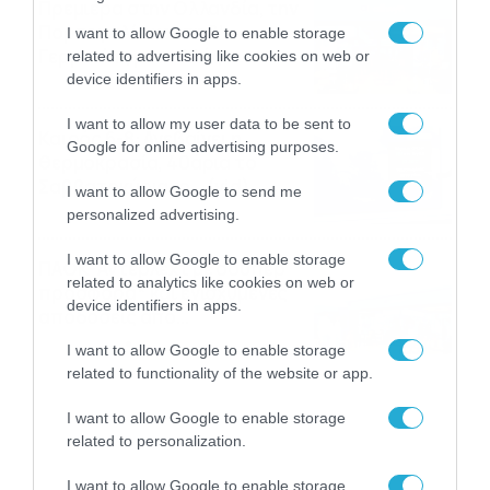
Πρεμιέρα στην Ολλανδία, την
Πορτογαλία και τη Β’
I want to allow Google to enable storage
Γερμανίας με πολλές
related to advertising like cookies on web or
στοιχηματικές επιλογές από
device identifiers in apps.
07/08/2026
16:41
το ΠΑΜΕ ΣΤΟΙΧΗΜΑ
I want to allow my user data to be sent to
Καιρός 6-8: Ανεβαίνει η
Google for online advertising purposes.
θερμοκρασία, 40άρια το
Σαββατοκύριακο… (vid)
I want to allow Google to send me
06/08/2026
22:00
personalized advertising.
I want to allow Google to enable storage
ΠΑΟΚ-Άντερλεχτ με σούπερ
related to analytics like cookies on web or
προσφορά* και ενισχυμένες
device identifiers in apps.
αποδόσεις από
το Pamestoixima.gr
06/08/2026
14:02
I want to allow Google to enable storage
related to functionality of the website or app.
I want to allow Google to enable storage
related to personalization.
I want to allow Google to enable storage