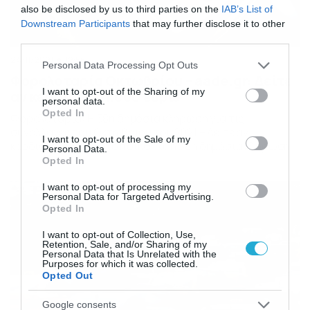
also be disclosed by us to third parties on the
IAB’s List of
Downstream Participants
that may further disclose it to other
third parties.
24/11/2021
12:56
Please note that this website/app uses one or more Google
Personal Data Processing Opt Outs
services and may gather and store information including but
Φορολοταρία Οκτωβρίου – aade.gr: Δείτε
not limited to your visit or usage behaviour. You may click to
I want to opt-out of the Sharing of my
αν κερδίσατε 1.000 ευρώ
personal data.
grant or deny consent to Google and its third-party tags to
Opted In
Φορολοταρία: Η 58η δημόσια κλήρωση για τις
use your data for below specified purposes in below Google
συναλλαγές του Οκτωβρίου του 2021 – Δείτε αν
consent section.
I want to opt-out of the Sale of my
κερδίσατε Πραγματοποιήθηκε η 58η δημόσια κλήρωση
Personal Data.
της φορολοταρίας που διενήργησε η Ανεξάρτητη Αρχή
Opted In
Δημοσίων Εσόδων (ΑΑΔΕ) και χαρίζει σε χίλιους
τυχερούς από 1.000 ευρώ με βάση τις συναλλαγές που
I want to opt-out of processing my
Personal Data for Targeted Advertising.
έκαναν οι φορολογούμενοι τον Σεπτέμβριο του 2021 με
Opted In
τη χρήση πλαστικού […]
I want to opt-out of Collection, Use,
Retention, Sale, and/or Sharing of my
Personal Data that Is Unrelated with the
Purposes for which it was collected.
Opted Out
Google consents