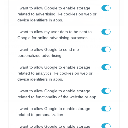
I want to allow Google to enable storage
related to advertising like cookies on web or
device identifiers in apps.
15/11/2020
09:36
I want to allow my user data to be sent to
Google for online advertising purposes.
aade.gr: Τέλη Κυκλοφορίας 2021: ΕΔΩ η
εκτύπωση! Πώς θα κάνετε την πληρωμή
I want to allow Google to send me
μέσω TAXISNET
personalized advertising.
Τέλη κυκλοφορίας 2021 – aade.gr: Πώς θα κάνετε την
εκτύπωση και την πληρωμή των τελών κυκλοφορίας
I want to allow Google to enable storage
μέσω Taxisnet. Τέλη Κυκλοφορίας 2021 – aade.gr –
related to analytics like cookies on web or
εκτύπωση – πληρωμή – TAXISNET – ΑΑΔΕ: Αναρτήθηκαν
device identifiers in apps.
στο Taxisnet τα ειδοποιητήρια για τα τέλη κυκλοφορίας
2021, με τους ιδιοκτήτες να μπορούν να μπορούν να
I want to allow Google to enable storage
εκτυπώσουν πλέον τα ειδοποιητήρια. Το φετινό […]
related to functionality of the website or app.
I want to allow Google to enable storage
Ροή Ειδήσεων
related to personalization.
Πρεμιέρα στην Ολλανδία, την
I want to allow Google to enable storage