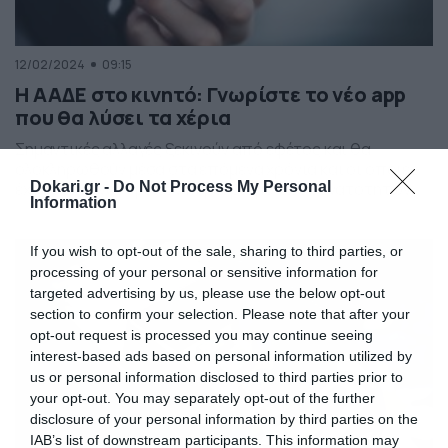
12/02/2024
09:15
Η ΑΑΔΕ στο κινητό: Γνωρίστε το νέο app
που θα λύσει τα χέρια
Σημαντικές αλλαγές ξεκινούν από εφέτος και θα
ολοκληρωθούν μέσα στα επόμενα χρόνια και οι οποίες
Dokari.gr -
Do Not Process My Personal
έχουν να κάνουν με τον περιορισμό των δυνατοτήτων
Information
που έχουν οι φορολογούμενοι για αλλαγές των
στοιχείων που περιλαμβάνονται στις δηλώσεις, είτε
αυτές είναι φόρου εισοδήματος ή ΦΠΑ ή και Ε9, που σε
If you wish to opt-out of the sale, sharing to third parties, or
αρκετές περιπτώσεις προκαλούσαν απώλεια εσόδων
processing of your personal or sensitive information for
για το ελληνικό […]
targeted advertising by us, please use the below opt-out
section to confirm your selection. Please note that after your
opt-out request is processed you may continue seeing
interest-based ads based on personal information utilized by
us or personal information disclosed to third parties prior to
your opt-out. You may separately opt-out of the further
disclosure of your personal information by third parties on the
IAB’s list of downstream participants. This information may