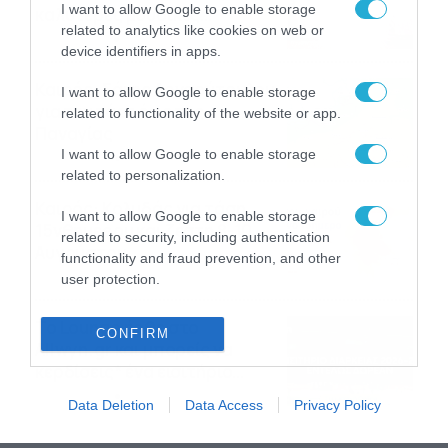
I want to allow Google to enable storage
καλύτερες μουσικές
related to analytics like cookies on web or
αναμνήσεις
05/08/2026
21:23
device identifiers in apps.
Καιρός: Σάκης Αρναούτογλου
I want to allow Google to enable storage
για την τάση έως της
related to functionality of the website or app.
Παναγίας
I want to allow Google to enable storage
04/08/2026
22:07
related to personalization.
Καιρός: Κολυδάς για τάση
I want to allow Google to enable storage
15νθημέρου και ζέστη 8-10
related to security, including authentication
Αυγούστου
functionality and fraud prevention, and other
04/08/2026
21:46
user protection.
Το Lounge ήρθε στο
CONFIRM
Allwyn.gr και μπορείς να
κερδίσεις* ένα εισιτήριο
διαρκείας του
04/08/2026
16:18
Data Deletion
Data Access
Privacy Policy
Παναθηναϊκού AKTOR