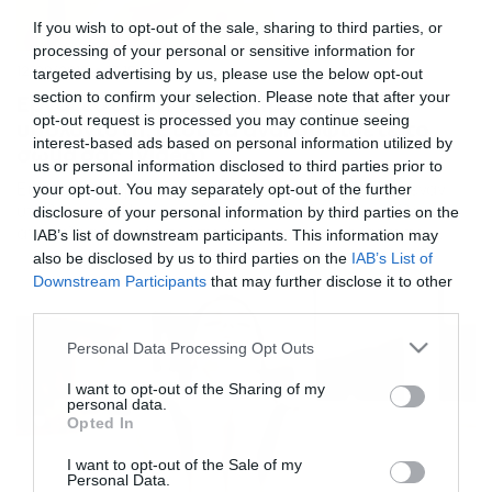
If you wish to opt-out of the sale, sharing to third parties, or
processing of your personal or sensitive information for
12/09/2016
13:15
targeted advertising by us, please use the below opt-out
section to confirm your selection. Please note that after your
Εργάζεστε επί ώρες μπροστά σε
opt-out request is processed you may continue seeing
υπολογιστή; Ετσι θα ανακουφίσετε το
interest-based ads based on personal information utilized by
σώμα σας (video)
us or personal information disclosed to third parties prior to
Είστε καθημερινά για αρκετές ώρες μπροστά σε έναν
your opt-out. You may separately opt-out of the further
υπολογιστή; Να, ένας εξαιρετικά απλός και απόλυτα
disclosure of your personal information by third parties on the
αποτελεσματικός τρόπος για να ανακουφίσετε την
IAB’s list of downstream participants. This information may
πλάτη και τον αυχένα σας… Δείτε στο βίντεο πώς με ένα
also be disclosed by us to third parties on the
IAB’s List of
μπαλάκι του τένις μπορείτε να εξασφαλίσετε την
Downstream Participants
that may further disclose it to other
απόλυτη χαλάρωση… Θα απαιτηθούν μόλις έξι λεπτά
third parties.
από τον χρόνο σας…
Please note that this website/app uses one or more Google
Personal Data Processing Opt Outs
services and may gather and store information including but
not limited to your visit or usage behaviour. You may click to
I want to opt-out of the Sharing of my
personal data.
grant or deny consent to Google and its third-party tags to
Opted In
use your data for below specified purposes in below Google
consent section.
I want to opt-out of the Sale of my
Personal Data.