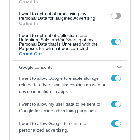
Opted In
I want to opt-out of processing my
Personal Data for Targeted Advertising.
Opted In
13/07/2016
12:00
I want to opt-out of Collection, Use,
Retention, Sale, and/or Sharing of my
Πέντε γρήγορες ασκήσεις για να
Personal Data that Is Unrelated with the
Purposes for which it was collected.
αντιμετωπίσετε τον πόνο στον αυχένα
Opted Out
Εάν περνάτε πολλές ώρες καθισμένοι σε ένα γραφείο,
είναι πολύ πιθανό να σας ταλαιπωρούν τα συμπτώματα
Google consents
του αυχενικού συνδρόμου. ταλαιπωρούν τα
I want to allow Google to enable storage
συμπτώματα του αυχενικού συνδρόμου.Μπορείτε να
ανακουφίσετε τον πόνο στον αυχένα βάζοντας στη ζωή
related to advertising like cookies on web or
σας τις πέντε απλές ασκήσεις που θα δείτε στην
device identifiers in apps.
παρακάτω gallery.Επαναλάβετε κάθε άσκηση κάνοντας 3
σετ των 12 επαναλήψεων […]
I want to allow my user data to be sent to
Google for online advertising purposes.
Ροή Ειδήσεων
I want to allow Google to send me
Το Release Athens
personalized advertising.
Festival 2026 άφησε τις