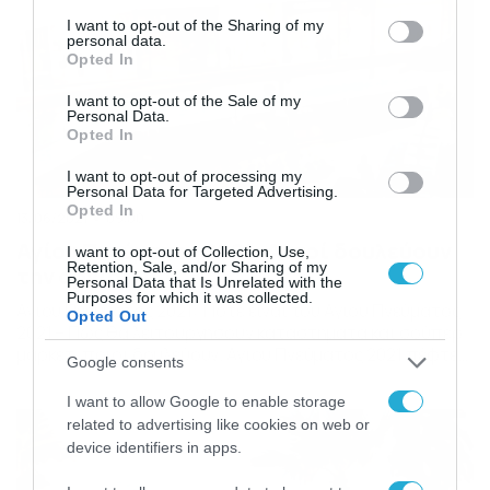
services and may gather and store information including but
not limited to your visit or usage behaviour. You may click to
I want to opt-out of the Sharing of my
personal data.
grant or deny consent to Google and its third-party tags to
Opted In
use your data for below specified purposes in below Google
consent section.
I want to opt-out of the Sale of my
Personal Data.
Opted In
I want to opt-out of processing my
Personal Data for Targeted Advertising.
Opted In
13/06/2021
09:00
Αγίου Πνεύματος 2021: Αυτοί δουλεύουν
I want to opt-out of Collection, Use,
Retention, Sale, and/or Sharing of my
την αργία!
Personal Data that Is Unrelated with the
Purposes for which it was collected.
Αγίου Πνεύματος 2021: Πότε είναι του Αγίου Πνεύματος
Opted Out
2021 – Πώς θα λειτουργήσουν καταστήματα και σούπερ
μάρκετ, ποιοι δουλεύουν. Αγίου Πνεύματος 2021 πέφτει
Google consents
φέτος τη Δευτέρα 21 Ιουνίου και είναι το πρώτο
τριήμερο της χρονιάς που επιτρέπονται τα ταξίδια και
I want to allow Google to enable storage
οι εκδρομές. Η συγκεκριμένη μέρα, ωστόσο, δεν είναι
related to advertising like cookies on web or
επίσημη αργία και έτσι αρκετοί είναι οι εργαζόμενοι
device identifiers in apps.
που […]