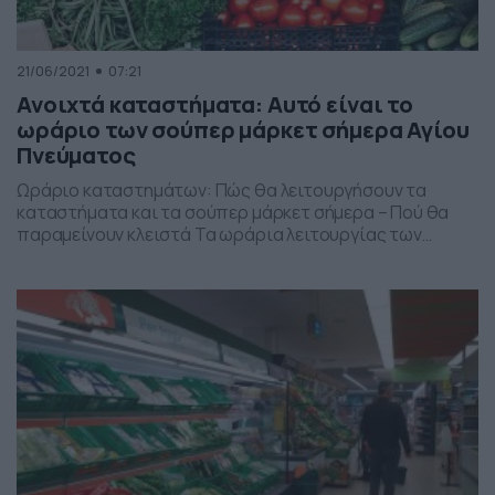
21/06/2021
07:21
Ανοιχτά καταστήματα: Αυτό είναι το
ωράριο των σούπερ μάρκετ σήμερα Αγίου
Πνεύματος
Ωράριο καταστημάτων: Πώς θα λειτουργήσουν τα
καταστήματα και τα σούπερ μάρκετ σήμερα – Πού θα
παραμείνουν κλειστά Τα ωράρια λειτουργίας των
σούπερ μάρκετ δεν επηρεάζονται από την αργία του
Αγίου Πνεύματος, καθώς η Δευτέρα 21η Ιουνίου δεν είναι
επίσημη αργία για όλους τους εργαζομένους. Ωστόσο,
οι τράπεζες θα είναι κλειστές, ενώ τα περισσότερα
εμπορικά καταστήματα […]