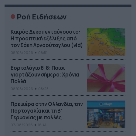
Ροή Ειδήσεων
Καιρός Δεκαπενταύγουστο:
Η προοπτική εξέλιξης από
τον Σάκη Αρναούτογλου (vid)
08/08/2026
08:51
Εορτολόγιο 8-8: Ποιοι
γιορτάζουν σήμερα; Χρόνια
Πολλά
08/08/2026
08:25
Πρεμιέρα στην Ολλανδία, την
Πορτογαλία και τη Β’
Γερμανίας με πολλές
στοιχηματικές επιλογές από
07/08/2026
16:41
το ΠΑΜΕ ΣΤΟΙΧΗΜΑ