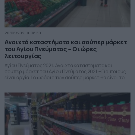
20/06/2021
08:50
Ανοιχτά καταστήματα και σούπερ μάρκετ
του Αγίου Πνεύματος – Οι ώρες
λειτουργίας
Αγίου Πνεύματος 2021: Ανοιχτά καταστήματα και
σούπερ μάρκετ του Αγίου Πνεύματος 2021 – Για ποιους
είναι αργία Το ωράριο των σούπερ μάρκετ θα είναι το
ίδιο με τις υπόλοιπες εργάσιμες μέρες. Υπενθυμίζεται
πως, από τις 14 μέχρι τις 21 Ιουνίου, ισχύουν νέα
δεδομένα καθώς τέθηκε σε ισχύ η ΚΥΑ. Δίνεται λοιπόν η
δυνατότητα σε όλα […]