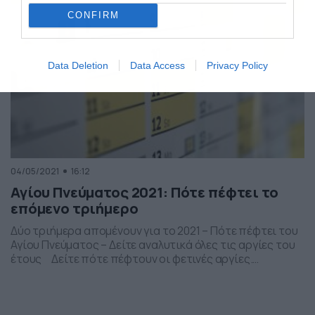
CONFIRM
Data Deletion
Data Access
Privacy Policy
04/05/2021
16:12
Αγίου Πνεύματος 2021: Πότε πέφτει το
επόμενο τριήμερο
Δύο τριήμερα απομένουν για το 2021 – Πότε πέφτει του
Αγίου Πνεύματος – Δείτε αναλυτικά όλες τις αργίες του
έτους Δείτε πότε πέφτουν οι φετινές αργίες.
Αναλυτικά όλες οι αργίες του 2021 Πεντηκοστή: Κυριακή
20 Ιουνίου Αγίου Πνεύματος: Δευτέρα 21 Ιουνίου Κοίμηση
της Θεοτόκου: Κυριακή 15 Αυγούστου Ημέρα του ΟΧΙ:
Πέμπτη 28 Οκτωβρίου […]