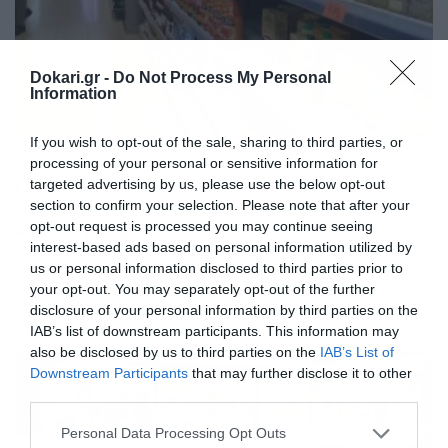
Dokari.gr -
Do Not Process My Personal
Information
If you wish to opt-out of the sale, sharing to third parties, or
19/06/2021
07:00
processing of your personal or sensitive information for
Ωράριο καταστημάτων: Έτσι θα
targeted advertising by us, please use the below opt-out
λειτουργήσουν τα σούπερ μάρκετ του
section to confirm your selection. Please note that after your
Αγίου Πνεύματος
opt-out request is processed you may continue seeing
interest-based ads based on personal information utilized by
Ωράριο σούπερ μάρκετ: Κανονικά θα λειτουργήσουν τα
us or personal information disclosed to third parties prior to
καταστήματα και τα σούπερ μάρκετ του Αγίου
your opt-out. You may separately opt-out of the further
Πνεύματος 2021, Δευτέρα 21 Ιουνίου, εξαιρουμένων
disclosure of your personal information by third parties on the
αυτών που θα μείνουν κλειστά λόγω τοπικών αργιών. Το
IAB’s list of downstream participants. This information may
ωράριο των σούπερ μάρκετ θα είναι το ίδιο με τις
also be disclosed by us to third parties on the
IAB’s List of
υπόλοιπες εργάσιμες μέρες. Υπενθυμίζεται πως, από
Downstream Participants
that may further disclose it to other
τις 14 μέχρι τις 21 Ιουνίου, ισχύουν νέα δεδομένα καθώς
third parties.
[…]
Please note that this website/app uses one or more Google
Personal Data Processing Opt Outs