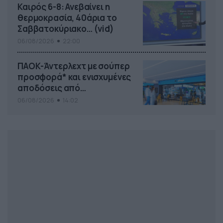
Καιρός 6-8: Ανεβαίνει η
θερμοκρασία, 40άρια το
Σαββατοκύριακο… (vid)
06/08/2026
22:00
ΠΑΟΚ-Άντερλεχτ με σούπερ
προσφορά* και ενισχυμένες
αποδόσεις από
το Pamestoixima.gr
06/08/2026
14:02