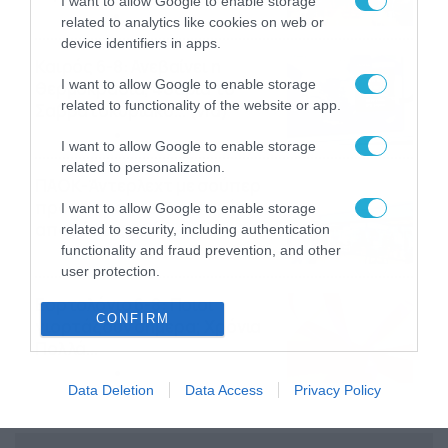
I want to allow Google to enable storage
στοιχηματικές επιλογές από
07/08/2026
16:41
related to analytics like cookies on web or
το ΠΑΜΕ ΣΤΟΙΧΗΜΑ
device identifiers in apps.
Καιρός 6-8: Ανεβαίνει η
I want to allow Google to enable storage
θερμοκρασία, 40άρια το
related to functionality of the website or app.
Σαββατοκύριακο… (vid)
06/08/2026
22:00
I want to allow Google to enable storage
related to personalization.
ΠΑΟΚ-Άντερλεχτ με σούπερ
προσφορά* και ενισχυμένες
I want to allow Google to enable storage
αποδόσεις από
related to security, including authentication
το Pamestoixima.gr
functionality and fraud prevention, and other
06/08/2026
14:02
user protection.
Εορτολόγιο 6-8: Ποιοι
CONFIRM
γιορτάζουν σήμερα; Χρόνια
Πολλά…
06/08/2026
08:05
Data Deletion
Data Access
Privacy Policy