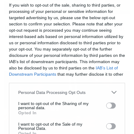
If you wish to opt-out of the sale, sharing to third parties, or
processing of your personal or sensitive information for
targeted advertising by us, please use the below opt-out
14/02/2021
18:00
section to confirm your selection. Please note that after your
Νάπολι: Γκολ ορόσημο για τον Ινσίνιε και
opt-out request is processed you may continue seeing
ξεχωριστή αφιέρωση (photos+video)
interest-based ads based on personal information utilized by
us or personal information disclosed to third parties prior to
O Λορέντσο Ινσίνιε άνοιξε το σκορ στο Νάπολι-
your opt-out. You may separately opt-out of the further
Γιουβέντους, με το γκολ και την αφιέρωση να έχουν
disclosure of your personal information by third parties on the
ξεχωριστή σημασία. O Λορέντσο Ινσίνιε άνοιξε το σκορ
στο Νάπολι-Γιουβέντους, με το γκολ και την αφιέρωση
IAB’s list of downstream participants. This information may
να έχουν ξεχωριστή σημασία. Τη δική του ιστορία με τη
also be disclosed by us to third parties on the
IAB’s List of
φανέλα της Νάπολι γράφει ο Λορέντσο Ινσίνιε, ο οποίος
Downstream Participants
that may further disclose it to other
πέτυχε γκολ με πέναλτι […]
third parties.
Please note that this website/app uses one or more Google
Personal Data Processing Opt Outs
services and may gather and store information including but
not limited to your visit or usage behaviour. You may click to
I want to opt-out of the Sharing of my
personal data.
grant or deny consent to Google and its third-party tags to
Opted In
use your data for below specified purposes in below Google
consent section.
I want to opt-out of the Sale of my
Personal Data.
Opted In