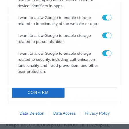
πολλοί κροκόδειλοι. Μάλιστα, δύο από αυτούς
device identifiers in apps.
κατάφεραν να την… αρπάξουν. Το περιστατικό έλαβε
χώρα πριν από μερικές μέρες, […]
I want to allow Google to enable storage
related to functionality of the website or app.
I want to allow Google to enable storage
related to personalization.
I want to allow Google to enable storage
related to security, including authentication
functionality and fraud prevention, and other
user protection.
02/08/2020
10:21
CONFIRM
Απίστευτο: Κοιμόταν με μία κόμπρα στο
παντελόνι του – Δείτε τι συνέβη (video)
Δεν το είχε πάρει καν χαμπάρι! Είναι από τα
Data Deletion
Data Access
Privacy Policy
περιστατικά που διαβάζεις και λες αποκλείεται να
συνέβη. Και όμως συνέβη στην Ινδία, με τον Λόβκες