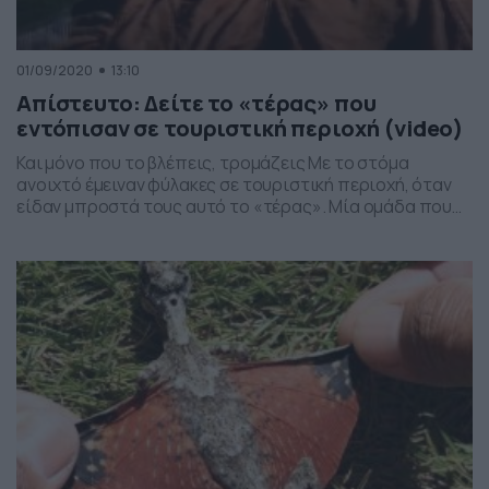
01/09/2020
13:10
Απίστευτο: Δείτε το «τέρας» που
εντόπισαν σε τουριστική περιοχή (video)
Και μόνο που το βλέπεις, τρομάζεις Με το στόμα
ανοιχτό έμειναν φύλακες σε τουριστική περιοχή, όταν
είδαν μπροστά τους αυτό το «τέρας». Μία ομάδα που
μάχεται κατά του κυνηγιού των άγριων ζώων, εντόπισε
έναν αρσενικό κροκόδειλο του αλμυρού νερού, στον
ποταμό Flora της Αυστραλίας, ένα μέρος που
προσελκύει εκατοντάδες τουρίστες καθημερινά. Με
μήκος 4,4 μέτρων […]