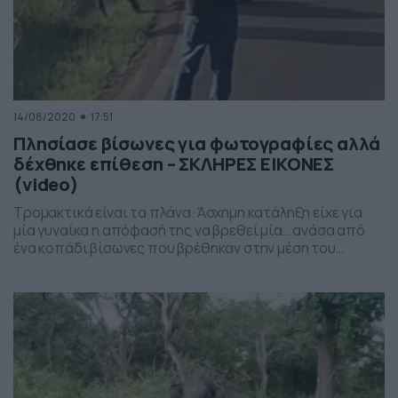
14/08/2020
17:51
Πλησίασε βίσωνες για φωτογραφίες αλλά
δέχθηκε επίθεση – ΣΚΛΗΡΕΣ ΕΙΚΟΝΕΣ
(video)
Τρομακτικά είναι τα πλάνα. Άσχημη κατάληξη είχε για
μία γυναίκα η απόφασή της να βρεθεί μία… ανάσα από
ένα κοπάδι βίσωνες που βρέθηκαν στην μέση του
δρόμου, καθώς δέχθηκε τρομερή επίθεση από έναν εξ
αυτών και χρειάστηκε η αερομεταφορά της σε
νοσοκομείο με σοβαρά τραύματα. Το περιστατικό έγινε
σε πάρκο στην νότια Ντακότα, όταν μία […]