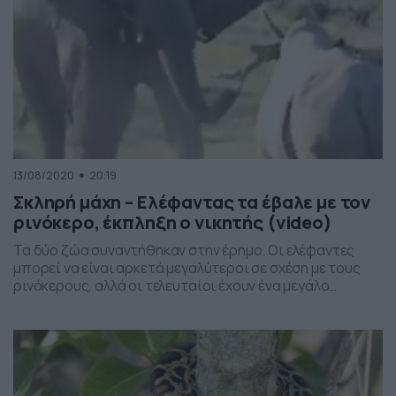
13/08/2020
20:19
Σκληρή μάχη – Ελέφαντας τα έβαλε με τον
ρινόκερο, έκπληξη ο νικητής (video)
Τα δύο ζώα συναντήθηκαν στην έρημο. Οι ελέφαντες
μπορεί να είναι αρκετά μεγαλύτεροι σε σχέση με τους
ρινόκερους, αλλά οι τελευταίοι έχουν ένα μεγάλο
κέρατο, αλλά και σκληρό δέρμα, τα οποία τους δίνουν το
πλεονέκτημα. Αυτός είναι και ο λόγος που οι ελέφαντες
δεν θέλουν να… μπλέκουν σε καυγά. Όμως, στην
συγκεκριμένη περίπτωση, ο ελέφαντας […]