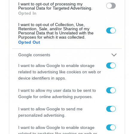
στο κινητό του τηλέφωνο. Η μάχη… καταγράφηκε σε
I want to opt-out of processing my
λόφους του βόρειου Κολοράντο […]
Personal Data for Targeted Advertising.
Opted In
I want to opt-out of Collection, Use,
Retention, Sale, and/or Sharing of my
Personal Data that Is Unrelated with the
Purposes for which it was collected.
Opted Out
Google consents
I want to allow Google to enable storage
related to advertising like cookies on web or
device identifiers in apps.
05/08/2020
08:57
I want to allow my user data to be sent to
Κροκόδειλοι άρπαξαν αντιλόπη –
Google for online advertising purposes.
Ανατρεπτική η εξέλιξη (video)
I want to allow Google to send me
Έδωσε μάχη για να ξεφύγει η αντιλόπη. Μπροστά σ’ ένα
personalized advertising.
τρομερό θέαμα βρέθηκε ένας άνδρας, καθώς αντίκρισε
μία αντιλόπη να δίνει μάχη για την ζωή της, την στιγμή
I want to allow Google to enable storage
που προσπαθεί να περάσει μία λίμνη, όπου μέσα ήταν
related to analytics like cookies on web or