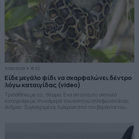
11/08/2020
18:22
Είδε μεγάλο φίδι να σκαρφαλώνει δέντρο
λόγω καταιγίδας (video)
Τρελάθηκε με το… θέαμα. Ένα απίστευτο σκηνικό
κατέγραψε με την κάμερα του κινητού τηλεφώνου ένας
άνδρας. Συγκεκριμένα, διέκρινε από την βεράντα του
ένα μεγάλο φίδι να βρίσκεται στην βάση ενός δέντρου,
την στιγμή που πλησίαζε μία καταιγίδα. Άμεσα, άφησε
το σπίτι του και έτρεξε προς το σημείο για να δει τις
κινήσεις που θα κάνει […]