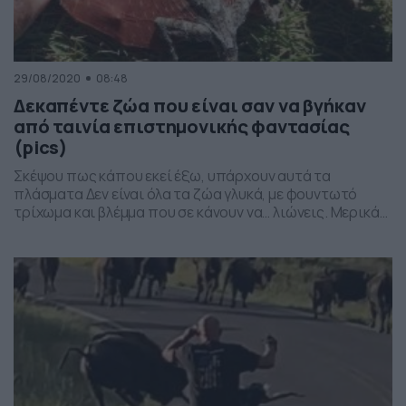
29/08/2020
08:48
Δεκαπέντε ζώα που είναι σαν να βγήκαν
από ταινία επιστημονικής φαντασίας
(pics)
Σκέψου πως κάπου εκεί έξω, υπάρχουν αυτά τα
πλάσματα Δεν είναι όλα τα ζώα γλυκά, με φουντωτό
τρίχωμα και βλέμμα που σε κάνουν να… λιώνεις. Μερικά
πουλιά, ερπετά και αμφίβια, έχουν χρώματα που δεν
πάει το μυαλό σου, τεράστιο μέγεθος και έχουν κάποιες
μικρές ομοιότητες -τουλάχιστον- από αυτά που
γνωρίζουμε για τους δεινόσαυρους και τους […]