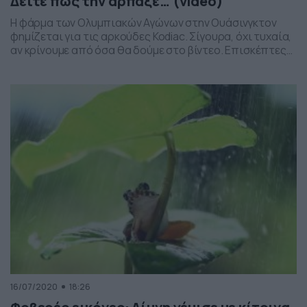
Δείτε πώς την άρπαξε… (video)
Η φάρμα των Ολυμπιακών Αγώνων στην Ουάσινγκτον
φημίζεται για τις αρκούδες Kodiac. Σίγουρα, όχι τυχαία,
αν κρίνουμε από όσα θα δούμε στο βίντεο. Επισκέπτες
του πάρκου, απολαμβάνουν το θέαμα με τις αρκούδες
και επιχειρούν να ταΐσουν με ψωμί του τοστ μια εξ
αυτών που βρίσκεται κοντά τους. Μέσα απ’ το
αυτοκίνητό τους πετάνε τη φέτα […]
16/07/2020
18:26