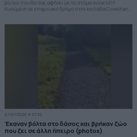
βίντεο που θα σας αφήσει με το στόμα ανοικτό!!!
Κινούμενη σε επαρχιακό δρόμο στην κοιλάδα Cowichan
στον Καναδά, είδε μπροστά της ένα ελάφι κι ένα κουνέλι.
Αγρια δεν έμοιαζαν σε καμία περίπτωση, όμως το
παράξενο της ιστορία δεν ήταν αυτό. Το κουνέλι, δεν
έκανε βήμα […]
27/07/2020
07:32
Έκαναν βόλτα στο δάσος και βρήκαν ζώο
που ζει σε άλλη ήπειρο (photos)