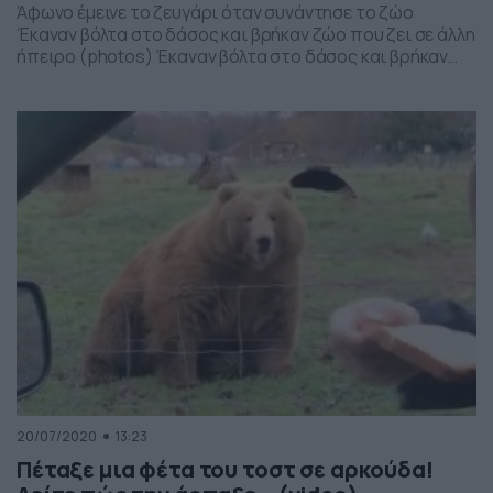
Άφωνο έμεινε το ζευγάρι όταν συνάντησε το ζώο
Έκαναν βόλτα στο δάσος και βρήκαν ζώο που ζει σε άλλη
ήπειρο (photos) Έκαναν βόλτα στο δάσος και βρήκαν
ζώο που ζει σε άλλη ήπειρο (photos) Τι πιο όμορφο και
αναζωογονητικό από μία βόλτα στο δάσος; Και τι πιο
περίεργο και σπάνιο, το να βλέπεις μπροστά σου […]
20/07/2020
13:23
Πέταξε μια φέτα του τοστ σε αρκούδα!