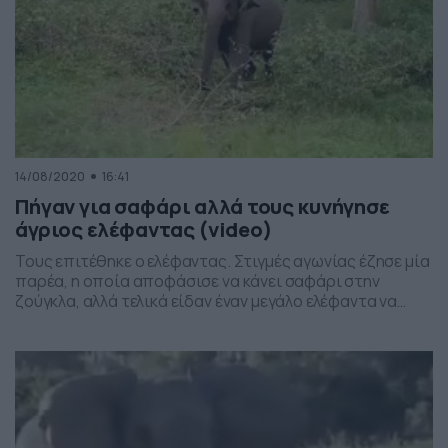
14/08/2020
16:41
Πήγαν για σαφάρι αλλά τους κυνήγησε
άγριος ελέφαντας (video)
Τους επιτέθηκε ο ελέφαντας. Στιγμές αγωνίας έζησε μία
παρέα, η οποία αποφάσισε να κάνει σαφάρι στην
ζούγκλα, αλλά τελικά είδαν έναν μεγάλο ελέφαντα να
τους παίρνει στο κυνήγι και να μην σταματάει για πολλά
μέτρα. Το περιστατικό έλαβε χώρα την Πέμπτη (13/8)
στο εθνικό πάρκο Nagarhole στην νότια Ινδία. Η παρέα
είχαν επιβιβαστεί σε τζιπάκι […]