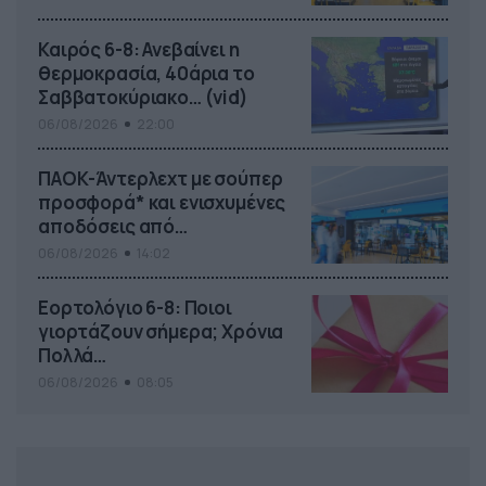
το ΠΑΜΕ ΣΤΟΙΧΗΜΑ
Καιρός 6-8: Ανεβαίνει η
θερμοκρασία, 40άρια το
Σαββατοκύριακο… (vid)
06/08/2026
22:00
ΠΑΟΚ-Άντερλεχτ με σούπερ
προσφορά* και ενισχυμένες
αποδόσεις από
το Pamestoixima.gr
06/08/2026
14:02
Εορτολόγιο 6-8: Ποιοι
γιορτάζουν σήμερα; Χρόνια
Πολλά…
06/08/2026
08:05