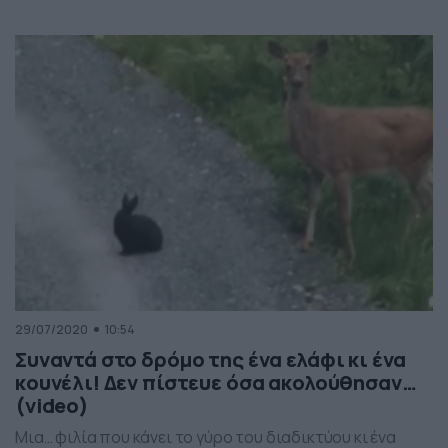
Κουμάρ να κοιμάται και ξαφνικά άρχισε να νιώθει πως
κουνιέται κάτι μέσα στο παντελόνι του. Τότε «πάγωσε»
καθώς είδε πως είχε τρυπώσει μία κόμπρα μέσα και για
να μην τον […]
29/07/2020
10:54
Συναντά στο δρόμο της ένα ελάφι κι ένα
κουνέλι! Δεν πίστευε όσα ακολούθησαν…
(video)
Μια… φιλία που κάνει το γύρο του διαδικτύου κι ένα