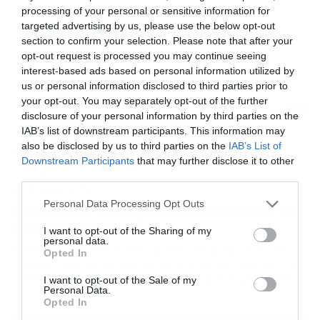
processing of your personal or sensitive information for
targeted advertising by us, please use the below opt-out
section to confirm your selection. Please note that after your
opt-out request is processed you may continue seeing
interest-based ads based on personal information utilized by
us or personal information disclosed to third parties prior to
your opt-out. You may separately opt-out of the further
disclosure of your personal information by third parties on the
IAB’s list of downstream participants. This information may
also be disclosed by us to third parties on the
IAB’s List of
Downstream Participants
that may further disclose it to other
third parties.
09/08/2020
13:12
Please note that this website/app uses one or more Google
Personal Data Processing Opt Outs
Επική μάχη – Δύο κροταλίες παλεύουν για
services and may gather and store information including but
ένα θηλυκό (video)
not limited to your visit or usage behaviour. You may click to
I want to opt-out of the Sharing of my
personal data.
grant or deny consent to Google and its third-party tags to
Η μάχη που έδωσαν τα δύο ερπετά. Μάρτυρας σ’ έναν
Opted In
use your data for below specified purposes in below Google
τρομερό… καυγά δύο κροταλίων έγινε ένας άνδρας, την
consent section.
ώρα που είχε βγει για πεζοπορία σε ορεινό μονοπάτι
I want to opt-out of the Sale of my
Personal Data.
έξω από την πόλη. Μάλιστα, μόλις αντιλήφθηκε την
Opted In
δραστηριότητα των δύο φιδιών, άρχισε να την γράφει