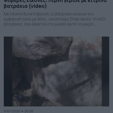
Φοβερές εικόνες: Λίμνη γέμισε με κίτρινα
βατράχια (video)
Μετά από δυνατή βροχή, οι βάτραχοι έκαναν την
εμφάνισή τους με άλλο… κουστούμι Όταν ακούς τη λέξη
βάτραχος, σου έρχεται στο μυαλό αυτό το μικρό
πράσινο πλάσμα που πηδάει ψηλά. Σε αυτή την
περίπτωση όμως, μιλάμε για βατράχους που άλλαξαν
χρώμα. Στο Madhya Pradesh της κεντρικής Ινδίας και
μετά από μια έντονη βροχόπτωση, κίτρινοι βάτραχοι […]
11/07/2020
20:28