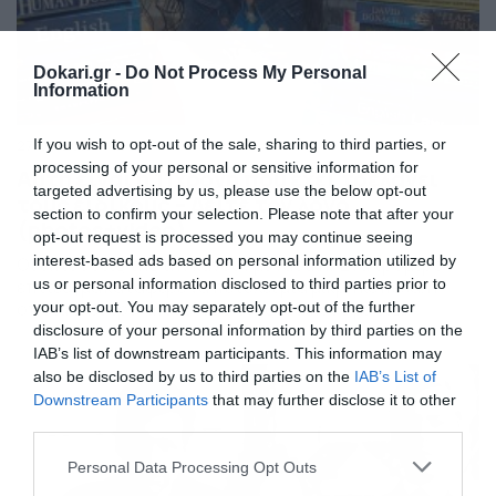
Dokari.gr -
Do Not Process My Personal
Information
If you wish to opt-out of the sale, sharing to third parties, or
27/06/2019
12:20
processing of your personal or sensitive information for
Αυτή είναι η 11χρονη που έχει τρελάνει
targeted advertising by us, please use the below opt-out
τους ειδικούς – Δείτε τον λόγο
section to confirm your selection. Please note that after your
(photos+video)
opt-out request is processed you may continue seeing
interest-based ads based on personal information utilized by
Οι επιδόσεις της την κάνουν μοναδική. Ένα τρομερό
us or personal information disclosed to third parties prior to
επίτευγμα κατάφερε να πετύχει μία μικρή κοπέλα, η
οποία έχει τρελάνει όλους τους ειδικούς με τις
your opt-out. You may separately opt-out of the further
επιδόσεις της. Μάλιστα, κατατάσσεται μόλις στο 1%
disclosure of your personal information by third parties on the
παγκοσμίως από τα άτομα που τα έχουν καταφέρει. Η
IAB’s list of downstream participants. This information may
Ανούσκα Ντίξιτ αποτελεί το νέο παιδί θαύμα, καθώς
also be disclosed by us to third parties on the
IAB’s List of
σημείωσε την μεγαλύτερη δυνατή επίδοση στο Mensa
Downstream Participants
that may further disclose it to other
[…]
third parties.
Please note that this website/app uses one or more Google
Personal Data Processing Opt Outs
services and may gather and store information including but