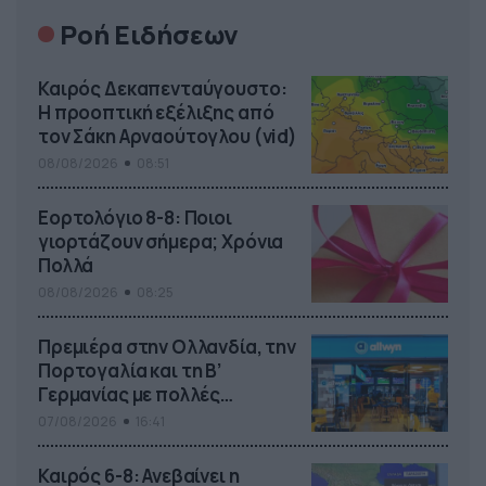
Ροή Ειδήσεων
Καιρός Δεκαπενταύγουστο:
Η προοπτική εξέλιξης από
τον Σάκη Αρναούτογλου (vid)
08/08/2026
08:51
Εορτολόγιο 8-8: Ποιοι
γιορτάζουν σήμερα; Χρόνια
Πολλά
08/08/2026
08:25
Πρεμιέρα στην Ολλανδία, την
Πορτογαλία και τη Β’
Γερμανίας με πολλές
στοιχηματικές επιλογές από
07/08/2026
16:41
το ΠΑΜΕ ΣΤΟΙΧΗΜΑ
Καιρός 6-8: Ανεβαίνει η