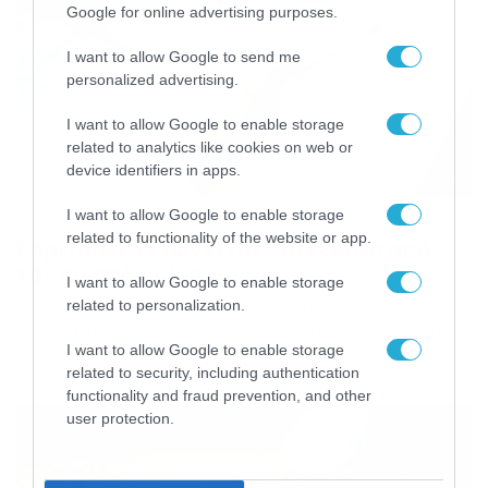
Google for online advertising purposes.
I want to allow Google to send me
personalized advertising.
I want to allow Google to enable storage
related to analytics like cookies on web or
device identifiers in apps.
I want to allow Google to enable storage
23/02/2019
14:49
related to functionality of the website or app.
Κοριτσάκι 3 ετών είναι πιο έξυπνη από
τον Αϊνστάιν! (photos)
I want to allow Google to enable storage
Θεωρείται το εξυπνότερο παιδί στην Μεγάλη Βρετανία
related to personalization.
και είναι μόλις τριών ετών. Η γλυκύτατη Ophelia Morgan
– Dew συγκαταλέγεται ήδη σ’ ένα ιδιαίτερα «κλειστό»
I want to allow Google to enable storage
κλαμπ, καθώς βρίσκεται στο 0,03% του πληθυσμού
related to security, including authentication
λόγω της εγκεφαλικής της δύναμης. Η μικρή Βρετανίδα
functionality and fraud prevention, and other
έχει καταφέρει να ξεπεράσει ακόμα και τον Άλμπερτ
user protection.
Αϊνστάιν, μια και ο δείκτης νοημοσύνης, το IQ […]