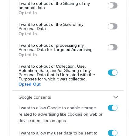
not limited to your visit or usage behaviour. You may click to
I want to opt-out of the Sharing of my
personal data.
grant or deny consent to Google and its third-party tags to
Opted In
use your data for below specified purposes in below Google
consent section.
I want to opt-out of the Sale of my
Personal Data.
Opted In
I want to opt-out of processing my
Personal Data for Targeted Advertising.
15/04/2019
10:06
Opted In
Αυτό είναι το μυστικό για να μαθαίνεις
I want to opt-out of Collection, Use,
οτιδήποτε
Retention, Sale, and/or Sharing of my
Personal Data that Is Unrelated with the
Η συμβουλή του Αϊνστάιν στο γιο του Το 1915, σε ηλικία
Purposes for which it was collected.
Opted Out
τριάντα έξι ετών, ο Αϊνστάιν ζούσε στο Βερολίνο, ενώ η
εν διαστάσει σύζυγός του, Mileva, και οι δύο γιοι τους,
Hans Albert Einstein και Eduard «Tete» Αϊνστάιν, ζούσαν
Google consents
στην Βιέννη. Στις 4 Νοέμβρη του ίδιου έτους, έχοντας
I want to allow Google to enable storage
μόλις ολοκληρώσει το αριστούργημα των δύο σελίδων
related to advertising like cookies on web or
[…]
device identifiers in apps.
I want to allow my user data to be sent to