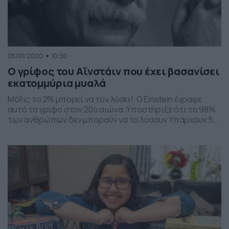
05/01/2020
10:30
Ο γρίφος του Αϊνστάιν που έχει βασανίσει
εκατομμύρια μυαλά
Μόλις το 2% μπορεί να τον λύσει! Ο Einstein έγραψε
αυτό το γρίφο στον 20ο αιώνα. Υποστήριξε ότι το 98%
των ανθρώπων δεν μπορούν να το λύσουν Υπάρχουν 5
σπίτια, 5 διαφορετικών ανθρώπων. Σε κάθε ένα σπίτι
ζει ένας άνθρωπος διαφορετικής εθνικότητας. Οι 5
ιδιοκτήτες πίνουν ένα συγκεκριμένο είδος ποτού
,καπνίζουν μια συγκεκριμένη μάρκα τσιγάρων […]