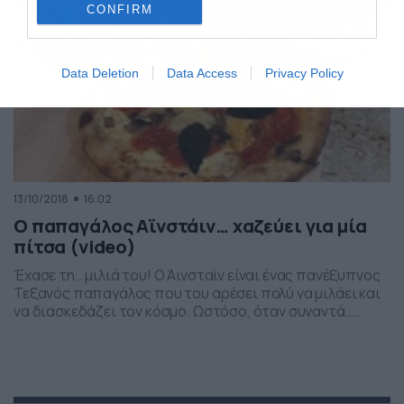
CONFIRM
Data Deletion
Data Access
Privacy Policy
13/10/2018
16:02
Ο παπαγάλος Αϊνστάιν… χαζεύει για μία
πίτσα (video)
Έχασε τη… μιλιά του! Ο Άινσταϊν είναι ένας πανέξυπνος
Τεξανός παπαγάλος που του αρέσει πολύ να μιλάει και
να διασκεδάζει τον κόσμο. Ωστόσο, όταν συναντά…
πίτσα χάνει τη μιλιά του! Δείτε το βίντεο