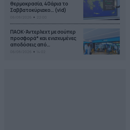
θερμοκρασία, 40άρια το
Σαββατοκύριακο… (vid)
06/08/2026
22:00
ΠΑΟΚ-Άντερλεχτ με σούπερ
προσφορά* και ενισχυμένες
αποδόσεις από
το Pamestoixima.gr
06/08/2026
14:02