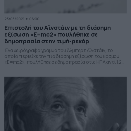
23/05/2021
06:00
Επιστολή του Αϊνστάιν με τη διάσημη
εξίσωση «E=mc2» πουλήθηκε σε
δημοπρασία στην τιμή-ρεκόρ
Ένα χειρόγραφο γράμμα του Άλμπερτ Αϊνστάιν, το
οποίο περιείχε την πιο διάσημη εξίσωση του κόσμου
«E=mc2», πουλήθηκε σε δημοπρασία στις ΗΠΑ αντί 1,2
εκατομμυρίων δολαρίων, τιμή τριπλάσια της
αναμενόμενης. Σύμφωνα με τους υπεύθυνους των
Αρχείων Αϊνστάιν στο Ινστιτούτο Τεχνολογίας της
Καλιφόρνια και του Εβραϊκού Πανεπιστημίου της
Ιερουσαλήμ, υπάρχουν μόνο τέσσερις γνωστές
επιστολές με […]