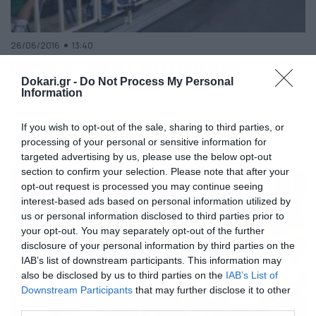
26/06/2016
13:40
PAO BC ACADEMY: ΕΝΤΥΠΩΣΙΑΚΗ
«ΤΕΛΕΤΗ ΛΗΞΗΣ» (VIDS)
Dokari.gr -
Do Not Process My Personal
Information
Με τον καλύτερο τρόπο ολοκληρώθηκε η φετινή όμορφη
χρονιά της Ακαδημίας του Παναθηναϊκού PAO BC
If you wish to opt-out of the sale, sharing to third parties, or
ACADEMY. Το Leoforos.gr ήταν εκεί και σας παρουσιάζει
processing of your personal or sensitive information for
όσα έγιναν. Στην έναρξη της εκδήλωσης
targeted advertising by us, please use the below opt-out
πραγματοποιήθηκαν ομιλίες από τον Παναγιώτη
section to confirm your selection. Please note that after your
Τριαντόπουλο (Διευθύνοντα Σύμβουλο της Κ.Α.Ε.
opt-out request is processed you may continue seeing
Παναθηναϊκός & Αντιπρόεδρο της DPG), τον Αριστείδη
interest-based ads based on personal information utilized by
Χριστόπουλο (Διευθυντή Λειτουργίας της Ακαδημίας
us or personal information disclosed to third parties prior to
της Κ.Α.Ε. Παναθηναϊκός), τον […]
your opt-out. You may separately opt-out of the further
disclosure of your personal information by third parties on the
IAB’s list of downstream participants. This information may
also be disclosed by us to third parties on the
IAB’s List of
Downstream Participants
that may further disclose it to other
third parties.