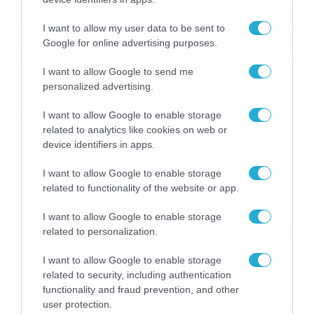
I want to allow my user data to be sent to
Google for online advertising purposes.
I want to allow Google to send me
05/05/2016
13:13
personalized advertising.
Ξεκινούν οι εγγραφές στην ακαδημία
μπάσκετ της ΚΑΕ Παναθηναϊκός
I want to allow Google to enable storage
related to analytics like cookies on web or
Την εμπειρία να μάθουν τα μυστικά του μπάσκετ από
device identifiers in apps.
τον Φραγκίσκο Αλβέρτη και τους συνεργάτες του, θα
έχουν όσα παιδιά εγγραφούν στις ακαδημίες του
I want to allow Google to enable storage
Παναθηναϊκού για τη νέα αγωνιστική περίοδο.
related to functionality of the website or app.
Αναλυτικά η ανακοίνωση της ΚΑΕ Παναθηναϊκός: Η ΚΑΕ
Παναθηναϊκός ανακοινώνει ότι το Σάββατο 3
I want to allow Google to enable storage
Σεπτεμβρίου ξεκινά η λειτουργία της Ακαδημίας της για
related to personalization.
την περίοδο 2016-17 […]
Ροή Ειδήσεων
I want to allow Google to enable storage
related to security, including authentication
functionality and fraud prevention, and other
Καιρός Δεκαπενταύγουστο:
user protection.
Η προοπτική εξέλιξης από