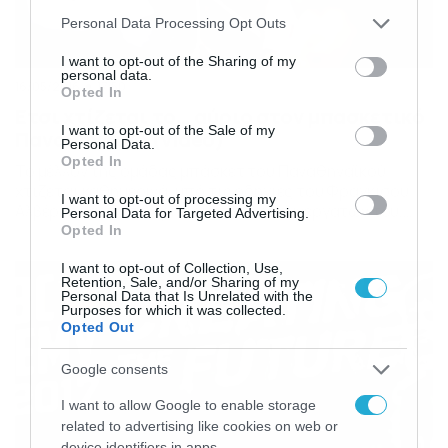
Please note that this website/app uses one or more Google
Personal Data Processing Opt Outs
services and may gather and store information including but
not limited to your visit or usage behaviour. You may click to
I want to opt-out of the Sharing of my
personal data.
grant or deny consent to Google and its third-party tags to
16/05/2016
17:50
Opted In
use your data for below specified purposes in below Google
Ετσι χτίζεται το… αύριο στον μπασκετικό
consent section.
I want to opt-out of the Sale of my
Παναθηναϊκό (video)
Personal Data.
Opted In
Το μέλλον της ομάδας μπάσκετ του Παναθηναϊκού
χτίζεται καθημερινά, υπό τις οδηγίες του Φραγκίσου
I want to opt-out of processing my
Αλβέρτη και τη σκληρή δουλειά των συνεργατών του,
Personal Data for Targeted Advertising.
στις ακαδημίες της πράσινης ΚΑΕ. Οι βασικοί
Opted In
συντελεστές αυτού του πρωτοποριακού, για τον τρόπο
I want to opt-out of Collection, Use,
λειτουργίας, εγχειρήματος μιλούν σε ένα εξαιρετικό
Retention, Sale, and/or Sharing of my
βίντεο – παρουσίαση του έργου και του ρόλου της
Personal Data that Is Unrelated with the
ακαδημίας της ΚΑΕ Παναθηναϊκός. […]
Purposes for which it was collected.
Opted Out
Google consents
I want to allow Google to enable storage
related to advertising like cookies on web or
device identifiers in apps.