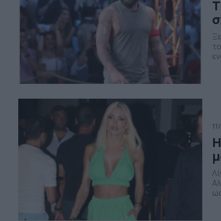
Τ
σ
Ξε
το
εν
Ο 
με
ξε
11
Η
μ
Λί
Αλ
ωσ
Με
πρ