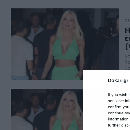
In
στ
08
Η
έ
(
Στ
τό
το
ξα
δι
Dokari.gr 
πλ
εν
If you wish 
05
sensitive in
confirm you
M
continue se
φ
information 
Π
further disc