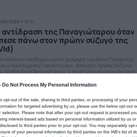
stagram φωτογραφία της με εντυπωσιακό ροζ μαγιό,
έλνοντας το […]
/06/2023
10:11
 αντίδραση της Παναγιώταρου όταν
πεσε πάνω στον πρώην σύζυγό της
Vid)
ην Μύκονο ταξίδεψαν για το τριήμερο του Αγίου Πνεύματος,
σο ο Αριστομένης Γιαννόπουλος, όσο και η πρώην σύζυγός
υ, Αλεξάνδρα Παναγιώταρου. Ο πλαστικός χειρουργός και η
νθιά influencer επέλεξαν να επισκεφθούν την Ψαρρού με
αφορετική παρέα ο καθένας. Πρώτος έφτασε στην κοσμική
-
Do Not Process My Personal Information
αζ ο Αριστομένης Γιαννόπουλος συνοδευόμενος από την
τυπωσιακή σύντροφό του, Ελένη Παπαδόπουλου, η […]
to opt-out of the sale, sharing to third parties, or processing of your per
/06/2023
12:55
formation for targeted advertising by us, please use the below opt-out s
r selection. Please note that after your opt-out request is processed y
ente Fuerte: Πώς απάντησε στις
eing interest-based ads based on personal information utilized by us or
ήμες ότι είναι ζευγάρι με την
disclosed to third parties prior to your opt-out. You may separately opt-
αναγιώταρου
losure of your personal information by third parties on the IAB’s list of