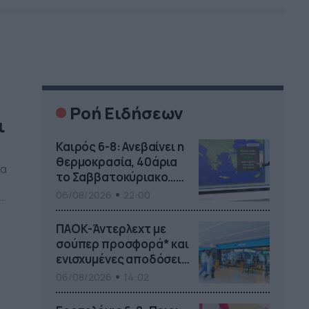
Ροή Ειδήσεων
ι
Καιρός 6-8: Ανεβαίνει η
θερμοκρασία, 40άρια
να
το Σαββατοκύριακο…
(vid)
06/08/2026
22:00
TV
ΠΑΟΚ-Άντερλεχτ με
]
σούπερ προσφορά* και
ενισχυμένες αποδόσεις
από
06/08/2026
14:02
το Pamestoixima.gr