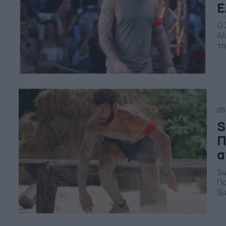
Ε
Ο 
Αλ
τη
πρ
τη
05
S
Π
α
Su
Πα
Su
Η 
Σχ
το