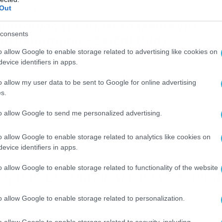
Out
/05/2023
17:44
ουτσινάς τρολάρει τα Media για
consents
αναγιώταρου – Σχίζα! (Vid)
o allow Google to enable storage related to advertising like cookies on
Νίκος Μουτσινάς δεν θα άφησε ασχολίαστο το Unfollow και τ
evice identifiers in apps.
ock του Στάθη Σχίζα στην Αλεξάνδρα Παναγιώταρου. Πώς το
τιμετωπίζει; «Κανονικά έπρεπε να μεταφερθούν οι εκλογές»
o allow my user data to be sent to Google for online advertising
ώτη αντίδρασή του. Δείτε το βίντεο…
s.
to allow Google to send me personalized advertising.
o allow Google to enable storage related to analytics like cookies on
/05/2023
11:55
evice identifiers in apps.
αναγιώταρου – Σχίζας: Οριστικός
o allow Google to enable storage related to functionality of the website
ωρισμός με Unfollow και block; (vid)
έον οι φήμες δεν είναι φήμες… Η Αλεξάνδρα Παναγιώταρου
o allow Google to enable storage related to personalization.
τακόμισε, ο Στάθης Σχίζας διατηρεί την ψυχραιμία και τη
ωπή του και ο χωρισμός τους είναι πλέον οριστικός. Μάλιστ
o allow Google to enable storage related to security, including