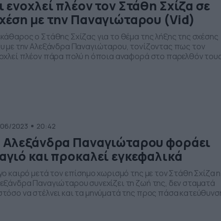
ι ενοχλεί πλέον τον Στάθη Σχίζα σε
χέση με την Παναγιώταρου (Vid)
κάθαρος ο Στάθης Σχίζας για το θέμα της λήξης της σχέσης
υ με την Αλεξάνδρα Παναγιώταρου, τονίζοντας πως τον
οχλεί πλέον πάρα πολύ η όποια αναφορά στο παρελθόν τους
περσινός νικητής του Survivor αποκάλυψε επίσης πως
τάνιωσε που βρέθηκε φέτος στο Survivor All Star και
καθάρισε, επίσης, πως δεν πρόκειται να πάρει μέρος στο […
/06/2023
20:42
 Αλεξάνδρα Παναγιώταρου φοράει
αγιό και προκαλεί εγκεφαλικά
γο καιρό μετά τον επίσημο χωρισμό της με τον Στάθη Σχίζα η
εξάνδρα Παναγιώταρου συνεχίζει τη ζωή της, δεν σταματά
τόσο να στέλνει και τα μηνύματά της προς πάσα κατεύθυνσ
 αφορμή όσους εξακολουθούν να ασχολούνται με την
οσωπική της ζωή, η Αλεξάνδρα Παναγιώταρου ανέβασε στο