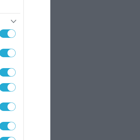
ο
 η
α,