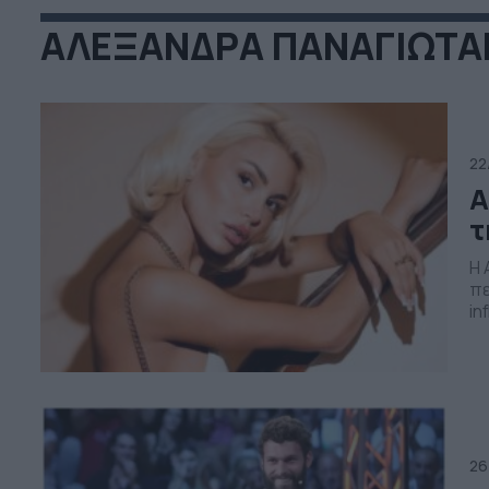
ΑΛΕΞΑΝΔΡΑ ΠΑΝΑΓΙΩΤΑ
22
Α
τ
Η 
πε
in
σε
φο
βλ
26