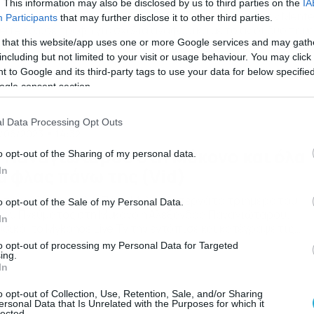
. This information may also be disclosed by us to third parties on the
IA
κοινή παρουσία της Αλεξάνδρας Παναγιώταρου με τον Ment
Participants
that may further disclose it to other third parties.
erte έδωσε τροφή για σχόλια αναφορικά με το αν οι δυο του
 that this website/app uses one or more Google services and may gath
ναι πλέον ζευγάρι, μετά τον χωρισμό της Παναγιώταρου από
ν Στάθη Σχίζα. Η ίδια, όταν ρωτήθηκε σχετικά το αρνήθηκε,
including but not limited to your visit or usage behaviour. You may click 
γοντας: «Γενικά με όποιον με δεις να κάθομαι, τον έχω ήδη
 to Google and its third-party tags to use your data for below specifi
εωθεί. Δεν συμβαίνει τίποτα […]
ogle consent section.
l Data Processing Opt Outs
/06/2023
14:32
 Παναγιώταρου στη Μύκονο και όλα
o opt-out of the Sharing of my personal data.
α φλας πάνω της (Vid)
In
 τον καλό της φίλο, Πάνο Μυλωνά, περνά το τριήμερο του
o opt-out of the Sale of my Personal Data.
ίου Πνεύματος στη Μύκονο η Αλεξάνδρα Παναγιώταρου.
In
σικά, το Mykonos Live Tv την εντόπισε και κατέγραψε τις
νήσεις της εκρηκτικής influencer. Tα φλας του Νίκου Ζώτου κα
to opt-out of processing my Personal Data for Targeted
ν άλλων παπαράτσι έπεσαν βροχή!
ing.
In
o opt-out of Collection, Use, Retention, Sale, and/or Sharing
ersonal Data that Is Unrelated with the Purposes for which it
lected.