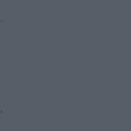
με
ο…
υ.