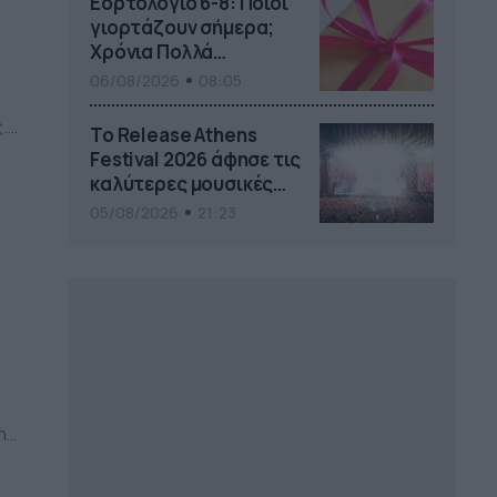
Εορτολόγιο 6-8: Ποιοι
γιορτάζουν σήμερα;
Χρόνια Πολλά…
06/08/2026
08:05
.
Το Release Athens
Festival 2026 άφησε τις
καλύτερες μουσικές
]
αναμνήσεις
05/08/2026
21:23
η.