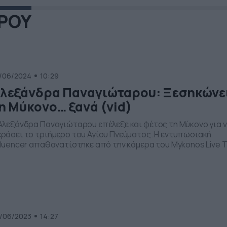
ΡΟΥ
/06/2024
10:29
λεξάνδρα Παναγιώταρου: Ξεσηκώνε
η Μύκονο… ξανά (vid)
Αλεξάνδρα Παναγιώταρου επέλεξε και φέτος τη Μύκονο για 
ράσει το τριήμερο του Αγίου Πνεύματος. Η εντυπωσιακή
fluencer απαθανατίστηκε από την κάμερα του Mykonos Live 
 βραδυνή της έξοδο στα Ματογιάννια. Η εκρηκτική ξανθιά
ρούσε λευκό φόρεμα με σέξι ντεκολτέ και τράβηξε όλα τα
έμματα και τα φλας των παπαράτσι. Mάλιστα κάθισε μαζί […
/06/2023
14:27