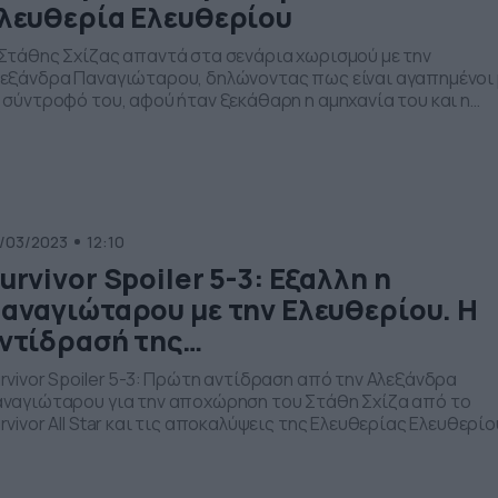
λευθερία Ελευθερίου
Στάθης Σχίζας απαντά στα σενάρια χωρισμού με την
εξάνδρα Παναγιώταρου, δηλώνοντας πως είναι αγαπημένοι 
 σύντροφό του, αφού ήταν ξεκάθαρη η αμηχανία του και η
οσπάθειά του να μην μπει στη διαδικασία να απαντήσει. Για
ν Ελευθερία Ελευθερίου δεν πήρε καμία θέση. Δείτε το βίντε
/03/2023
12:10
urvivor Spoiler 5-3: Εξαλλη η
αναγιώταρου με την Ελευθερίου. Η
ντίδρασή της…
rvivor Spoiler 5-3: Πρώτη αντίδραση από την Αλεξάνδρα
ναγιώταρου για την αποχώρηση του Στάθη Σχίζα από το
rvivor All Star και τις αποκαλύψεις της Ελευθερίας Ελευθερίο
Ελευθερία Ελευθερίου φέρεται να αποκάλυψε στον Στάθη
ίζα κάτι που αφορά στην προσωπική του ζωή και τη σχέση
υ με την Αλεξάνδρα Παναγιώταρου, κάτι που διέλυψε