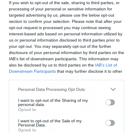
If you wish to opt-out of the sale, sharing to third parties, or
processing of your personal or sensitive information for
targeted advertising by us, please use the below opt-out
05/04/2014
23:24
section to confirm your selection. Please note that after your
Γάζωρος: Τέλος Μπαργκά και Μπουντίνοφ
opt-out request is processed you may continue seeing
interest-based ads based on personal information utilized by
Αποδεσμεύτηκαν από τους Σερραίους σύμφωνα με
us or personal information disclosed to third parties prior to
πληροφορίες του dokari.gr ο Καμερουνέζος μέσος και ο
your opt-out. You may separately opt-out of the further
Βούλγαρος επιθετικός. Δουλειά από Κατσαβάκη με
disclosure of your personal information by third parties on the
παίκτες της β΄ ομάδας. Ξεκίνησαν οι εκκαθαρίσεις στον
IAB’s list of downstream participants. This information may
Εθνικό Γαζώρου, αφού σύμφωνα με πληροφορίες του
also be disclosed by us to third parties on the
IAB’s List of
dokari.gr τις τελευταίες ώρες υπήρξαν συναινετικά
Downstream Participants
that may further disclose it to other
«διαζύγια» με δυο ξένους που είχαν αποκτηθεί το
third parties.
χειμώνα, τους Μίροσλαβ Μπουντίνοφ (φωτό κάτω) […]
Please note that this website/app uses one or more Google
Personal Data Processing Opt Outs
services and may gather and store information including but
not limited to your visit or usage behaviour. You may click to
I want to opt-out of the Sharing of my
personal data.
grant or deny consent to Google and its third-party tags to
Opted In
use your data for below specified purposes in below Google
consent section.
I want to opt-out of the Sale of my
Personal Data.
Opted In