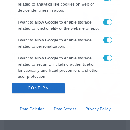
το ΠΑΜΕ ΣΤΟΙΧΗΜΑ
related to analytics like cookies on web or
device identifiers in apps.
Καιρός 6-8: Ανεβαίνει η
θερμοκρασία, 40άρια το
I want to allow Google to enable storage
Σαββατοκύριακο… (vid)
related to functionality of the website or app.
06/08/2026
22:00
I want to allow Google to enable storage
ΠΑΟΚ-Άντερλεχτ με σούπερ
related to personalization.
προσφορά* και ενισχυμένες
I want to allow Google to enable storage
αποδόσεις από
related to security, including authentication
το Pamestoixima.gr
06/08/2026
14:02
functionality and fraud prevention, and other
user protection.
Εορτολόγιο 6-8: Ποιοι
γιορτάζουν σήμερα; Χρόνια
CONFIRM
Πολλά…
06/08/2026
08:05
Data Deletion
Data Access
Privacy Policy