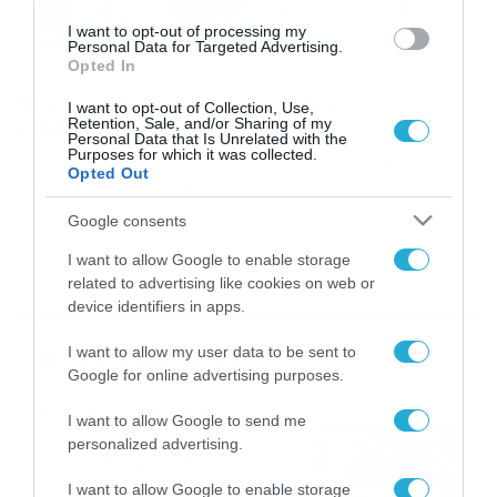
I want to opt-out of processing my
Personal Data for Targeted Advertising.
Opted In
25/03/2014
03:51
Μεντής: Μαθηματικά ελπίζει το
I want to opt-out of Collection, Use,
Σιδηρόκαστρο
Retention, Sale, and/or Sharing of my
Personal Data that Is Unrelated with the
Purposes for which it was collected.
Για τη δύσκολη βαθμολογική θέση του Εθνικού, πριν τα
Opted Out
ματς με Αγροτικό Αστέρα-Πανσερραϊκό μίλησε ο νεαρός
φορμαρισμένος επιθετικός των κυανόλευκων, όπως και
Google consents
για την απόπειρα σωτηρίας. Αρκετό… κουπί στο
σκοράρισμα «τραβάει» τελευταία ο 19χρονος
I want to allow Google to enable storage
μεσοεπιθετικός του Εθνικού Σιδηροκάστρου,
related to advertising like cookies on web or
Αλέξανδρος Μεντής, που αποκτήθηκε δανεικός από τον
device identifiers in apps.
Γάζωρο ως το καλοκαίρι. Ο νεαρός έβαλε 4 γκολ σε […]
Ροή Ειδήσεων
I want to allow my user data to be sent to
Google for online advertising purposes.
Πρεμιέρα στην Ολλανδία, την
I want to allow Google to send me
Πορτογαλία και τη Β’
personalized advertising.
Γερμανίας με πολλές
στοιχηματικές επιλογές από
07/08/2026
16:41
I want to allow Google to enable storage