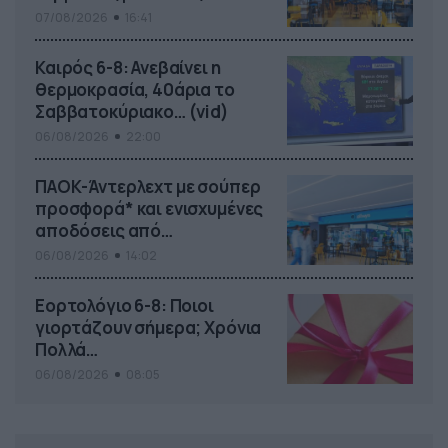
στοιχηματικές επιλογές από
07/08/2026
16:41
το ΠΑΜΕ ΣΤΟΙΧΗΜΑ
Καιρός 6-8: Ανεβαίνει η
θερμοκρασία, 40άρια το
Σαββατοκύριακο… (vid)
06/08/2026
22:00
ΠΑΟΚ-Άντερλεχτ με σούπερ
προσφορά* και ενισχυμένες
αποδόσεις από
το Pamestoixima.gr
06/08/2026
14:02
Εορτολόγιο 6-8: Ποιοι
γιορτάζουν σήμερα; Χρόνια
Πολλά…
06/08/2026
08:05