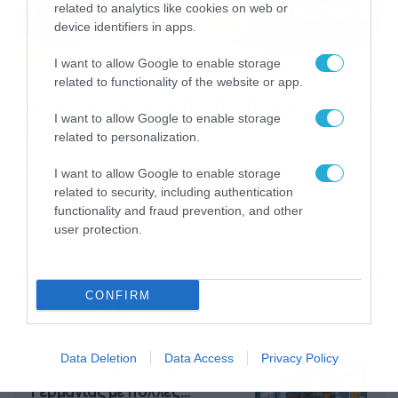
related to analytics like cookies on web or
device identifiers in apps.
I want to allow Google to enable storage
20/08/2023
21:58
related to functionality of the website or app.
Φωτιά Αλεξανδρούπολη: Επιβεβαιώθηκε
I want to allow Google to enable storage
το κακό σενάριο του Meteo
related to personalization.
Σχετικά με τη δασική πυρκαγιά που βρίσκεται σε εξέλιξη
στην ευρύτερη περιοχή της Αλεξάνδρουπολης,
I want to allow Google to enable storage
τα σημερινά στοιχεία από το δίκτυο αυτόματων
related to security, including authentication
μετεωρολογικών σταθμών της μονάδας ΜΕΤΕΟ του
functionality and fraud prevention, and other
Εθνικού Αστεροσκοπείου Αθηνών (ΕΑΑ) επιβεβαιώνουν
user protection.
τη χθεσινή πρόγνωση, με την εκτιμώμενη ένταση της
φωτιάς και τη δυσκολία ελέγχου να βρίσκονται
στο ανώτατο επίπεδο επικινδυνότητας για το νομό
Έβρου αλλά και 2 ακόμα νομούς (κόκκινο χρώμα, Εικόνα
CONFIRM
Ροή Ειδήσεων
1). Εικόνα 1. Εκτιμώμενη θερμική ένταση […]
Πρεμιέρα στην Ολλανδία, την
Data Deletion
Data Access
Privacy Policy
Πορτογαλία και τη Β’
Γερμανίας με πολλές