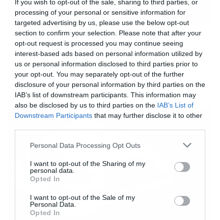
If you wish to opt-out of the sale, sharing to third parties, or
processing of your personal or sensitive information for
targeted advertising by us, please use the below opt-out
11/07/2024
12:50
section to confirm your selection. Please note that after your
opt-out request is processed you may continue seeing
Φωτιά ξέσπασε στην Αλεξανδρούπολη
interest-based ads based on personal information utilized by
Φωτιά ξέσπασε το μεσσημέρι της Πέμπτης 11/10 σε
us or personal information disclosed to third parties prior to
αγροτοδασική έκταση κοντά στην Εγνατία Οδό, στην
your opt-out. You may separately opt-out of the further
περιοχή της Αλεξανδρούπολης. Συναγερμός σήμανε
disclosure of your personal information by third parties on the
στην πυροσβεστική που επιχειρεί άμεσα για την
IAB’s list of downstream participants. This information may
κατάσβεση του μετώπου. Στο σημείο επιχειρούν 25
also be disclosed by us to third parties on the
IAB’s List of
πυροσβέστες, υποστηριζόμενοι από μια ομάδα
Downstream Participants
that may further disclose it to other
πεζοπόρου της 7ης ΕΜΟΔΕ και επτά οχήματα. Ακόμα,
third parties.
ένα ελικόπτερο πραγματοποιεί ρίψεις νερού από
αέρος. ad” […]
Please note that this website/app uses one or more Google
Personal Data Processing Opt Outs
services and may gather and store information including but
not limited to your visit or usage behaviour. You may click to
I want to opt-out of the Sharing of my
personal data.
grant or deny consent to Google and its third-party tags to
Opted In
use your data for below specified purposes in below Google
consent section.
I want to opt-out of the Sale of my
Personal Data.
Opted In