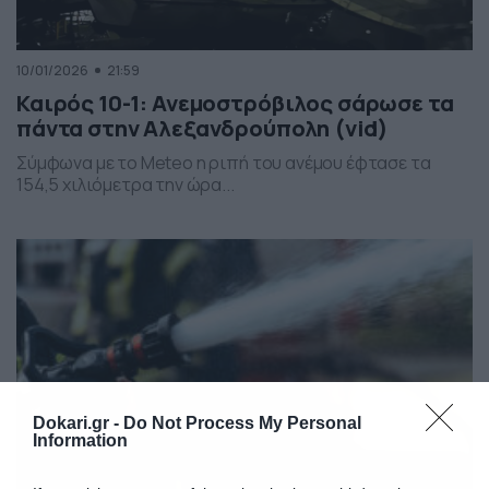
10/01/2026
21:59
Καιρός 10-1: Ανεμοστρόβιλος σάρωσε τα
πάντα στην Αλεξανδρούπολη (vid)
Σύμφωνα με το Meteo η ριπή του ανέμου έφτασε τα
154,5 χιλιόμετρα την ώρα...
Dokari.gr -
Do Not Process My Personal
Information