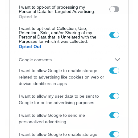
I want to opt-out of processing my
Personal Data for Targeted Advertising.
Opted In
21/06/2024
11:08
Γυναικοκτονία στην Αλεξανδρούπολη:
I want to opt-out of Collection, Use,
Retention, Sale, and/or Sharing of my
Σκότωσε τη γυναίκα του με κατσαβίδι
Personal Data that Is Unrelated with the
Purposes for which it was collected.
Όπως μεταδίδει το e-evros.gr, ένας 80χρονος άνδρας
Opted Out
σκότωσε την 73χρονη γυναίκα του με κατσαβίδι. Μετά
την αποτρόπαιη πράξη του, αποπειράθηκε να
Google consents
αυτοκτονήσει πίνοντας χλωρίνη. Οι αρχές
ειδοποιήθηκαν από γείτονες στην περιοχή της οδού
I want to allow Google to enable storage
Πλωτινουπόλεως , οι οποίοι άκουσαν φασαρία και
related to advertising like cookies on web or
κραυγές από την κατοικία του ζευγαριού. Όταν η
device identifiers in apps.
αστυνομία έφτασε στο σημείο, βρήκε την 73χρονη […]
I want to allow my user data to be sent to
Google for online advertising purposes.
I want to allow Google to send me
personalized advertising.
I want to allow Google to enable storage