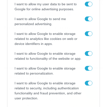
I want to allow my user data to be sent to
Google for online advertising purposes.
I want to allow Google to send me
31/07/2014
17:27
personalized advertising.
Ερμιονίδα: Διπλό «χτύπημα»
I want to allow Google to enable storage
Η Ένωση Ερμιονίδας προχώρησε σε ακόμα δυο
related to analytics like cookies on web or
μεταγραφικές κινήσεις, εντάσσοντας στο δυναμικό της
device identifiers in apps.
τον Αλεξάνταρ Στοϊμίροβιτς και τον Νίκο Γυφτόκωστα.
Η πρώτη μεταγραφή ακούει στο όνομα Αλεξάνταρ
I want to allow Google to enable storage
Στοϊμίροβιτς. Ο 32χρονος Σέρβος αγωνίζεται στη θέση
του δεξιού εξτρέμ και αναμένεται να δώσει το κάτι
related to functionality of the website or app.
παραπάνω στους νεοφώτιστους την ερχόμενη
αγωνιστική περίοδο. Ο έτερος νεοαποκτηθείς, Νίκος
I want to allow Google to enable storage
Γυφτόκωστας […]
related to personalization.
Ροή Ειδήσεων
I want to allow Google to enable storage
Καιρός Δεκαπενταύγουστο:
related to security, including authentication
functionality and fraud prevention, and other
Η προοπτική εξέλιξης από
user protection.
τον Σάκη Αρναούτογλου (vid)
08/08/2026
08:51