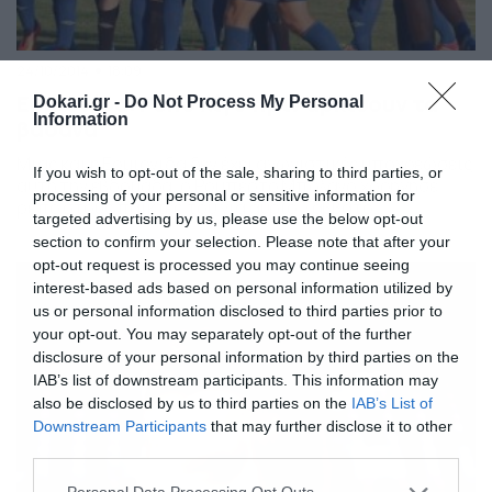
24/10/2014
18:09
Ερμιονίδα: Ρεπό λίγο πριν αρχίσουν τα
Dokari.gr -
Do Not Process My Personal
Information
βάσανα
Μιας και η Ερμιονίδα δεν έχει αγωνιστικές υποχρεώσεις
If you wish to opt-out of the sale, sharing to third parties, or
αυτή την εβδομάδα, ο Ρομπέρτο Μπολάνο χορήγησε
processing of your personal or sensitive information for
ρεπό στους παίκτες του για αύριο Σάββατο
targeted advertising by us, please use the below opt-out
(25/10),προκειμένου να φορτίσουν μπαταρίες ενόψει
section to confirm your selection. Please note that after your
της άκρως απαιτητικής συνέχειας. Η ομάδα της
opt-out request is processed you may continue seeing
Αργολίδας περιμένει από εβδομάδα να ξανά μπει στην
interest-based ads based on personal information utilized by
ενεργό δράση, αφού η κληρωτίδα έδειξε ρεπό την 3η
us or personal information disclosed to third parties prior to
αγωνιστική. Πιο συγκεκριμένα, η […]
your opt-out. You may separately opt-out of the further
disclosure of your personal information by third parties on the
IAB’s list of downstream participants. This information may
also be disclosed by us to third parties on the
IAB’s List of
Downstream Participants
that may further disclose it to other
third parties.
Please note that this website/app uses one or more Google