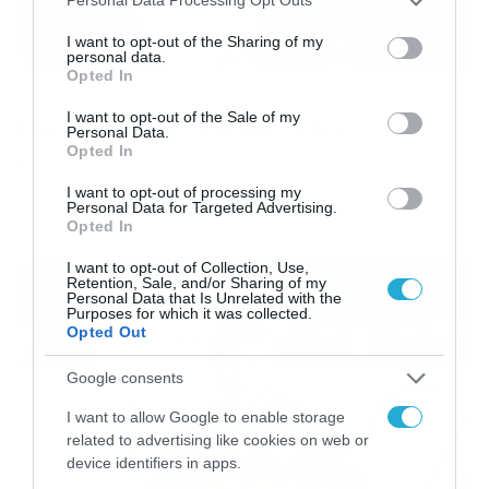
Personal Data Processing Opt Outs
services and may gather and store information including but
not limited to your visit or usage behaviour. You may click to
I want to opt-out of the Sharing of my
personal data.
grant or deny consent to Google and its third-party tags to
Opted In
use your data for below specified purposes in below Google
23/10/2014
15:32
consent section.
I want to opt-out of the Sale of my
Ερμιονίδα: Φορτσάρουν οι δυο
Personal Data.
Opted In
Ευχάριστα τα νέα στο στρατόπεδο της Ερμιονίδας,
αφού πλέον συμμετέχουν κανονικά στις προπονήσεις οι
I want to opt-out of processing my
Αλεξάνταρ Στοϊμίροβιτς και Γιάννης Λίτσης. Ο
Personal Data for Targeted Advertising.
Ρομπέρτο Μπολάνο είδε με ικανοποίηση τους παίκτες
Opted In
του να ανεβάζουν ρυθμούς και καλώς εχόντων των
I want to opt-out of Collection, Use,
πραγμάτων θα βρίσκονται στα πλάνα του τεχνικού της
Retention, Sale, and/or Sharing of my
Ερμιονίδας τόσο για τον επικείμενο αγώνα Κυπέλλου με
Personal Data that Is Unrelated with the
τον Απόλλωνα Σμύρνης (30/10), […]
Purposes for which it was collected.
Opted Out
Google consents
I want to allow Google to enable storage
related to advertising like cookies on web or
device identifiers in apps.