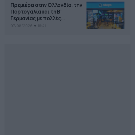
Πρεμιέρα στην Ολλανδία, την
Πορτογαλία και τη Β’
Γερμανίας με πολλές
στοιχηματικές επιλογές από
07/08/2026
16:41
το ΠΑΜΕ ΣΤΟΙΧΗΜΑ