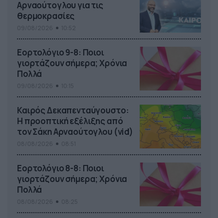
Αρναούτογλου για τις
θερμοκρασίες
09/08/2026
10:52
Εορτολόγιο 9-8: Ποιοι
γιορτάζουν σήμερα; Χρόνια
Πολλά
09/08/2026
10:15
Καιρός Δεκαπενταύγουστο:
Η προοπτική εξέλιξης από
τον Σάκη Αρναούτογλου (vid)
08/08/2026
08:51
Εορτολόγιο 8-8: Ποιοι
γιορτάζουν σήμερα; Χρόνια
Πολλά
08/08/2026
08:25