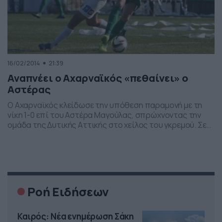
16/02/2014
21:39
Αναπνέει ο Αχαρναϊκός «πεθαίνει» ο
Αστέρας
Ο Αχαρναϊκός κλείδωσε την υπόθεση παραμονή με τη
νίκη 1-0 επί του Αστέρα Μαγούλας, σπρώχνοντας την
ομάδα της Δυτικής Αττικής στο χείλος του γκρεμού. Σε
ένα ματς χωρίς πολλές συγκινήσεις οι «πράσινοι» έστω
και αγχωτικά πήραν αυτό που ήθελαν. Η φάση που
σημάδεψε και έπαιξε ρόλο για την εξέλιξη της
αναμέτρησης, ήταν η αποβολή του […]
Ροή Ειδήσεων
Καιρός: Νέα ενημέρωση Σάκη