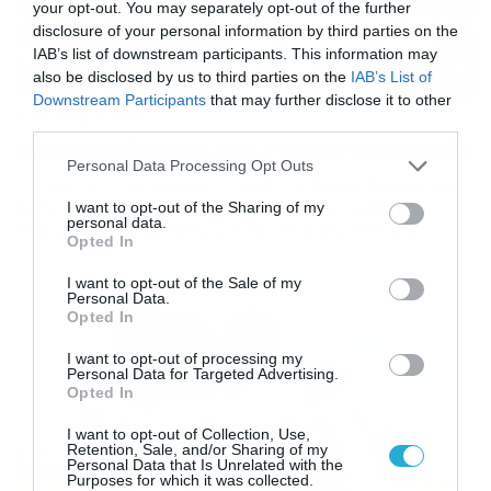
your opt-out. You may separately opt-out of the further
disclosure of your personal information by third parties on the
IAB’s list of downstream participants. This information may
also be disclosed by us to third parties on the
IAB’s List of
Downstream Participants
that may further disclose it to other
14/06/2014
23:32
third parties.
Πανσερραϊκός: Βλέπει Ρούτση-Κασμερίδη
Please note that this website/app uses one or more Google
Personal Data Processing Opt Outs
Στόχοι των «λιονταριών» ο χαφ της Δόξας Δράμας και ο
services and may gather and store information including but
έμπειρος Σερραίος γκολκίπερ. Βάβαλης για βοηθός,
not limited to your visit or usage behaviour. You may click to
I want to opt-out of the Sharing of my
personal data.
τελειώνει ο Μιλένκοβιτς, βλέπει παίκτες στη Ρουμανία ο
grant or deny consent to Google and its third-party tags to
Opted In
Πανταζής. Ενδιαφέρον για την απόκτηση των Χρήστου
use your data for below specified purposes in below Google
Ρούτση (φωτό πάνω) και Αλέξανδρου Κασμερίδη (φωτό
consent section.
I want to opt-out of the Sale of my
κάτω) φέρεται να έχει εκδηλώσει ο Πανσερραϊκός και
Personal Data.
αναμένονται εξελίξεις. Ο πρώτος είναι παλιός
Opted In
γνώριμος, με δυο […]
I want to opt-out of processing my
Personal Data for Targeted Advertising.
Opted In
I want to opt-out of Collection, Use,
Retention, Sale, and/or Sharing of my
Personal Data that Is Unrelated with the
Purposes for which it was collected.