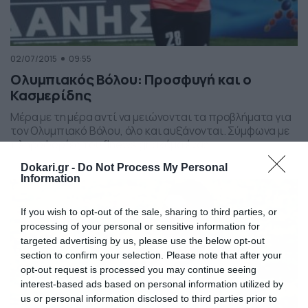
02/07/2015
09:55
Ολυμπιακός Βόλου: Προσφυγή και ο
Κασμερίδης
Μέρα με τη μέρα αντί να μειώνονται τα προβλήματα για
τον Ολυμπιακό Βόλου, όλο και αυξάνονται. Σύμφωνα με
πληροφορίες του flnews.gr ακόμα ένας
ποδοσφαιριστής που φόρεσε την «ερυθρόλευκη»
Dokari.gr -
Do Not Process My Personal
φανέλα αναμένεται να κινηθεί δια της νομικής οδού… και
Information
αυτός δεν είναι άλλος από τον Αλέξη Κασμερίδη. Ο
Έλληνας πορτιέρο φαίνεται να εξουσιοδότησε τον
δικηγόρο του, καταθέτοντας […]
If you wish to opt-out of the sale, sharing to third parties, or
processing of your personal or sensitive information for
targeted advertising by us, please use the below opt-out
section to confirm your selection. Please note that after your
opt-out request is processed you may continue seeing
interest-based ads based on personal information utilized by
us or personal information disclosed to third parties prior to