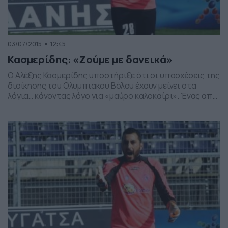
03/07/2015
12:45
Κασμερίδης: «Ζούμε με δανεικά»
Ο Αλέξης Κασμερίδης υποστήριξε ότι οι υποσχέσεις της
διοίκησης του Ολυμπιακού Βόλου έχουν μείνει στα
λόγια… κάνοντας λόγο για «μαύρο καλοκαίρι». Ένας από
τους πολλούς ποδοσφαιριστές που κατέθεσαν
προσφυγή, ζητώντας τα δεδουλευμένα του, είναι ο
Αλέξης Κασμερίδης. Ο Έλληνας πορτιέρο αναφέρθηκε
στις δυσκολίες που συνεχίζουν να περνούν τόσο εκείνος
όσο και πρώην συμπαίκτες του, όχι […]