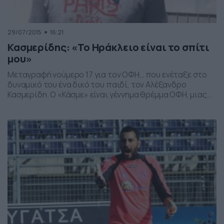
29/07/2015
16:21
Κασμερίδης: «Το Ηράκλειο είναι το σπίτι
μου»
Μεταγραφή νούμερο 17 για τον ΟΦΗ… που ενέταξε στο
δυναμικό του ένα δικό του παιδί, τον Αλέξανδρο
Κασμερίδη. Ο «Κάσμε» είναι γέννημα θρέμμα ΟΦΗ, μιας
και το 2002 αγωνίσθηκε στις Ακαδημίες του συλλόγου,
ενώ μετράει συμμετοχές στις Εθνικές ομάδες παίδων,
Νέων, Ελπίδων. Το 2004 έγινε υπέγραψε επαγγελματικό
συμβόλαιο στην αντρική ομάδα του ΟΦΗ και αγωνίστηκε
[…]