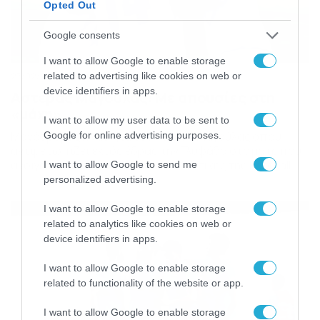
Opted Out
Google consents
I want to allow Google to enable storage
related to advertising like cookies on web or
27/02/2014
17:14
device identifiers in apps.
Αστέρας Μαγούλας: Με απουσίες στη
«μάχη»
I want to allow my user data to be sent to
Μονόδρομος η νίκη για τον Αστέρα Μαγούλας όπου
Google for online advertising purposes.
αντιμετωπίζει εκτός έδρας την Γλυφάδα στο ματς που
ανοίγει την αυλαία της 22ης αγωνιστικής της Football
I want to allow Google to send me
League (28/02 18:00 OTE TV). Δυο απουσίες
personalized advertising.
κατεγράφησαν για τον Δημήτρη Μαγκαφίνη. Η ομάδα της
Δυτικής Αττικής θέλει μόνο νίκη απέναντι στο
I want to allow Google to enable storage
συγκρότημα του Κυριάκου Μίχα προκειμένου να
related to analytics like cookies on web or
κρατήσει ζωντανές τις […]
device identifiers in apps.
I want to allow Google to enable storage
related to functionality of the website or app.
I want to allow Google to enable storage