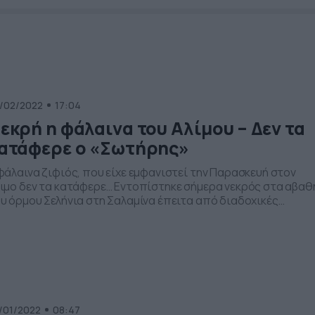
/02/2022
17:04
εκρή η φάλαινα του Αλίμου – Δεν τα
ατάφερε ο «Σωτήρης»
φάλαινα ζιφιός, που είχε εμφανιστεί την Παρασκευή στον
ιμο δεν τα κατάφερε… Εντοπίστηκε σήμερα νεκρός στα αβαθ
υ όρμου Σελήνια στη Σαλαμίνα έπειτα από διαδοχικές
ρουσίες το περασμένο διάστημα στα παράλια της Αττικής. 
τος βρήκε το Λιμεναρχείο Σαλαμίνας στα παράλια της
ρσονήσου Κυνόσουρα στην ανατολική πλευρά του νησιού,
ως ανακοίνωσε το υπουργείο Περιβάλλοντος. […]
/01/2022
08:47