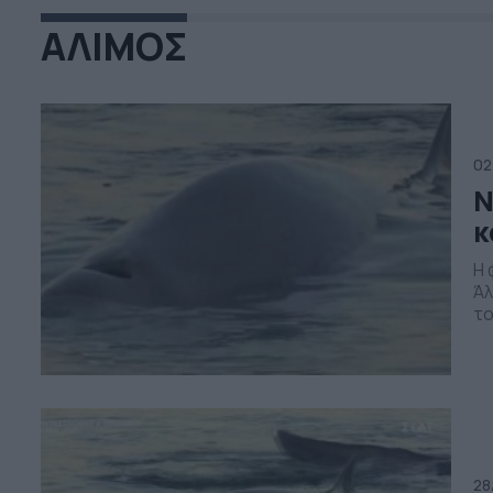
ΑΛΙΜΟΣ
02
Ν
κ
Η 
Άλ
το
πα
κή
Χε
όπ
28