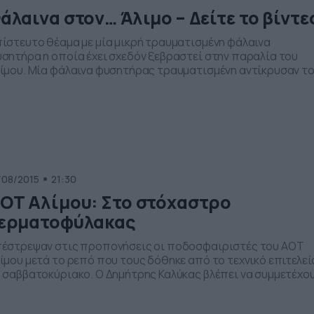
άλαινα στον… Άλιμο – Δείτε το βίντε
ίστευτο θέαμα με μία μικρή τραυματισμένη φάλαινα
σητήρα η οποία έχει σχεδόν ξεβραστεί στην παραλία του
ίμου. Μία φάλαινα φυσητήρας τραυματισμένη αντίκρυσαν τ
ωί της Παρασκευής οι κάτοικοι της περιοχής στην περιοχή
υ Αλίμου. Σύμφωνα με τις πρώτες πληροφορίες πρόκειται γ
 είδος φάλαινας “Σιφιός”. Έχει ειδοποιηθεί το 112 και το
μενικό για να ξεκινήσει […]
/08/2015
21:30
ΟΤ Αλίμου: Στο στόχαστρο
ερματοφύλακας
έστρεψαν στις προπονήσεις οι ποδοσφαιριστές του ΑΟΤ
ίμου μετά το ρεπό που τους δόθηκε από το τεχνικό επιτελεί
 σαββατοκύριακο. Ο Δημήτρης Καλύκας βλέπει να συμμετέχο
οι στο πρόγραμμα και αυτό σημαίνει ότι στο φιλικό της
τάρτης με την Α.Ε. Περάματος θα χρησιμοποιηθούν όλοι οι