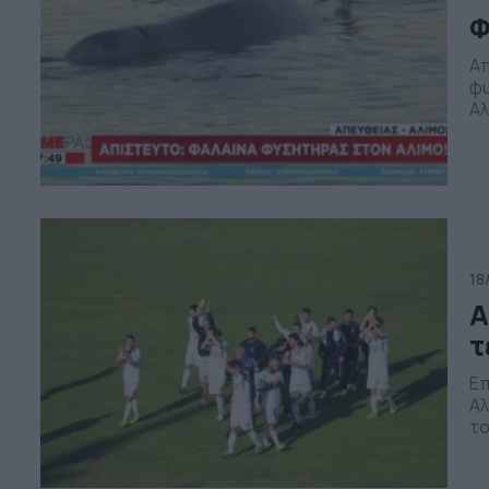
Φ
Απ
φυ
Αλ
πρ
το
το
λι
18
Α
τ
Επ
Αλ
το
όλ
Τε