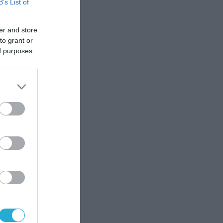
B’s List of
εκ
ια
er and store
to grant or
ed purposes
α
να
,