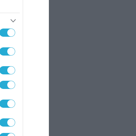
ι
η
Α,
ο
ε