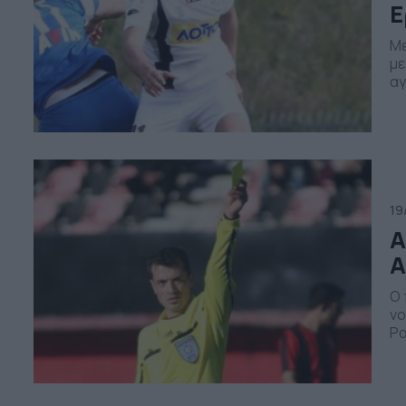
Ε
Με
με
αγ
Δη
υπ
αν
Αν
19
Α
Α
Ο 
νο
Ρα
αν
πρ
αφ
«ν