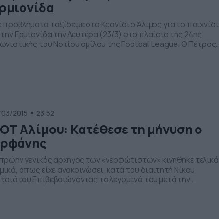
ρμιονίδα
 προβλήματα ταξίδεψε στο Κρανίδι ο Άλιμος για το παιχνίδι
 την Ερμιονίδα την Δευτέρα (23/3) στο πλαίσιο της 24ης
ωνιστικής του Νοτίου ομίλου της Football League. Ο Πέτρος
μητρίου δεν μπορεί να υπολογίζει για το επικείμενο ματς στ
ηρεσίες των Παπαδημητρίου, Βλάχου και Τσατσαρή, ενώ
τιθέτως στα πλάνα του συμπεριέλαβε τελικά τον Σταύρου.
αλυτικά […]
/03/2015
23:52
ΟΤ Αλίμου: Κατέθεσε τη μήνυση ο
ρφάνης
πρώην γενικός αρχηγός των «νεοφώτιστων» κινήθηκε τελικά
μικά, όπως είχε ανακοινώσει, κατά του διαιτητή Νίκου
τσιάτου Επιβεβαιώνοντας τα λεγόμενά του μετά την
αμέτρηση του Άλιμου με τον Αχαρναϊκό, ο Γιάννης Αρφάνης
οχώρησε σε μήνυση κατά του Νίκου Ρατισάτου. Ο πρώτος,
ού πρώτα παραιτήθηκε από τη θέση του γενικού αρχηγού τ
εοφώτιστων» κινήθηκε νομικά κατά […]