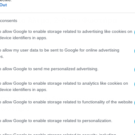
Out
/03/2015
18:52
ίκη για Άλιμο, 2-0 τον Φωστήρα
consents
ν νίκη με 2-0 πήρε ο Άλιμος από τον Φωστήρα. Οι γηπεδούχο
o allow Google to enable storage related to advertising like cookies on
ουν 21 βαθμούς σε αντίθεση με τον Ηρακλή Ψαχνών που είναι 
evice identifiers in apps.
ώτη ομάδα των play out με 23 βαθμούς. Οι Ευβοιώτες
οκλήρωσαν τις υποχρεώσεις τους, αλλά το γεγονός ότι ο
o allow my user data to be sent to Google for online advertising
ιμος θα παίξει την τελευταία αγωνιστική με την ΑΕΚ στο ΟΑΚ
s.
ν […]
to allow Google to send me personalized advertising.
o allow Google to enable storage related to analytics like cookies on
/03/2015
01:33
evice identifiers in apps.
ΟΤ Αλίμου: Δίδυμο απόντων με
o allow Google to enable storage related to functionality of the website
ωστήρα
ς υπηρεσίες των Νικολόπουλου και Καλαϊτζίδη θα στερηθεί 
o allow Google to enable storage related to personalization.
τρος Δημητρίου στο κυριακάτικο (29/3) εντός έδρας ματς μ
ν Φωστήρα Να διεκδικήσει όσες (λιγοστές) ελπίδες του
o allow Google to enable storage related to security, including