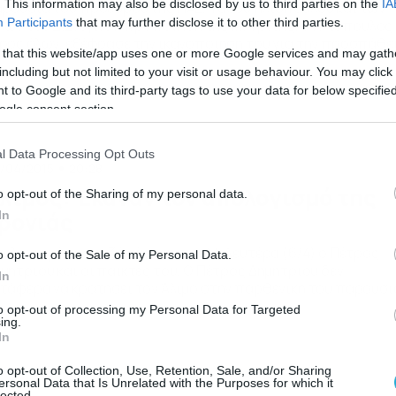
. This information may also be disclosed by us to third parties on the
IA
ρουσία του προέδρου της ΠΑΕ, Τάσου Ηλιόπουλου και των
Participants
that may further disclose it to other third parties.
λών του Δ.Σ. έγινε η προπόνηση της Μ. Τρίτης. Ο Ηλιόπουλος 
ρος όλων, εξέφρασε την ικανοποίησή του για την προσπάθε
 that this website/app uses one or more Google services and may gath
ς ομάδας και στάθηκε στα λάθη που έγιναν στο ξεκίνημα της
including but not limited to your visit or usage behaviour. You may click 
ωνιστικής, που στοίχησαν την παραμονή της ομάδας στην
 to Google and its third-party tags to use your data for below specifi
τηγορία. Από εκεί και πέρα, οι […]
ogle consent section.
l Data Processing Opt Outs
/04/2015
20:28
λιμος: Έκαναν τον απολογισμό της
o opt-out of the Sharing of my personal data.
ρονιάς
In
ολογισμό της σεζόν έκαναν την Μ. Δευτέρα (6/4) ο Πέτρος
o opt-out of the Sale of my Personal Data.
μητρίου και οι παίκτες του. Ο Πέτρος Δημητρίου δεν
In
τάφερα να κρατήσει τον Άλιμο στην παρθενική του παρουσί
 αυτή, ωστόσο τα ελαφρυντικά δεν είναι… αμελητέα κι έχουν 
to opt-out of processing my Personal Data for Targeted
νουν τόσο με το συνολικό στήσιμο από το ξεκίνημα της σεζόν
ing.
In
ο και από την αντιμετώπιση […]
o opt-out of Collection, Use, Retention, Sale, and/or Sharing
ersonal Data that Is Unrelated with the Purposes for which it
lected.