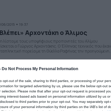
ίκτες ενώ θα γίνουν και δοκιμές ποδοσφαιριστών. Στο
ταγραφικό κομμάτι, […]
/06/2015
19:37
Βλέπει» Αρχοντάκη ο Άλιμος
η λίστα με τους υποψήφιους προπονητές του Αλίμου
ίσκεται ο Γιώργος Αρχοντάκης. Ο Έλληνας τεχνικός που έκαν
ταπληκτική πορεία με τη Θύελλα Ραφήνας την προηγούμενη
ονιά ακούγεται για την ομάδα του Αλίμου. Ο Αρχοντάκης έχει
απρέψει με τις ομάδες της Ανατολικής Αττικής, καθώς έδειξ
γο στον Αστέρα Βάρης κατακτώντας και κούπα, αλλά και στη
-
Do Not Process My Personal Information
ελλα […]
to opt-out of the sale, sharing to third parties, or processing of your per
formation for targeted advertising by us, please use the below opt-out s
/04/2015
20:28
r selection. Please note that after your opt-out request is processed y
λιμος: Στην προπόνηση ο
eing interest-based ads based on personal information utilized by us or
disclosed to third parties prior to your opt-out. You may separately opt-
λιόπουλος
losure of your personal information by third parties on the IAB’s list of