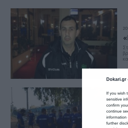
πα
με
20
«
Στ
βρ
κα
χρ
δι
έρ
Dokari.gr 
Θύ
If you wish 
sensitive in
07
confirm you
Ά
continue se
information 
Η
further disc