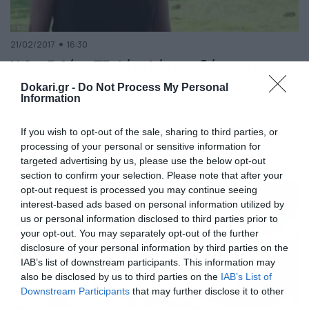
21/02/2017
16:30
Η Αντζελίνα Τζολί μιλάει με δάκρυα στα
μάτια για το χωρισμό της από τον Μπραντ
Dokari.gr -
Do Not Process My Personal
(vid)
Information
Η ηθοποιός εκφράζει για πρώτη φορά τις σκέψεις της
μετά τον επεισοδιακό της χωρισμό. Η Αμερικανίδα
If you wish to opt-out of the sale, sharing to third parties, or
τόνισε πως είναι μια πολύ δύσκολη εποχή για αυτή, αλλά
processing of your personal or sensitive information for
προσπαθεί πολύ για τα παιδιά της που χρειάζονται
targeted advertising by us, please use the below opt-out
τώρα περισσότερο τη μητέρα τους κοντά. Η ίδια είπε
section to confirm your selection. Please note that after your
ότι μπορεί να χώρισε με το σύζυγο της αλλά πάντα θα
opt-out request is processed you may continue seeing
είναι […]
interest-based ads based on personal information utilized by
us or personal information disclosed to third parties prior to
your opt-out. You may separately opt-out of the further
disclosure of your personal information by third parties on the
IAB’s list of downstream participants. This information may
also be disclosed by us to third parties on the
IAB’s List of
Downstream Participants
that may further disclose it to other
third parties.