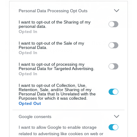
Please note that this website/app uses one or more Google
Personal Data Processing Opt Outs
services and may gather and store information including but
not limited to your visit or usage behaviour. You may click to
I want to opt-out of the Sharing of my
personal data.
grant or deny consent to Google and its third-party tags to
Opted In
02/06/2016
09:38
use your data for below specified purposes in below Google
Καινούργιο σπίτι για Τζολί – Πιτ 2.65
consent section.
I want to opt-out of the Sale of my
Personal Data.
εκατομμυρίων (photo)
Opted In
Το νέο εξοχικό του ζεύγους φαίνεται πως είναι κάτι
I want to opt-out of processing my
παραπάνω από εξοχικό. Με αξία 2,65 εκατμμύρια, 900
Personal Data for Targeted Advertising.
τετραγωνικά και 8 υπνοδωμάτια το καινούργιο τους
Opted In
θέρετρο έχει θέα τη θάλασσα. Όπως θα δείτε είναι
υπερπολυτελές, σπίτι για την περιουσία των δύο
I want to opt-out of Collection, Use,
ηθοποιών. Πηγή: dailymail PHOTO GALLERY 1/3 ‹›
Retention, Sale, and/or Sharing of my
Personal Data that Is Unrelated with the
Purposes for which it was collected.
Opted Out
Google consents
I want to allow Google to enable storage
related to advertising like cookies on web or