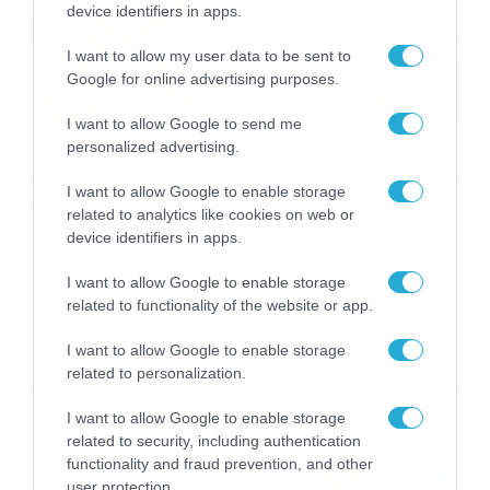
device identifiers in apps.
I want to allow my user data to be sent to
Google for online advertising purposes.
I want to allow Google to send me
23/03/2015
18:57
personalized advertising.
Θυμηθείτε την Jolie στα 18 της… Για πάντα
I want to allow Google to enable storage
κουκλάρα! (pics)
related to analytics like cookies on web or
Σε όποια φάση ηλικιακά και αν τη δεις σίγουρα η ματιά
device identifiers in apps.
της και το σεξ απίλ της δεν θα σε αφήσουν αδιάφορο…
Οι παρακάτω φωτογραφίες της Αντζελίνα Τζολί είναι
I want to allow Google to enable storage
από το 1993 και σε αυτές η 18χρονη τότε ηθοποιός
related to functionality of the website or app.
ποζάρει ως μοντέλο ρούχων για τους Debenhams and
Miss Selfridge, σε ένα βρετανικό περιοδικό. PHOTO
I want to allow Google to enable storage
GALLERY […]
related to personalization.
I want to allow Google to enable storage
Ροή Ειδήσεων
related to security, including authentication
functionality and fraud prevention, and other
Καιρός Δεκαπενταύγουστο:
user protection.