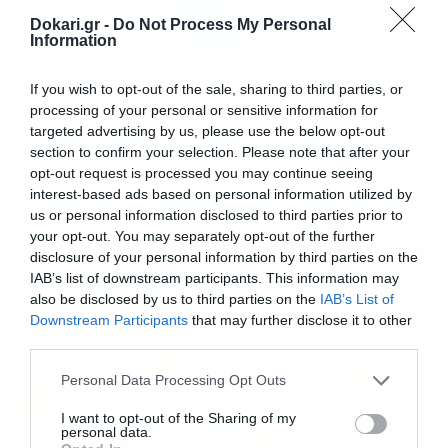
Dokari.gr -
Do Not Process My Personal
Information
27/10/2016
09:03
If you wish to opt-out of the sale, sharing to third parties, or
Αηδιαστικό: Δείτε μεγάλη αράχνη να
processing of your personal or sensitive information for
τρώει αρουραίο (vid)
targeted advertising by us, please use the below opt-out
Η φύση σε ένα βίντεο! Έχουμε ξαναδεί πολλές φορές
section to confirm your selection. Please note that after your
ζώα να τρώνε άλλα ζώα. Κάποια μικρότερα, κάποια
opt-out request is processed you may continue seeing
μεγαλύτερα το θέαμα παραμένει το ίδιο κάθε φορά
interest-based ads based on personal information utilized by
ανατριχιαστικό θα λέγαμε. Αυτή τη φορά δείτε αράχνη
us or personal information disclosed to third parties prior to
να καταπίνει αρουραίο και να προκαλεί αηδία με αυτό!
your opt-out. You may separately opt-out of the further
Ποιος μπορεί να τα βάλει με τη φύση…
disclosure of your personal information by third parties on the
IAB’s list of downstream participants. This information may
also be disclosed by us to third parties on the
IAB’s List of
Downstream Participants
that may further disclose it to other
third parties.
Please note that this website/app uses one or more Google
Personal Data Processing Opt Outs
services and may gather and store information including but
not limited to your visit or usage behaviour. You may click to
I want to opt-out of the Sharing of my
personal data.
grant or deny consent to Google and its third-party tags to