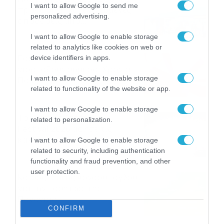
I want to allow Google to send me
προσφορά* και ενισχυμένες
personalized advertising.
αποδόσεις από
το Pamestoixima.gr
06/08/2026
14:02
I want to allow Google to enable storage
related to analytics like cookies on web or
Εορτολόγιο 6-8: Ποιοι
device identifiers in apps.
γιορτάζουν σήμερα; Χρόνια
I want to allow Google to enable storage
Πολλά…
related to functionality of the website or app.
06/08/2026
08:05
I want to allow Google to enable storage
Το Release Athens
related to personalization.
Festival 2026 άφησε τις
καλύτερες μουσικές
I want to allow Google to enable storage
αναμνήσεις
related to security, including authentication
05/08/2026
21:23
functionality and fraud prevention, and other
user protection.
Καιρός: Σάκης Αρναούτογλου
για την τάση έως της
Παναγίας
CONFIRM
04/08/2026
22:07