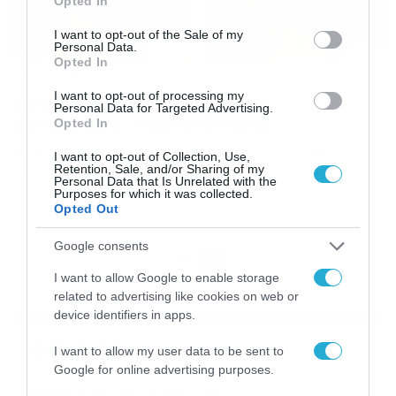
Opted In
use your data for below specified purposes in below Google
consent section.
I want to opt-out of the Sale of my
Personal Data.
Opted In
17/12/2015
12:51
I want to opt-out of processing my
Αποτροπιασμός: Κάνουν τους
Personal Data for Targeted Advertising.
αρουραίους… κεμπάπ (video)
Opted In
Ενα βίντεο σοκ που προκαλεί αποτροπιασμό και έχει
I want to opt-out of Collection, Use,
ξεσηκώσει τις φιλοζωϊκές οργανώσεις, δόθηκε στη
Retention, Sale, and/or Sharing of my
Personal Data that Is Unrelated with the
δημοσιότητα από την Daily Mail. Βίντεο που
Purposes for which it was collected.
καταγράφηκε στην Κίνα και δείχνει υπαλλήλους
Opted Out
εστιατορίου να βουτάνε ζωντανούς αρουραίους σε
κουβάδες με καυτό νερό, για να τους θανατώσουν και να
Google consents
βγει η γούνα τους, ώστε στη συνέχεια να τους κάνουν
1
2
κεμπάπ. Το […]
I want to allow Google to enable storage
related to advertising like cookies on web or
device identifiers in apps.
Ροή Ειδήσεων
I want to allow my user data to be sent to
Google for online advertising purposes.
ΠΑΟΚ-Άντερλεχτ με σούπερ