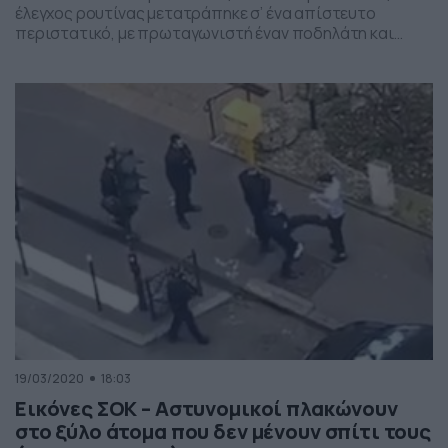
έλεγχος ρουτίνας μετατράπηκε σ’ ένα απίστευτο
περιστατικό, με πρωταγωνιστή έναν ποδηλάτη και
άνδρες των σωμάτων ασφαλείας, οι οποίοι θέλησαν να
τον σταματήσουν και να τον ελέγξουν ελέω της
καραντίνας για την αντιμετώπιση του κορονοϊού.
Ωστόσο, ο ποδηλάτης όχι μόνο δεν σταμάτησε στον
έλεγχο, αλλά έκανε κάτι που […]
19/03/2020
18:03
Εικόνες ΣΟΚ – Αστυνομικοί πλακώνουν
στο ξύλο άτομα που δεν μένουν σπίτι τους