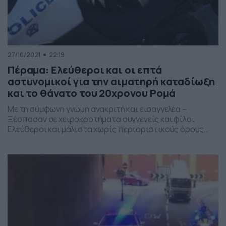
27/10/2021
22:19
Πέραμα: Ελεύθεροι και οι επτά
αστυνομικοί για την αιματηρή καταδίωξη
και το θάνατο του 20χρονου Ρομά
Με τη σύμφωνη γνώμη ανακριτή και εισαγγελέα –
Ξέσπασαν σε χειροκροτήματα συγγενείς και φίλοι
Ελεύθεροι και μάλιστα χωρίς περιοριστικούς όρους
αφέθηκαν οι επτά αστυνομικοί που συμμετείχαν στην
αιματηρή καταδίωξη στο Πέραμα, όπου ένας 20χρονος
αθίγγανος έχασε τη ζωή του από τα αστυνομικά πυρά.
Σύμφωνα με πληροφορίες, κατά την μαραθώνια
απολογία τους, οι αστυνομικοί αρνήθηκαν τις […]