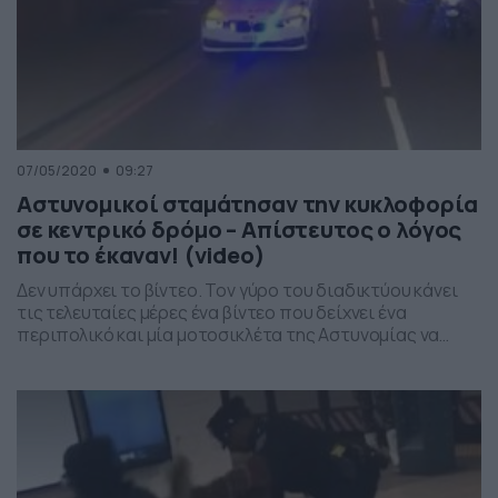
07/05/2020
09:27
Αστυνομικοί σταμάτησαν την κυκλοφορία
σε κεντρικό δρόμο – Απίστευτος ο λόγος
που το έκαναν! (video)
Δεν υπάρχει το βίντεο. Τον γύρο του διαδικτύου κάνει
τις τελευταίες μέρες ένα βίντεο που δείχνει ένα
περιπολικό και μία μοτοσικλέτα της Αστυνομίας να
έχουν σταματήσει την κυκλοφορία σε κεντρικό δρόμο.
Μάλιστα, αυτό που προκαλεί μεγαλύτερο ενδιαφέρον
είναι ο λόγος που αποφάσισαν να το κάνουν. Βλέπετε,
σύμφωνα με το βίντεο από την «Daily Mail», οι […]