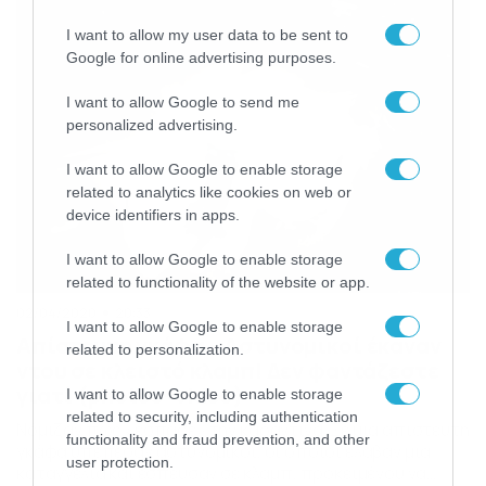
αστυνομικών. Όπως μπορείτε να δείτε και στο βίντεο, οι
αστυνομικοί βγήκαν και περπάτησαν στις γειτονιές […]
I want to allow my user data to be sent to
Google for online advertising purposes.
I want to allow Google to send me
personalized advertising.
I want to allow Google to enable storage
related to analytics like cookies on web or
device identifiers in apps.
I want to allow Google to enable storage
related to functionality of the website or app.
02/04/2020
20:33
I want to allow Google to enable storage
Απίστευτη γκάφα – Αστυνομικοί έκαναν
related to personalization.
ντου σε κλειστό κλαμπ! Δεν φαντάζεστε
γιατί (photos+video)
I want to allow Google to enable storage
related to security, including authentication
Νόμιζαν πως «έσπασε» την καραντίνα. Σε μία απίστευτη
functionality and fraud prevention, and other
γκάφα υπέπεσαν αστυνομικοί, οι οποίοι έλαβαν μία
user protection.
καταγγελία και έσπευσαν σε κλαμπ, προκειμένου να