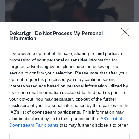
Dokari.gr -
Do Not Process My Personal
Information
If you wish to opt-out of the sale, sharing to third parties, or
processing of your personal or sensitive information for
21/04/2020
19:41
targeted advertising by us, please use the below opt-out
Αστυνομικοί προσπαθούν να συλλάβουν
section to confirm your selection. Please note that after your
άστεγο – Απίστευτο αυτό που ακολούθησε
opt-out request is processed you may continue seeing
(photos+video)
interest-based ads based on personal information utilized by
us or personal information disclosed to third parties prior to
Απίστευτες είναι οι εικόνες. Άγρια συμπλοκή
your opt-out. You may separately opt-out of the further
εκτυλίχθηκε τα ξημερώματα της Παρασκευής στο μετρό
disclosure of your personal information by third parties on the
της Νέας Υόρκης, όταν δύο αστυνομικοί προσπάθησαν
IAB’s list of downstream participants. This information may
να συλλάβουν έναν άστεγο, ο οποίος προέβαλλε μεγάλη
also be disclosed by us to third parties on the
IAB’s List of
αντίσταση και κατάφερε να προκαλέσει ατύχημα,
ρίχνοντας τη μία αστυνομικό στις γραμμές του τρένου.
Downstream Participants
that may further disclose it to other
Ένας άνδρας που παρακολουθούσε το σκηνικό τράβηξε
third parties.
τις εικόνες με το κινητό του […]