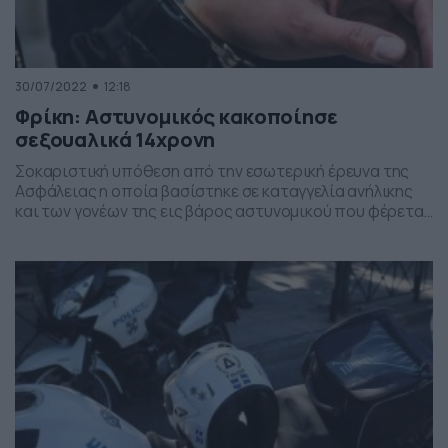
30/07/2022
12:18
Φρίκη: Αστυνομικός κακοποίησε
σεξουαλικά 14χρονη
Σοκαριστική υπόθεση από την εσωτερική έρευνα της
Ασφάλειας η οποία βασίστηκε σε καταγγελία ανήλικης
και των γονέων της εις βάρος αστυνομικού που φέρεται
να κακοποίησε σεξουαλικά το ανήλικο κοριτσάκι.
Συγκεκριμένα, από την Υπηρεσία Εσωτερικών
Υποθέσεων Σωμάτων Ασφαλείας συνελήφθη
απογευματινές ώρες χθες, Παρασκευή 29 Ιουλίου 2022,
κατόπιν εντάλματος σύλληψης, αστυνομικός
κατηγορούμενος για γενετήσιες πράξεις με ανήλικους
[…]