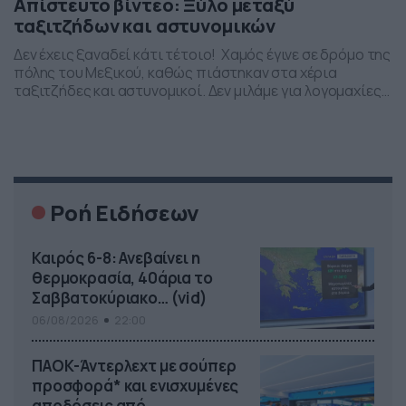
Απίστευτο βίντεο: Ξύλο μεταξύ
ταξιτζήδων και αστυνομικών
Δεν έχεις ξαναδεί κάτι τέτοιο! Χαμός έγινε σε δρόμο της
πόλης του Μεξικού, καθώς πιάστηκαν στα χέρια
ταξιτζήδες και αστυνομικοί. Δεν μιλάμε για λογομαχίες
αλλά για απίστευτο ξύλο, με το πλήθος που είχε
συγκεντρωθεί τριγύρω, να καταγράφει το περιστατικό
και να τους παροτρύνει να συνεχίσουν τη… μάχη! Δείτε
το απίστευτο βίντεο… Imaginense haber nacido en […]
Ροή Ειδήσεων
Καιρός 6-8: Ανεβαίνει η
θερμοκρασία, 40άρια το
Σαββατοκύριακο… (vid)
06/08/2026
22:00
ΠΑΟΚ-Άντερλεχτ με σούπερ
προσφορά* και ενισχυμένες
αποδόσεις από