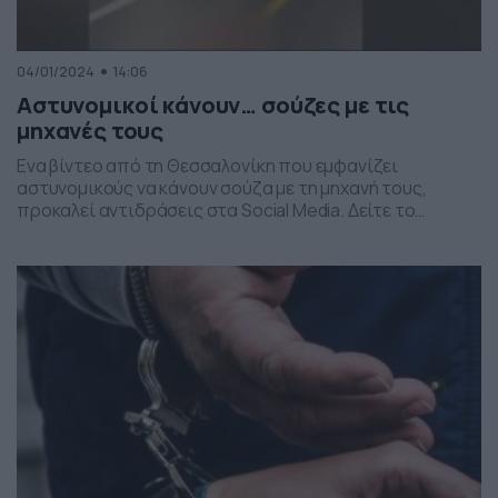
04/01/2024
14:06
Αστυνομικοί κάνουν… σούζες με τις
μηχανές τους
Ενα βίντεο από τη Θεσσαλονίκη που εμφανίζει
αστυνομικούς να κάνουν σούζα με τη μηχανή τους,
προκαλεί αντιδράσεις στα Social Media. Δείτε το
βίντεο… Το βίντεο τραβήχτηκε το βράδυ της παραμονής
της πρωτοχρονιάς, ο αστυνομικός έχει ταυτοποιηθεί
και ήδη έχει ξεκινήσει προκαταρκτική διοικητική
εξέταση.