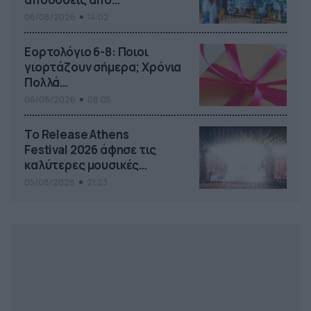
το Pamestoixima.gr
06/08/2026
14:02
Εορτολόγιο 6-8: Ποιοι
γιορτάζουν σήμερα; Χρόνια
Πολλά…
06/08/2026
08:05
Το Release Athens
Festival 2026 άφησε τις
καλύτερες μουσικές
αναμνήσεις
05/08/2026
21:23