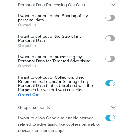
Please note that this website/app uses one or more Google
Personal Data Processing Opt Outs
services and may gather and store information including but
not limited to your visit or usage behaviour. You may click to
I want to opt-out of the Sharing of my
personal data.
grant or deny consent to Google and its third-party tags to
Opted In
use your data for below specified purposes in below Google
consent section.
I want to opt-out of the Sale of my
Personal Data.
Opted In
I want to opt-out of processing my
Personal Data for Targeted Advertising.
Opted In
13/04/2020
18:03
I want to opt-out of Collection, Use,
Η απίστευτη κίνηση των αστυνομικών για
Retention, Sale, and/or Sharing of my
Personal Data that Is Unrelated with the
όσους είναι κλεισμένοι στην καραντίνα
Purposes for which it was collected.
(video)
Opted Out
Ιδιαίτερος τρόπος για να δηλώσουν την στήριξή τους.
Google consents
Μ’ έναν μοναδικό τρόπο θέλησαν να στηρίξουν και να
ανυψώσουν το ηθικό όσων κάθονται στα σπίτια τους
I want to allow Google to enable storage
και παραμένουν σε καραντίνα, λόγω των αυστηρών
related to advertising like cookies on web or
μέτρων για την αντιμετώπιση του κορονοϊού, μία ομάδα
device identifiers in apps.