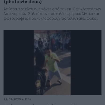
(photos+videos)
Απίστευτες είναι οι εικόνες από την επιθετικότητα των
Αστυνομικών. Σάλο έχουν προκαλέσει μερικά βίντεο και
φωτογραφίες που κυκλοφορούν τις τελευταίες ώρες
στο διαδίκτυο και δείχνουν την βιαιότητα με την οποία
ενεργούν άνδρες των σωμάτων ασφαλείας, απέναντι σε
ανθρώπους που δεν έμειναν στα σπίτια τους και
κυκλοφορούν στον δρόμο χωρίς να έχουν τα
απαραίτητα έγγραφα. Το […]
22/02/2020
14:14