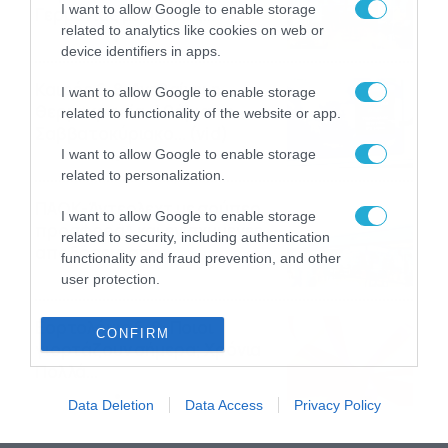
I want to allow Google to enable storage
Γερμανίας με πολλές
related to analytics like cookies on web or
στοιχηματικές επιλογές από
07/08/2026
16:41
device identifiers in apps.
το ΠΑΜΕ ΣΤΟΙΧΗΜΑ
Καιρός 6-8: Ανεβαίνει η
I want to allow Google to enable storage
θερμοκρασία, 40άρια το
related to functionality of the website or app.
Σαββατοκύριακο… (vid)
I want to allow Google to enable storage
06/08/2026
22:00
related to personalization.
ΠΑΟΚ-Άντερλεχτ με σούπερ
I want to allow Google to enable storage
προσφορά* και ενισχυμένες
related to security, including authentication
αποδόσεις από
functionality and fraud prevention, and other
το Pamestoixima.gr
06/08/2026
14:02
user protection.
Εορτολόγιο 6-8: Ποιοι
CONFIRM
γιορτάζουν σήμερα; Χρόνια
Πολλά…
06/08/2026
08:05
Data Deletion
Data Access
Privacy Policy