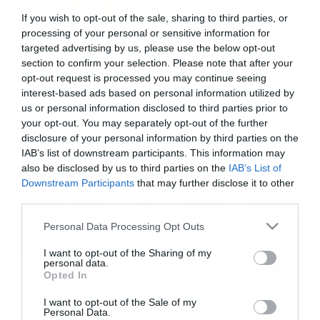
If you wish to opt-out of the sale, sharing to third parties, or
processing of your personal or sensitive information for
19/11/2016
17:15
targeted advertising by us, please use the below opt-out
section to confirm your selection. Please note that after your
Μια αυτοσχέδια τσουλήθρα που δεν είχε
opt-out request is processed you may continue seeing
καλή κατάληξη (vid)
interest-based ads based on personal information utilized by
Όταν θες να νιώσεις και πάλι παιδί αλλά η ηλικία σου σε
us or personal information disclosed to third parties prior to
προδίδει. Μια αυτοσχέδια τσουλήθρα στο πλάι των
your opt-out. You may separately opt-out of the further
σκαλιών έφτιαξε μια οικογένεια αλλά δεν περίμενε ότι
disclosure of your personal information by third parties on the
δεν θα είναι και τόσο απολαυστική τελικά. Ο αρχηγός
IAB’s list of downstream participants. This information may
της οικογένειας επειχήρησε να κάνει αλλά αυτό του
also be disclosed by us to third parties on the
IAB’s List of
γύρισε μπούμεραγνκ καθώς τσακίστηκε αλλά όμως το
Downstream Participants
that may further disclose it to other
ευχαριστήθηκε.
third parties.
Please note that this website/app uses one or more Google
Personal Data Processing Opt Outs
services and may gather and store information including but
not limited to your visit or usage behaviour. You may click to
I want to opt-out of the Sharing of my
personal data.
grant or deny consent to Google and its third-party tags to
Opted In
use your data for below specified purposes in below Google
consent section.
I want to opt-out of the Sale of my
Personal Data.