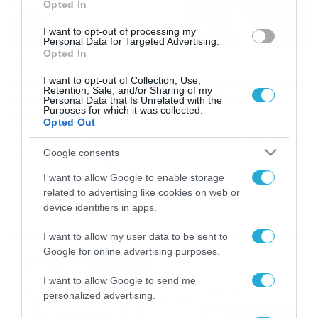
Opted In
I want to opt-out of processing my
Personal Data for Targeted Advertising.
Opted In
22/08/2016
13:07
Αστυνομικός σώζει τσίτσιδη γυναίκα που
I want to opt-out of Collection, Use,
Retention, Sale, and/or Sharing of my
πάει να πηδήξει από το παράθυρο
Personal Data that Is Unrelated with the
Purposes for which it was collected.
(photos)
Opted Out
Την έσωσε το αιρ κοντίσιον. Μια γυναίκα πήδηξε από το
μπαλκόνι του σπιτιού της όταν οι περαστικοί κάλεσαν
Google consents
την αστυνομία η οποία κατάφερε να της αλλάξει γνώμη
I want to allow Google to enable storage
και να μην πέσει τελικά. Η γυναίκα λέγεται ότι ούρλιαζε
στους περαστικούς όταν έπεσε και πως σώθηκε στο
related to advertising like cookies on web or
παρά πέντε. PHOTO GALLERY 1/2 ‹›
device identifiers in apps.
I want to allow my user data to be sent to
Google for online advertising purposes.
Ροή Ειδήσεων
I want to allow Google to send me
Πρεμιέρα στην Ολλανδία, την
personalized advertising.
Πορτογαλία και τη Β’