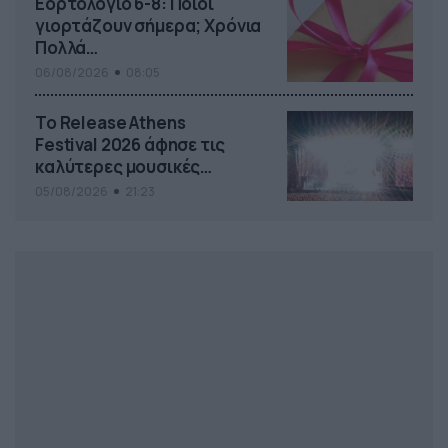
Εορτολόγιο 6-8: Ποιοι
γιορτάζουν σήμερα; Χρόνια
Πολλά…
06/08/2026
08:05
Το Release Athens
Festival 2026 άφησε τις
καλύτερες μουσικές
αναμνήσεις
05/08/2026
21:23