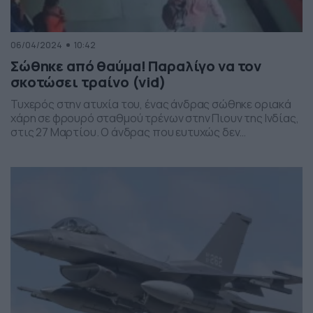
06/04/2024
10:42
Σώθηκε από θαύμα! Παραλίγο να τον
σκοτώσει τραίνο (vid)
Τυχερός στην ατυχία του, ένας άνδρας σώθηκε οριακά
χάρη σε φρουρό σταθμού τρένων στην Πιουν της Ινδίας,
στις 27 Μαρτίου. Ο άνδρας που ευτυχώς δεν
τραυματίστηκε, βρισκόταν στην πλατφόρμα όταν
παρασύρθηκε από αμαξοστοιχία και ο κίνδυνος το
ατύχημα να εξελισσόταν σε μοιραίο ήταν μεγάλος.