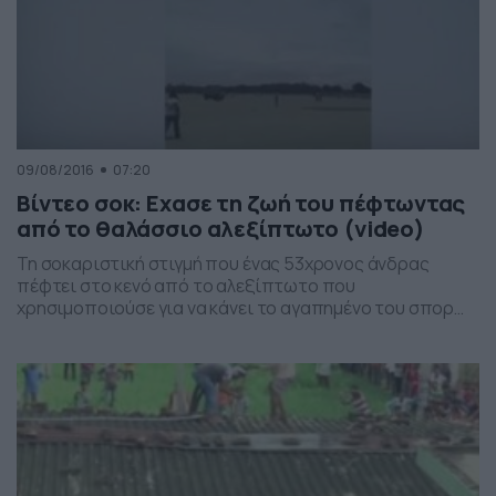
09/08/2016
07:20
Βίντεο σοκ: Εχασε τη ζωή του πέφτωντας
από το θαλάσσιο αλεξίπτωτο (video)
Τη σοκαριστική στιγμή που ένας 53χρονος άνδρας
πέφτει στο κενό από το αλεξίπτωτο που
χρησιμοποιούσε για να κάνει το αγαπημένο του σπορ
πάνω από παραθαλλάσια περιοχή της Ινδίας,
κατέγραψε ερασιτεχνική κάμερα. Σύμφωνα με αυτόπτες
μάρτυρες και σχετικά δημοσιεύματα, ο θάνατός του
ήταν ακαριαίος καθώς έπεσε από ύψος ίσο με τον
πέμπτο όροφο μιας πολυκατοικίας και […]