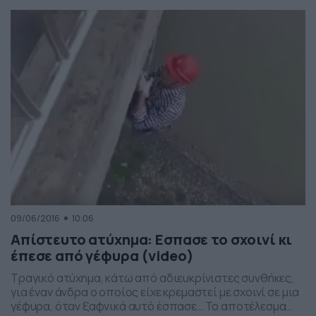
ίδια στιγμή η σκηνή καταγράφηκε σε κάμερα ερασιτέχνη,
χωρίς ο άνδρας αυτός να δεχτεί την παραμικρή
βοήθεια. Δεν είναι γνωστή η τύχη […]
09/06/2016
10:06
Απίστευτο ατύχημα: Εσπασε το σχοινί κι
έπεσε από γέφυρα (video)
Τραγικό ατύχημα, κάτω από αδιευκρίνιστες συνθήκες,
για έναν άνδρα ο οποίος είχε κρεμαστεί με σχοινί σε μια
γέφυρα, όταν ξαφνικά αυτό έσπασε… Το αποτέλεσμα