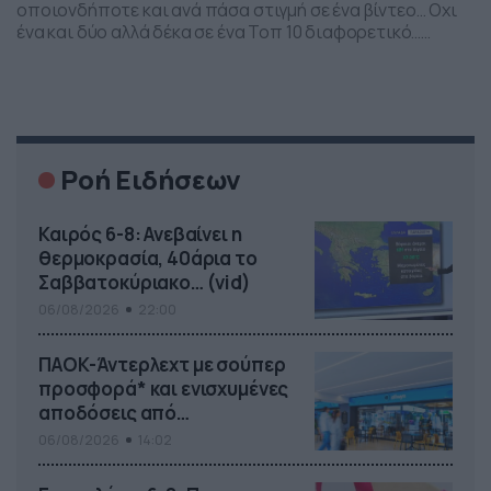
οποιονδήποτε και ανά πάσα στιγμή σε ένα βίντεο… Οχι
ένα και δύο αλλά δέκα σε ένα Τοπ 10 διαφορετικό…
Δημοσιεύτηκε από oooPA στις Παρασκευή, 11 Μαρτίου
2016
Ροή Ειδήσεων
Καιρός 6-8: Ανεβαίνει η
θερμοκρασία, 40άρια το
Σαββατοκύριακο… (vid)
06/08/2026
22:00
ΠΑΟΚ-Άντερλεχτ με σούπερ
προσφορά* και ενισχυμένες
αποδόσεις από
το Pamestoixima.gr
06/08/2026
14:02