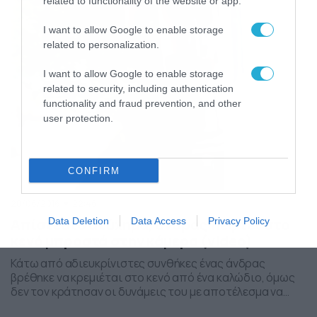
νεκροί, με τις πληροφορίες να αναφέρουν έξι
related to functionality of the website or app.
τραυματίες. Δείτε το βίντεο…
I want to allow Google to enable storage
related to personalization.
I want to allow Google to enable storage
related to security, including authentication
functionality and fraud prevention, and other
user protection.
CONFIRM
20/06/2016
22:46
Απίστευτο ατύχημα, άνδρας πέφτει στο
Data Deletion
Data Access
Privacy Policy
κενό μπροστά στην κάμερα (video)
Κάτω από αδιευκρίνιστες συνθήκες ένας άνδρας
βρέθηκε να κρεμιέται στο κενό από ένα καλώδιο, όμως
δεν τον κράτησαν οι δυνάμεις του με αποτέλεσμα να
βρεθεί στο κενό. Το περίεργο της υπόθεσης πως την