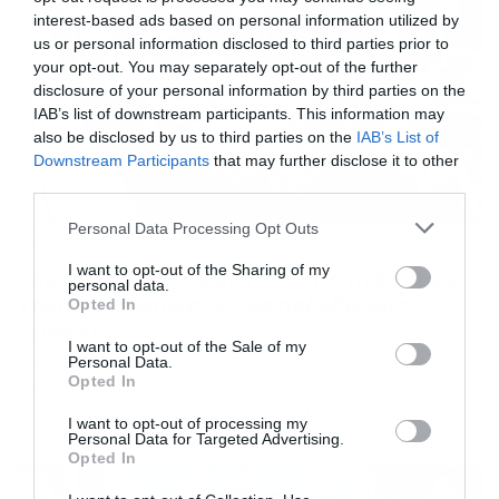
interest-based ads based on personal information utilized by
us or personal information disclosed to third parties prior to
your opt-out. You may separately opt-out of the further
disclosure of your personal information by third parties on the
IAB’s list of downstream participants. This information may
also be disclosed by us to third parties on the
IAB’s List of
Downstream Participants
that may further disclose it to other
third parties.
Please note that this website/app uses one or more Google
Personal Data Processing Opt Outs
29/07/2016
11:41
services and may gather and store information including but
not limited to your visit or usage behaviour. You may click to
I want to opt-out of the Sharing of my
Σοκαριστική στιγμή: Γλάστρα πέφτει και
personal data.
grant or deny consent to Google and its third-party tags to
χτυπάει ανθρώπους σε πεζοδρόμιο
Opted In
use your data for below specified purposes in below Google
(video)
consent section.
I want to opt-out of the Sale of my
Να γιατί δεν πρέπει να κάθεστε ποτέ σε πεζοδρόμιο
Personal Data.
Opted In
χωρίς να τσεκάρετε τι συμβαίνει από πάνω σας… Δείτε
τι έπαθε μια παρέα νεαρών στην Ισπανία… Δραματικές
I want to opt-out of processing my
στιγμές κατέγραψε η κάμερα, με την πτώση μιας
Personal Data for Targeted Advertising.
τεράστιας γλάστρας από μπαλκόνι που χτύπησε ένα
Opted In
θαμώνα καφετέριας, ενώ από θαύμα γλίτωσαν οι
υπόλοιποι. Δείτε το βίντεο…