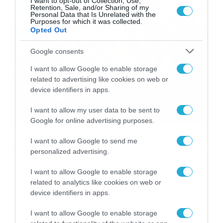
I want to opt-out of Collection, Use,
Retention, Sale, and/or Sharing of my
Personal Data that Is Unrelated with the
Purposes for which it was collected.
Opted Out
Google consents
I want to allow Google to enable storage
related to advertising like cookies on web or
device identifiers in apps.
I want to allow my user data to be sent to
Google for online advertising purposes.
24/07/2016
10:00
I want to allow Google to send me
Αυτοκίνητο βγαίνει από την πορεία του
personalized advertising.
και τραυματίζει πεζούς (video)
I want to allow Google to enable storage
Σοκαριστικές είναι οι εικόνες από τουριστικό θέρετρο
related to analytics like cookies on web or
της Ταϊλάνδης, καθώς κάμερα κατέγραψε τη στιγμή που
ένα αυτοκίνητο ξέφυγε από την πορεία του και
device identifiers in apps.
παρέσυρε δεκάδες ανθρώπους. Οι σκηνές είναι
συγκλονιστικές και μόνο από θαύμα δεν υπήρξαν
I want to allow Google to enable storage