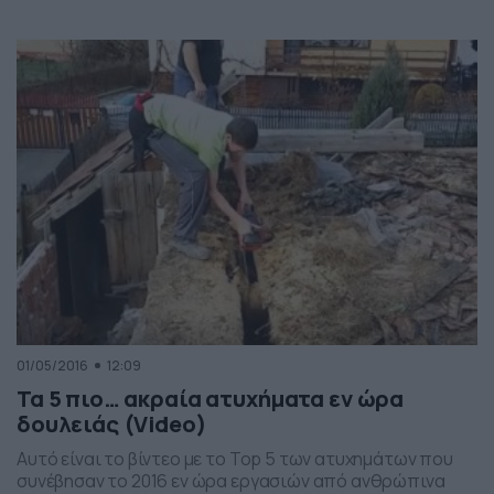
ήταν να ακολουθήσει η ελεύθερη πτώση του ανδρός στο
κενό. Οι εικόνες που κατέγραψε η κάμερα είναι
συγκλονιστικές, δεν υπάρχουν ενδείξεις για το τι τελικά
απέγινε ο άτυχος άνδρας.
01/05/2016
12:09
Τα 5 πιο… ακραία ατυχήματα εν ώρα
δουλειάς (Video)
Αυτό είναι το βίντεο με το Top 5 των ατυχημάτων που
συνέβησαν το 2016 εν ώρα εργασιών από ανθρώπινα