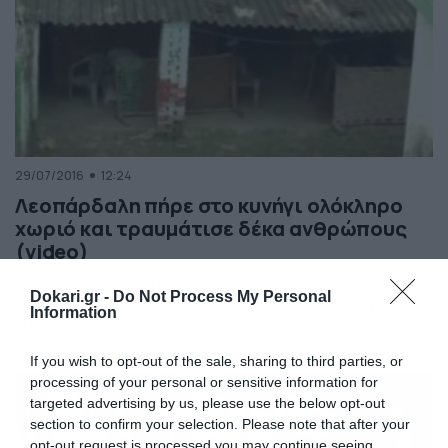
29/07/2016
12:24
Λεοπάρδαλη πήρε στο κυνήγι ολόκληρο
χωριό και τραυμάτισε δέκα ανθρώπους
(video)
Οποιος παίζει με τα άγρια ζώα κινδυνεύει να πάθει ότι
Dokari.gr -
Do Not Process My Personal
οι κάτοικοι ενός χωριού στην Ινδία, που τους πήρε στο
Information
κυνήγι μια εξαγριωμένη λεοπάρδαλη. Μάλιστα, το άγριο
ζώο τραυμάτισε δέκα ανθρώπους μέχρι να χαθεί στο
δάσος. Κι όλα αυτά, αντιδρώντας απόλυτα φυσιολογικά
If you wish to opt-out of the sale, sharing to third parties, or
στα βασανιστήρια που υπέστη νωρίτερα, αφού το
processing of your personal or sensitive information for
χτυπούσαν ενώ βρισκόταν στο κλουβί του. […]
targeted advertising by us, please use the below opt-out
section to confirm your selection. Please note that after your
opt-out request is processed you may continue seeing