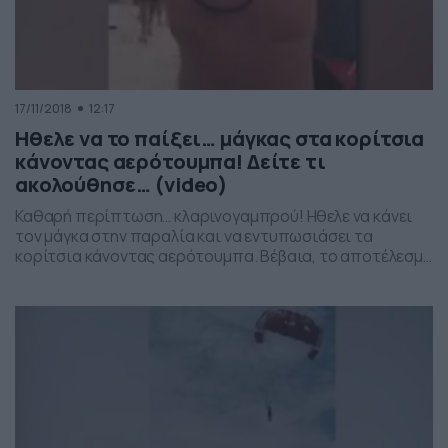
17/11/2018
12:17
Ηθελε να το παίξει… μάγκας στα κορίτσια
κάνοντας αερότουμπα! Δείτε τι
ακολούθησε… (video)
Καθαρή περίπτωση… κλαρινογαμπρού! Ηθελε να κάνει
τον μάγκα στην παραλία και να εντυπωσιάσει τα
κορίτσια κάνοντας αερότουμπα. Βέβαια, το αποτέλεσμα
δεν ήταν αυτό που περίμενε… Δείτε, λοιπόν, τι
ακολούθησε στο βίντεο!