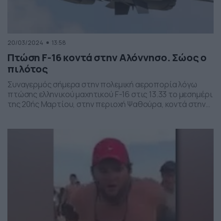
20/03/2024
13:58
Πτώση F-16 κοντά στην Αλόννησο. Σώος ο
πιλότος
Συναγερμός σήμερα στην πολεμική αεροπορία λόγω
πτώσης ελληνικού μαχητικού F-16 στις 13.33 το μεσημέρι
της 20ής Μαρτίου, στην περιοχή Ψαθούρα, κοντά στην
Αλόννησο. Σύμφωνα με τις πρώτες μαρτυρίες, ο
πιλότος φέρεται να έχει εγκαταλείψει το αεροσκάφος,
καθώς και αναφορά για εμφάνιση αλεξίπτωτου Οι
έρευνες για τον εντοπισμό του απέδωσαν καρπούς,
καθώς λίγη ώρα μετά την […]