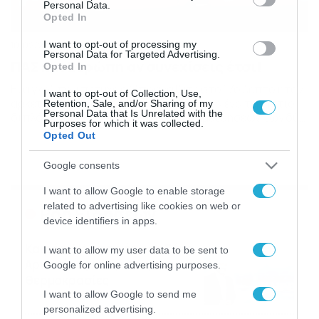
Personal Data.
Opted In
I want to opt-out of processing my
10/02/2013
19:29
Personal Data for Targeted Advertising.
ΠΑΣ και Ευρώπη αν συνεχίσεις έτσι!
Opted In
Ενα γκολ που πέτυχε ο Μπράνα Ιλιτς στο 17ο λεπτό ήταν
I want to opt-out of Collection, Use,
αρκετό για να χαρίσει στον ΠΑΣ Γιάννινα ένα τεράστιο
Retention, Sale, and/or Sharing of my
Personal Data that Is Unrelated with the
διπλό, πρώτο στην ιστορία των αναμετρήσεων των δύο
Purposes for which it was collected.
ομάδων στην Αθήνα. Η ανόητη αντίδραση του
Opted Out
Καμπάνταη, ο οποίος χτύπησε στο 13ο λεπτό τον
Τζημόπουλο και αποβλήθηκε, έδρασε υπέρ του ΠΑΣ που
Google consents
στο 17ο πήρε προβάδισμα […]
I want to allow Google to enable storage
related to advertising like cookies on web or
Ροή Ειδήσεων
device identifiers in apps.
Καιρός: Νέα ενημέρωση Σάκη
I want to allow my user data to be sent to
Αρναούτογλου για τις
Google for online advertising purposes.
θερμοκρασίες
I want to allow Google to send me
09/08/2026
10:52
personalized advertising.