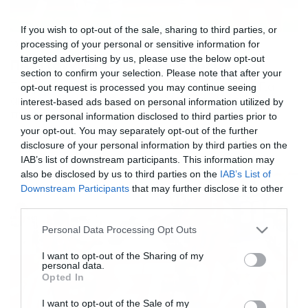
If you wish to opt-out of the sale, sharing to third parties, or
processing of your personal or sensitive information for
10/10/2014
18:03
targeted advertising by us, please use the below opt-out
ΠΑΣ Γιάννινα: Ατομικό για τρεις
section to confirm your selection. Please note that after your
Τα προβλήματα συνεχίζονται στον ΠΑΣ Γιάννινα. Για
opt-out request is processed you may continue seeing
ακόμα μια ημέρα οι Ίλιτς, Κοροβέσης και Ακόστα δεν
interest-based ads based on personal information utilized by
πήραν μέρος στην προπόνηση μαζί με τους
us or personal information disclosed to third parties prior to
υπόλοιπους, καθώς αμφότεροι αντιμετωπίζουν
your opt-out. You may separately opt-out of the further
προβλήματα τραυματισμών. Όπως είναι φυσικό
disclosure of your personal information by third parties on the
ακολούθησαν ατομικό πρόγραμμα αποκατάστασης. Το
IAB’s list of downstream participants. This information may
πρωινό πρόγραμμα της Παρασκευής (10/10)
also be disclosed by us to third parties on the
IAB’s List of
περιελάμβανε ασκήσεις δύναμης. Το απόγευμα της ίδιας
Downstream Participants
that may further disclose it to other
ημέρας οι Ηπειρώτες θα ανανεώσουν το […]
third parties.
Please note that this website/app uses one or more Google
Personal Data Processing Opt Outs
services and may gather and store information including but
not limited to your visit or usage behaviour. You may click to
I want to opt-out of the Sharing of my
personal data.
grant or deny consent to Google and its third-party tags to
Opted In
use your data for below specified purposes in below Google
consent section.
I want to opt-out of the Sale of my