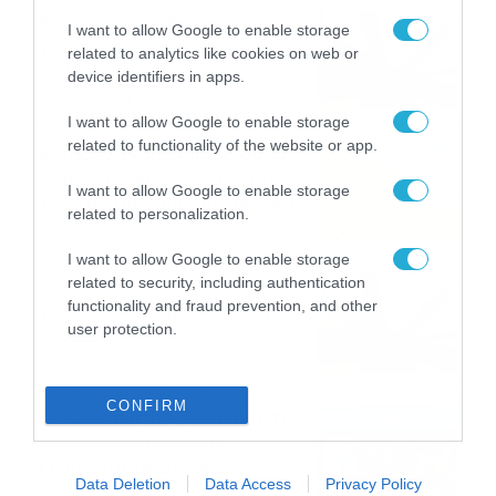
Εορτολόγιο 9-8: Ποιοι
I want to allow Google to enable storage
γιορτάζουν σήμερα; Χρόνια
related to analytics like cookies on web or
Πολλά
device identifiers in apps.
09/08/2026
10:15
I want to allow Google to enable storage
related to functionality of the website or app.
Καιρός Δεκαπενταύγουστο:
Η προοπτική εξέλιξης από
I want to allow Google to enable storage
τον Σάκη Αρναούτογλου (vid)
related to personalization.
08/08/2026
08:51
I want to allow Google to enable storage
related to security, including authentication
Εορτολόγιο 8-8: Ποιοι
functionality and fraud prevention, and other
γιορτάζουν σήμερα; Χρόνια
user protection.
Πολλά
08/08/2026
08:25
CONFIRM
Πρεμιέρα στην Ολλανδία, την
Πορτογαλία και τη Β’
Γερμανίας με πολλές
Data Deletion
Data Access
Privacy Policy
στοιχηματικές επιλογές από
07/08/2026
16:41