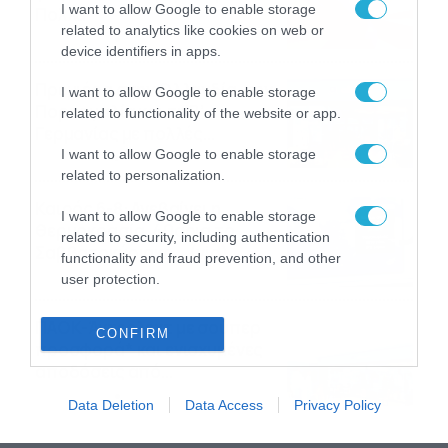
I want to allow Google to enable storage
Πολλά
related to analytics like cookies on web or
08/08/2026
08:25
device identifiers in apps.
Πρεμιέρα στην Ολλανδία, την
I want to allow Google to enable storage
Πορτογαλία και τη Β’
related to functionality of the website or app.
Γερμανίας με πολλές
στοιχηματικές επιλογές από
I want to allow Google to enable storage
07/08/2026
16:41
το ΠΑΜΕ ΣΤΟΙΧΗΜΑ
related to personalization.
Καιρός 6-8: Ανεβαίνει η
I want to allow Google to enable storage
θερμοκρασία, 40άρια το
related to security, including authentication
Σαββατοκύριακο… (vid)
functionality and fraud prevention, and other
06/08/2026
22:00
user protection.
ΠΑΟΚ-Άντερλεχτ με σούπερ
CONFIRM
προσφορά* και ενισχυμένες
αποδόσεις από
το Pamestoixima.gr
06/08/2026
14:02
Data Deletion
Data Access
Privacy Policy