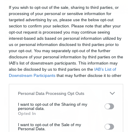
If you wish to opt-out of the sale, sharing to third parties, or
processing of your personal or sensitive information for
27/09/2019
09:42
targeted advertising by us, please use the below opt-out
section to confirm your selection. Please note that after your
Χάρης Κοπιτσής στο Game Time του
opt-out request is processed you may continue seeing
ΟΠΑΠ: «Κλειδί» για την ΑΕΚ ο Λιβάια στο
interest-based ads based on personal information utilized by
ντέρμπι με τον ΠΑΟΚ
us or personal information disclosed to third parties prior to
Χάρης Κοπιτσής στο Game Time του ΟΠΑΠ: «Κλειδί» για
your opt-out. You may separately opt-out of the further
την ΑΕΚ ο Λιβάια στο ντέρμπι με τον ΠΑΟΚ Το Game
disclosure of your personal information by third parties on the
Time, η νέα αθλητική εκπομπή που προβάλλεται κάθε
IAB’s list of downstream participants. This information may
εβδομάδα στα social media και τα πρακτορεία του
also be disclosed by us to third parties on the
IAB’s List of
ΟΠΑΠ, φιλοξένησε τον Χάρη Κοπιτσή. Ο πρώην διεθνής
Downstream Participants
that may further disclose it to other
ποδοσφαιριστής της ΑΕΚ μιλάει για τη «μάχη» του ΟΑΚΑ
third parties.
και για […]
Please note that this website/app uses one or more Google
Personal Data Processing Opt Outs
services and may gather and store information including but
not limited to your visit or usage behaviour. You may click to
I want to opt-out of the Sharing of my
personal data.
grant or deny consent to Google and its third-party tags to
Opted In
use your data for below specified purposes in below Google
consent section.
I want to opt-out of the Sale of my
Personal Data.