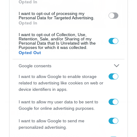
Opted In
I want to opt-out of processing my
Personal Data for Targeted Advertising.
Opted In
12/02/2015
17:05
I want to opt-out of Collection, Use,
Retention, Sale, and/or Sharing of my
Κοπίτσης: «Δεν είναι η τυχαία η δουλειά
Personal Data that Is Unrelated with the
Purposes for which it was collected.
που γίνεται στην ΑΕΚ»
Opted Out
Ο Χάρης Κοπίτσης χαρακτήρισε αναμενόμενη την
χθεσινή εμφάνιση της ΑΕΚ στο «Καραϊσκάκης» και το 1-1
Google consents
απέναντι στον Ολυμπιακό Αναλυτικά οι δηλώσεις του
I want to allow Google to enable storage
στον «NOVA ΣΠΟΡ FM»: Για αυτό που είδαμε χθες από
την ΑΕΚ: Σίγουρα για κανέναν στην ομάδα της ΑΕΚ δεν
related to advertising like cookies on web or
αποτελεί έκπληξη το χθεσινό αποτέλεσμα. Η ΑΕΚ έχει
device identifiers in apps.
βάλει τα σωστά θεμέλια και […]
I want to allow my user data to be sent to
Google for online advertising purposes.
Ροή Ειδήσεων
I want to allow Google to send me
Εορτολόγιο 8-8: Ποιοι
personalized advertising.
γιορτάζουν σήμερα; Χρόνια