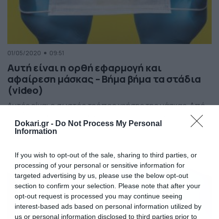
01/05/2020
09:51
Αυτή είναι η ορθή εφαρμογή και
αφαίρεση μάσκας – Βήμα βήμα τα στάδια
(video)
Αυτός είναι ο σωστός τρόπος χρήσης της μάσκας. Από
την Δευτέρα (4/5) η μάσκα είναι υποχρεωτική για τους
Dokari.gr -
Do Not Process My Personal
πολίτες, ειδικά στις μετακινήσεις με τα Μέσα
Information
Μεταφοράς, αλλά και σε πολλές συναλλαγές και
καταστήματα. Έτσι, πρέπει ο πληθυσμός να μάθει την
σωστή και ορθή εφαρμογή της μάσκας, όπως και τον
If you wish to opt-out of the sale, sharing to third parties, or
σωστό τρόπο αφαίρεσης. Ο Ελληνικός Ερυθρός […]
processing of your personal or sensitive information for
targeted advertising by us, please use the below opt-out
section to confirm your selection. Please note that after your
opt-out request is processed you may continue seeing
interest-based ads based on personal information utilized by
us or personal information disclosed to third parties prior to