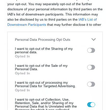
your opt-out. You may separately opt-out of the further
disclosure of your personal information by third parties on the
IAB’s list of downstream participants. This information may
also be disclosed by us to third parties on the
IAB’s List of
Downstream Participants
that may further disclose it to other
third parties.
30/04/2020
19:40
Please note that this website/app uses one or more Google
Personal Data Processing Opt Outs
services and may gather and store information including but
Τόσο κοστίζουν οι μάσκες μιας χρήσης
not limited to your visit or usage behaviour. You may click to
I want to opt-out of the Sharing of my
(video)
personal data.
grant or deny consent to Google and its third-party tags to
Opted In
Η τιμή της μάσκας εξαρτάται από την ζήτηση που
use your data for below specified purposes in below Google
υπάρχει στην αγορά. Απαραίτητη προϋπόθεση για την
consent section.
I want to opt-out of the Sale of my
κυκλοφορία των πολιτών από την Δευτέρα (4/5)
Personal Data.
αποτελεί η χρήση της προστατευτικής μάσκας, ως ένα
Opted In
μέτρο για την αντιμετώπιση νέας έξαρσης του
κορονοϊού, όπως έγινε γνωστό από την Κυβέρνηση.
I want to opt-out of processing my
Personal Data for Targeted Advertising.
Όπως είναι εύκολα αντιληπτό, οι περισσότεροι πολίτες
Opted In
σπεύδουν να προμηθευτούν […]
I want to opt-out of Collection, Use,
Retention, Sale, and/or Sharing of my
Personal Data that Is Unrelated with the
Purposes for which it was collected.