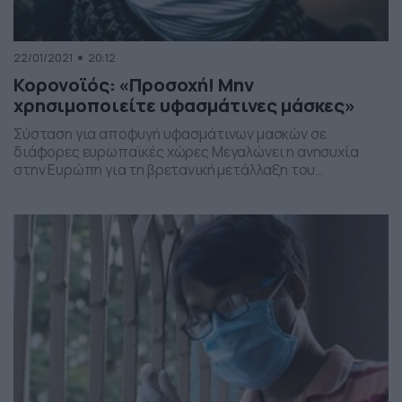
22/01/2021
20:12
Κορονοϊός: «Προσοχή! Μην
χρησιμοποιείτε υφασμάτινες μάσκες»
Σύσταση για αποφυγή υφασμάτινων μασκών σε
διάφορες ευρωπαϊκές χώρες Μεγαλώνει η ανησυχία
στην Ευρώπη για τη βρετανική μετάλλαξη του
κορονοϊού και αρκετές κυβερνήσεις όπως της
Γερμανίας και της Γαλλίας, ενισχύουν τα περιοριστικά
μέτρα. Ειδικότερα, ο Γάλλος υπουργός Υγείας
συνέστησε στον πληθυσμό να μην χρησιμοποιεί
υφασμάτινες μάσκες, ειδικά εκείνες που φτιάχνουν
πολλοί στο σπίτι και να […]