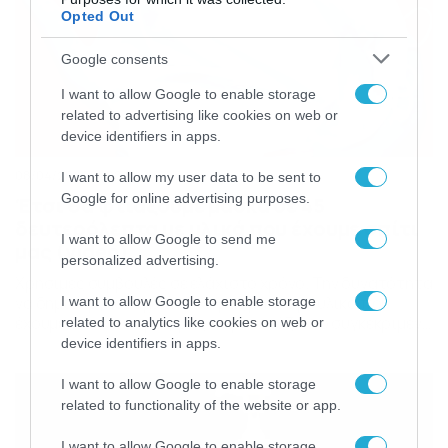
Opted Out
Google consents
I want to allow Google to enable storage
related to advertising like cookies on web or
device identifiers in apps.
08/04/2020
08:09
I want to allow my user data to be sent to
Google for online advertising purposes.
Έτσι θα φτιάξουμε μάσκα σε 45
δευτερόλεπτα με υλικά που έχουμε σπίτι
I want to allow Google to send me
μας (video)
personalized advertising.
Χρήσιμες συμβουλές σε ελάχιστο χρόνο. Την δυνατότητα
να δημιουργήσουμε τη δική μας μάσκα με υλικά που
I want to allow Google to enable storage
έχουμε στο σπίτι μας, μας παρουσιάζει το συγκεκριμένο
related to analytics like cookies on web or
βίντεο. Ένα παλιό κασκόλ ή μία παλιά μπλούζα και
device identifiers in apps.
γενικά παλιά ρούχα μπορούν να αποτελέσουν το πρώτο
υλικό και με δύο λαστιχάκια έχουμε ότι χρειαζόμαστε
I want to allow Google to enable storage
για την μάσκα. Η παρουσίαση γίνεται […]
related to functionality of the website or app.
I want to allow Google to enable storage