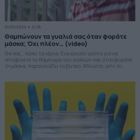
01/05/2020
21:38
Θαμπώνουν τα γυαλιά σας όταν φοράτε
μάσκα; Όχι πλέον… (video)
Θα σας… λύσει τα χέρια. Ένα εύκολο τρόπο για να
αποφύγετε το θάμπωμα των γυαλιών σας όταν φοράτε
τη μάσκα, παρουσιάζει το βίντεο. Άλλωστε, από τη
Δευτέρα (4/5) οι μάσκες… εισβάλλουν δυναμικά στην
καθημερινότητά μας, όταν θα χρειαστεί να βγούμε από
το σπίτι και να ολοκληρώσουμε κάποια δουλειά. Στο
συγκεκριμένο βίντεο παρουσιάζεται ένα εύκολο τρικ, […]