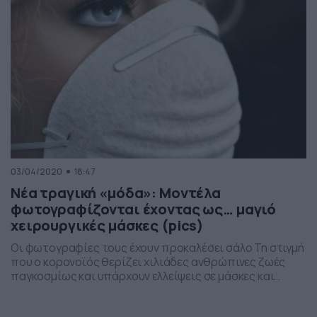
03/04/2020
18:47
Νέα τραγική «μόδα»: Μοντέλα
φωτογραφίζονται έχοντας ως… μαγιό
χειρουργικές μάσκες (pics)
Οι φωτογραφίες τους έχουν προκαλέσει σάλο Τη στιγμή
που ο κορονοϊός θερίζει χιλιάδες ανθρώπινες ζωές
παγκοσμίως και υπάρχουν ελλείψεις σε μάσκες και
αντισηπτικά, κάποιες φαίνεται πως κοιτάνε τα like.
Ιατρικό προσωπικό και πολίτες, δεν μπορούν να βρουν