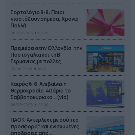
Εορτολόγιο 8-8: Ποιοι
γιορτάζουν σήμερα; Χρόνια
Πολλά
08/08/2026
08:25
Πρεμιέρα στην Ολλανδία, την
Πορτογαλία και τη Β’
Γερμανίας με πολλές
στοιχηματικές επιλογές από
07/08/2026
16:41
το ΠΑΜΕ ΣΤΟΙΧΗΜΑ
Καιρός 6-8: Ανεβαίνει η
θερμοκρασία, 40άρια το
Σαββατοκύριακο… (vid)
06/08/2026
22:00
ΠΑΟΚ-Άντερλεχτ με σούπερ
προσφορά* και ενισχυμένες
αποδόσεις από