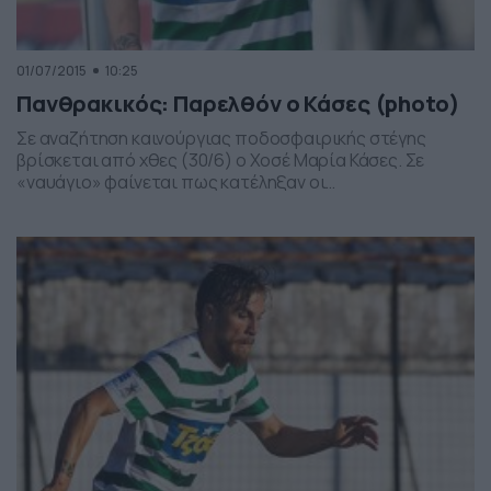
01/07/2015
10:25
Πανθρακικός: Παρελθόν ο Κάσες (photo)
Σε αναζήτηση καινούργιας ποδοσφαιρικής στέγης
βρίσκεται από χθες (30/6) ο Χοσέ Μαρία Κάσες. Σε
«ναυάγιο» φαίνεται πως κατέληξαν οι
διαπραγματεύσεις του Πανθρακικού με τον 29χρονο
ποδοσφαιριστή, ο οποίος μετά από δύο χρόνια
παρουσίας στην Κομοτηνή αποχωρεί από το σύλλογο.
Μάλιστα, την αποχώρησή του από τους «πράσινους»
ανακοίνωσε ο ίδιος ο παίκτης μέσω της προσωπικής
του […]