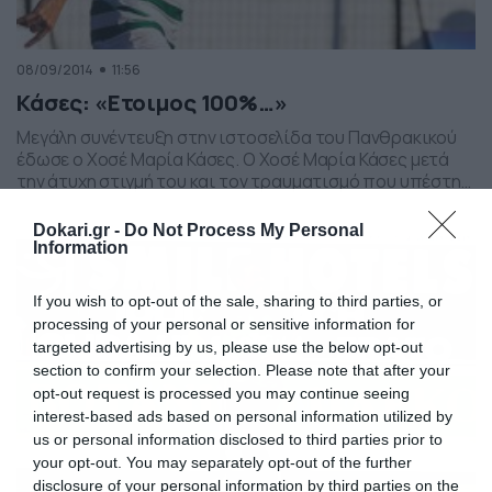
08/09/2014
11:56
Κάσες: «Ετοιμος 100%…»
Μεγάλη συνέντευξη στην ιστοσελίδα του Πανθρακικού
έδωσε ο Χοσέ Μαρία Κάσες. Ο Χοσέ Μαρία Κάσες μετά
την άτυχη στιγμή του και τον τραυματισμό που υπέστη
τον Ιανουάριο μιλάει για μια εντελώς διαφορετική αρχή
που πραγματοποιεί με τον Πανθρακικό, τους φετινούς
Dokari.gr -
Do Not Process My Personal
στόχους της ομάδας, τους δικούς του αλλά και για την
Information
Εθνική ομάδα. Πως νιώθεις μετά […]
If you wish to opt-out of the sale, sharing to third parties, or
processing of your personal or sensitive information for
targeted advertising by us, please use the below opt-out
section to confirm your selection. Please note that after your
opt-out request is processed you may continue seeing
interest-based ads based on personal information utilized by
us or personal information disclosed to third parties prior to
your opt-out. You may separately opt-out of the further
disclosure of your personal information by third parties on the