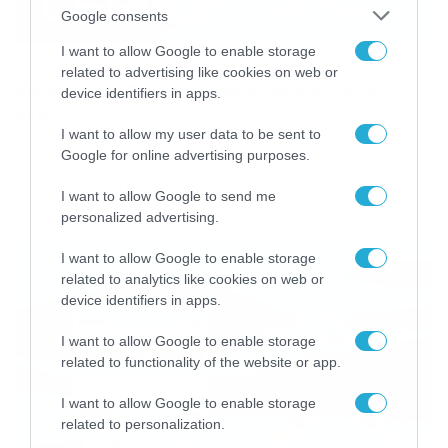
Google consents
I want to allow Google to enable storage
15/01/2014
14:37
related to advertising like cookies on web or
Κάσες ο MVP, ο Μανούσος το καλύτερο
device identifiers in apps.
γκολ
I want to allow my user data to be sent to
Στον Χοσέ Μαρία Κάσες του Πανθρακικού και στον
Google for online advertising purposes.
Γιώργο Μανούσο της ΑΕΛ Καλλονής πήγαν τα βραβεία
του πολυτιμότερου παίκτη και του καλύτερου γκολ της
I want to allow Google to send me
19ης αγωνιστικής της Super League αντίστοιχα. Ο Κάσες
personalized advertising.
πήρε το βραβείο του MVP λόγω της πολύ καλής του
εμφάνισης κόντρα στην Ξάνθη και ο παίκτης της
I want to allow Google to enable storage
ομάδας της Λέσβου αυτό του […]
related to analytics like cookies on web or
device identifiers in apps.
I want to allow Google to enable storage
related to functionality of the website or app.
I want to allow Google to enable storage
related to personalization.