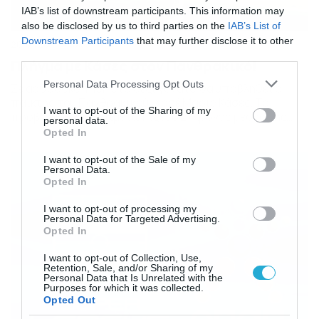
IAB’s list of downstream participants. This information may
also be disclosed by us to third parties on the
IAB’s List of
Downstream Participants
that may further disclose it to other
20/01/2014
18:33
third parties.
Πλήγμα με Κάσες στον Πανθρακικό!
Please note that this website/app uses one or more Google
Personal Data Processing Opt Outs
Σε αρθροσκόπηση στο δεξί γόνατο θα υποβληθεί ο
services and may gather and store information including but
παίκτης του Πανθρακικού, Χοσέ Μαρία Κάσες. Το
not limited to your visit or usage behaviour. You may click to
I want to opt-out of the Sharing of my
πρόβλημα που αντιμετωπίζει ο 27χρονος μέσος της
personal data.
grant or deny consent to Google and its third-party tags to
ομάδας της Κομοτηνής θα τον αναγκάσει να υποβληθεί
Opted In
use your data for below specified purposes in below Google
σε επέμβαση στην Ισπανία. Έτσι, θα απουσιάσει από
consent section.
την αγωνιστική δράση τις επόμενες εβδομάδες, με τον
I want to opt-out of the Sale of my
Personal Data.
ακριβή χρόνο να γίνεται γνωστός μετά την
Opted In
πραγματοποίηση της […]
I want to opt-out of processing my
Personal Data for Targeted Advertising.
Opted In
I want to opt-out of Collection, Use,
Retention, Sale, and/or Sharing of my
Personal Data that Is Unrelated with the
Purposes for which it was collected.
Opted Out