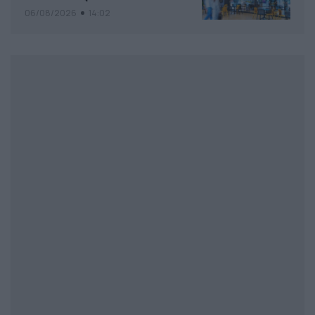
το Pamestoixima.gr
06/08/2026
14:02