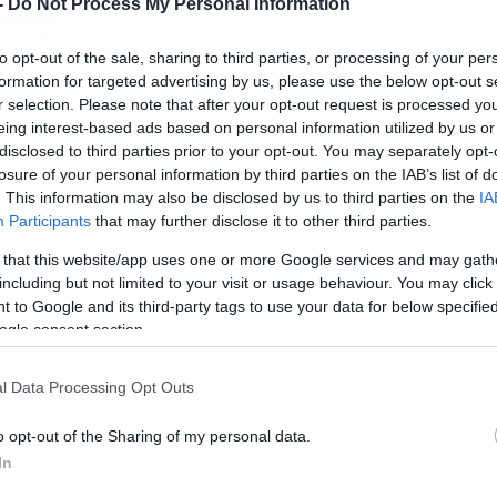
-
Do Not Process My Personal Information
ΛΟΣ
to opt-out of the sale, sharing to third parties, or processing of your per
formation for targeted advertising by us, please use the below opt-out s
r selection. Please note that after your opt-out request is processed y
eing interest-based ads based on personal information utilized by us or
disclosed to third parties prior to your opt-out. You may separately opt-
/07/2015
11:51
losure of your personal information by third parties on the IAB’s list of
ανελλόπουλος: «Είναι στο χέρι μας 
. This information may also be disclosed by us to third parties on the
IA
Participants
that may further disclose it to other third parties.
νοδος»
 that this website/app uses one or more Google services and may gath
Χρήστος Κανελλόπουλος θα φοράει και επίσημα τη φανέλα τ
including but not limited to your visit or usage behaviour. You may click 
κης Βόλου, με τον έμπειρο στράικερ να δεσμεύεται για άνοδο
 to Google and its third-party tags to use your data for below specifi
η Football League. Ο ταλαντούχος φορ επεσήμανε πως η
ogle consent section.
άδα έχει ανέβει τόσο σε οργανωτικό όσο και σε λειτουργικό
ίπεδο, σε σχέση με την προηγούμενη χρονιά. Αναλυτικά οι
λώσεις του στη mikriliga.com: «Όλα έγιναν πολύ […]
l Data Processing Opt Outs
o opt-out of the Sharing of my personal data.
In
/01/2015
11:11