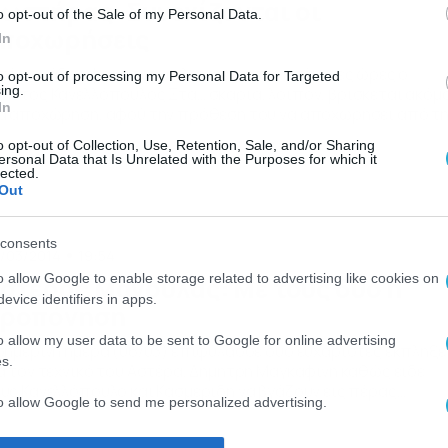
ωστήρας: Συνεχίζονται οι
o opt-out of the Sale of my Personal Data.
ποχωρήσεις
In
τός ομάδας φαίνεται να βρίσκεται τις επόμενες ώρες ο
to opt-out of processing my Personal Data for Targeted
ing.
ήστος Κανελλόπουλος Στα… σκαριά, λοιπόν, βρίσκεται ακόμ
In
α αποχώρηση, αφού την πρόθεση του να αποχωρήσει από τ
άδα του Ταύρου έχει εκδηλώσει και ο Χρήστος Κανελλόπουλο
o opt-out of Collection, Use, Retention, Sale, and/or Sharing
29χρονος επιθετικός σήμερα θα έχει συνάντηση με τους
ersonal Data that Is Unrelated with the Purposes for which it
οικούντες για να λύσει το συμβόλαιο του, ενώ δεν αποκλείετ
lected.
Out
ν […]
consents
/03/2014
19:54
o allow Google to enable storage related to advertising like cookies on
στέρας Μαγούλας: Με τους δυο η
evice identifiers in apps.
ροπόνηση
o allow my user data to be sent to Google for online advertising
σημερινή ημέρα (06/03) επιφύλασσε δυο ευχάριστες εκπλήξε
s.
α τον τεχνικό του Αστέρα, Δημήτρη Μαγκαφίνη καθώς είδε
υς Κανελλόπουλο και Κασμερίδη να βγάζουν εις πέρας
to allow Google to send me personalized advertising.
όκληρο το μέρος της προπόνησης. Χωρίς προβλήματα
εξάγεται πλέον η προετοιμασία της ομάδας της Δυτικής