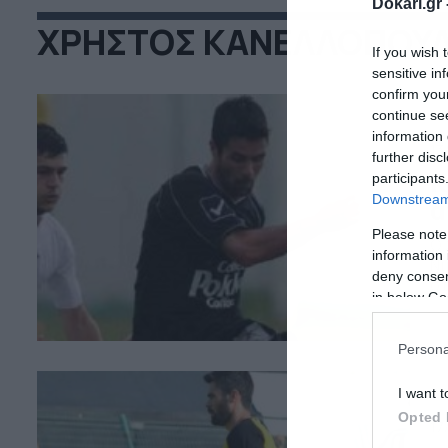
Dokari.gr 
ΧΡΗΣΤΟΣ ΚΑΝΕΛΛΟΠΟΥ
If you wish 
sensitive in
confirm you
continue se
information 
13
further disc
Κ
participants
Downstream 
ά
Please note
Ο 
information 
Νί
deny consent
στ
in below Go
ομ
επ
δη
Persona
I want t
Opted 
17