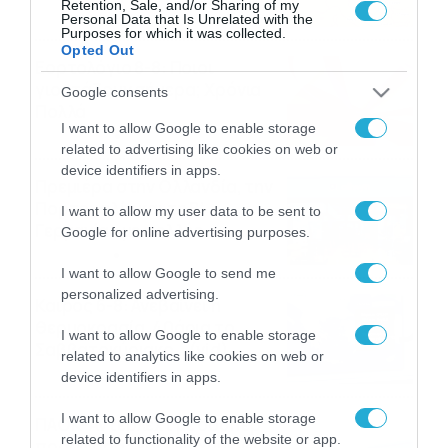
Retention, Sale, and/or Sharing of my
08/08/2026
08:51
Personal Data that Is Unrelated with the
Purposes for which it was collected.
Opted Out
Εορτολόγιο 8-8: Ποιοι
γιορτάζουν σήμερα; Χρόνια
Google consents
Πολλά
I want to allow Google to enable storage
08/08/2026
08:25
related to advertising like cookies on web or
device identifiers in apps.
Πρεμιέρα στην Ολλανδία, την
Πορτογαλία και τη Β’
I want to allow my user data to be sent to
Γερμανίας με πολλές
Google for online advertising purposes.
στοιχηματικές επιλογές από
07/08/2026
16:41
το ΠΑΜΕ ΣΤΟΙΧΗΜΑ
I want to allow Google to send me
personalized advertising.
Καιρός 6-8: Ανεβαίνει η
θερμοκρασία, 40άρια το
I want to allow Google to enable storage
Σαββατοκύριακο… (vid)
related to analytics like cookies on web or
06/08/2026
22:00
device identifiers in apps.
I want to allow Google to enable storage
ΠΑΟΚ-Άντερλεχτ με σούπερ
related to functionality of the website or app.
προσφορά* και ενισχυμένες