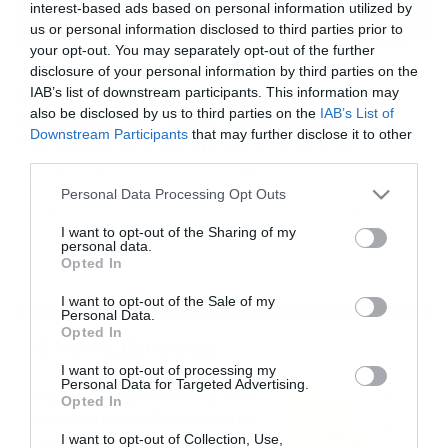
interest-based ads based on personal information utilized by
us or personal information disclosed to third parties prior to
your opt-out. You may separately opt-out of the further
06/09/2021
10:53
disclosure of your personal information by third parties on the
Χρήστος Στυλιανίδης: Ανακοινώθηκε ο
IAB’s list of downstream participants. This information may
υπουργός Πολιτικής Προστασίας –
also be disclosed by us to third parties on the
IAB’s List of
Downstream Participants
that may further disclose it to other
Υφυπουργός ο Ευάγγελος Τουρνάς
third parties.
Χρήστος Στυλιανίδης, ο νέος υπουργός Κλιματικής
Κρίσης και Πολιτικής Προστασίας. Ευάγγελος Τουρνάς ο
Please note that this website/app uses one or more Google
Personal Data Processing Opt Outs
υφυπουργός του. Ο Γιάννης Οικονόμου, κατά τη
services and may gather and store information including but
διάρκεια της ενημέρωσης των πολιτικών συντακτών,
not limited to your visit or usage behaviour. You may click to
I want to opt-out of the Sharing of my
personal data.
ανακοίνωσε το όνομα του νέου υπουργού Κλιματικής
grant or deny consent to Google and its third-party tags to
Opted In
Κρίσης και Πολιτικής Προστασίας και του υφυπουργού
use your data for below specified purposes in below Google
του. Όπως σας είχε ενημερώσει το Newsbomb.gr από
consent section.
I want to opt-out of the Sale of my
την Κυριακή, ο υπουργός Πολιτικής Προστασίας είναι […]
Personal Data.
Opted In
Ροή Ειδήσεων
I want to opt-out of processing my
Personal Data for Targeted Advertising.
Καιρός Δεκαπενταύγουστο:
Opted In
Η προοπτική εξέλιξης από
τον Σάκη Αρναούτογλου (vid)
I want to opt-out of Collection, Use,