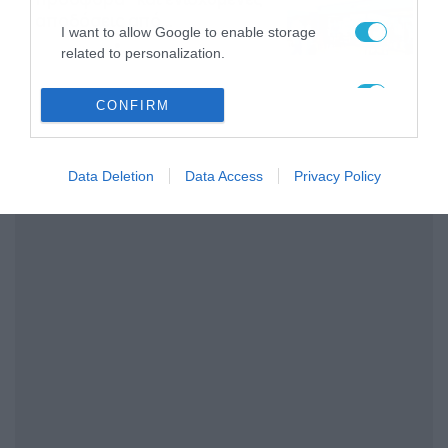
αποδόσεις από
I want to allow Google to enable storage
το Pamestoixima.gr
06/08/2026
14:02
related to personalization.
I want to allow Google to enable storage
CONFIRM
related to security, including authentication
functionality and fraud prevention, and other
user protection.
Data Deletion
Data Access
Privacy Policy