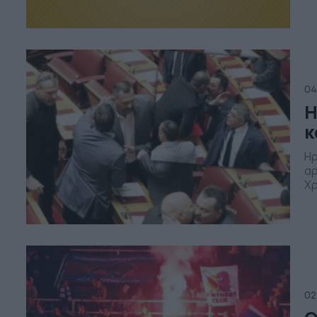
04
Η
κ
Ηρ
αρ
Χρ
στ
εθ
σε
Δη
02