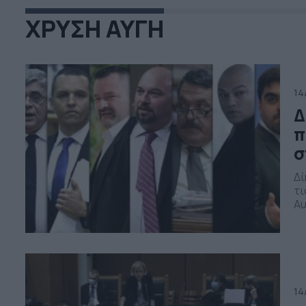
ΧΡΥΣΗ ΑΥΓΗ
14
Δ
π
σ
Δί
τι
Αυ
«δ
δι
οπ
πρ
14