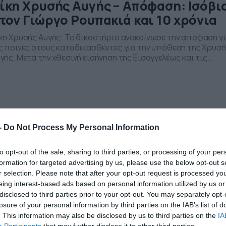
ίκη Χρυσής Αυγής – Απόφαση: Ισόβι
τον Γιώργο Ρουπακιά και 10 χρόνια
κη Χρυσής Αυγής: Το δικαστήριο ανακοίνωσε την απόφαση γ
ς ποινές στους καταδικασθέντες για την υπόθεση της Χρυσ
γής. Μετά την χθεσινή εισήγηση της Εισαγγελέως και τις
ορεύσεις των συνηγόρων υπεράσπισης το δικαστήριο έκανε
άσκεψη και αξιολόγησε κάθε πρόσωπο και ανακοινώνει ποια
ναι η τιμωρία που κρίνει ότι πρέπει να επιβληθεί για τα
κλήματα που καταλογίζονται […]
/10/2020
10:58
-
Do Not Process My Personal Information
στορική απόφαση: Εγκληματική
ργάνωση η Χρυσή Αυγή – Ένοχοι
to opt-out of the sale, sharing to third parties, or processing of your per
ιχαλολιάκος, Κασιδιάρης και άλλοι
formation for targeted advertising by us, please use the below opt-out s
r selection. Please note that after your opt-out request is processed y
οχοι για διεύθυνση και ένταξη σε εγκληματική οργάνωση
eing interest-based ads based on personal information utilized by us or
ίθηκαν πολιτικά στελέχη της Χρυσής Αυγής. Συγκεκριμένα τα
disclosed to third parties prior to your opt-out. You may separately opt-
λιτικά στελέχη της Χρυσής Αυγής, κρίθηκαν όλα ένοχα για
losure of your personal information by third parties on the IAB’s list of
ταξη σε εγκληματική οργάνωση. Μιχαλολιάκος, Κασιδιάρης,
. This information may also be disclosed by us to third parties on the
IA
γός, Παππάς, όμως, ένοχοι για διεύθυνση εγκληματικής