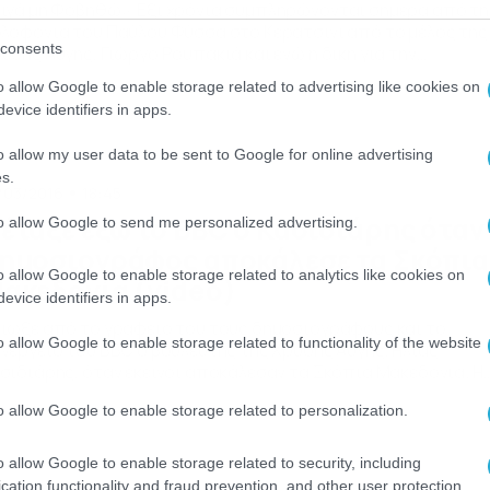
ιγά μη Φοβηθώ» Έξι χρόνια συμπληρώνονται σήμερα από τη
λοφονία του Παύλου Φύσσα στο Κερατσίνι από το μέλος της
consents
υσής Αυγής, Γιώργο Ρουπακιά και ενώ η δίκη για την
κληματική δράση της οργάνωσης βρίσκεται σε ένα κομβικό
o allow Google to enable storage related to advertising like cookies on
μείο. Μεγάλη συναυλία διοργανώθηκε χθες στα Λιπάσματα
evice identifiers in apps.
απετσώνας και σήμερα έχουν προγραμματιστεί
τιφασιστικές πορείες σε πολλές πόλεις της […]
o allow my user data to be sent to Google for online advertising
s.
/03/2016
18:45
έταξε έξω το BBC ο Κασιδιάρης όταν
to allow Google to send me personalized advertising.
ημοσιογράφος αποκάλεσε τα Σκόπια
o allow Google to enable storage related to analytics like cookies on
ακεδονία (video)
evice identifiers in apps.
ιωξε από το γραφείο του τους δημοσιογράφους και το
o allow Google to enable storage related to functionality of the website
νεργέίο του BBC ο βουλευτής της Χρυσής Αυγής, Ηλίας
σιδιάρης, όταν εκείνοι αποκάλεσαν τα Σκόπια Μακεδονία. Η
υσή Αυγή έδωσε στη δημοσιότητα και το σχετικό βίντεο, ενώ
o allow Google to enable storage related to personalization.
έδωσε ανακοίνωση στην οποία αναφέρει τα εξής: “Η Χρυσή
γή πέταξε έξω τους ανθέλληνες του BBC, όταν αποκάλεσαν 
]
o allow Google to enable storage related to security, including
cation functionality and fraud prevention, and other user protection.