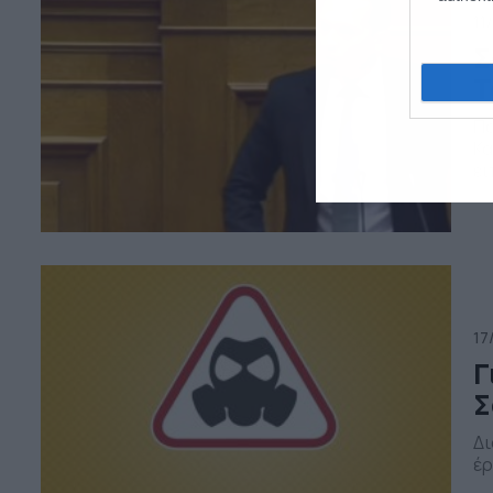
11
Σ
Τ
Πα
Κα
εί
17
Γ
Σ
Δι
έρ