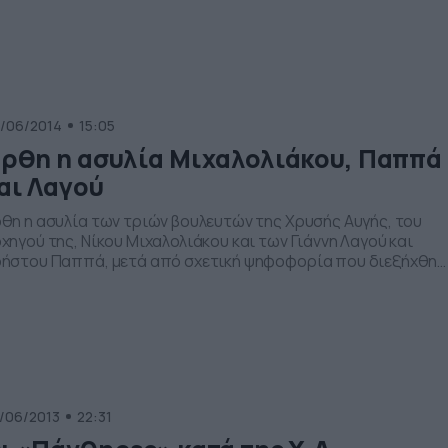
/06/2014
15:05
ρθη η ασυλία Μιχαλολιάκου, Παππά
αι Λαγού
θη η ασυλία των τριών βουλευτών της Χρυσής Αυγής, του
χηγού της, Νίκου Μιχαλολιάκου και των Γιάννη Λαγού και
ήστου Παππά, μετά από σχετική ψηφοφορία που διεξήχθη
η Βουλή. Ο πρόεδρος της Χρυσής Αυγής δήλωση αμετανόητο
νικιστής και Χρυσαυγίτης, ενώ ο Χρήστος Παππάς προχώρη
 καταγγελίες για προσπάθειες που έκαναν στελέχη της Νέας
μοκρατίας να […]
/06/2013
22:31