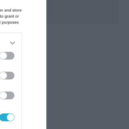
er and store
to grant or
ed purposes
α
ύς
ες