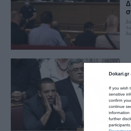
Δ
σ
Δί
τι
Αυ
αγ
δι
εί
εγ
07
Dokari.gr 
Ι
ο
If you wish 
Μ
sensitive in
confirm you
Έν
continue se
κρ
information 
πο
further disc
έν
participants
Λα