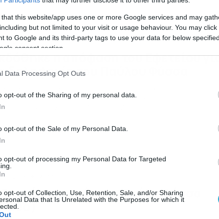
Participants
that may further disclose it to other third parties.
γάνωσης. Διαβάστε περισσότερα στο Newsbomb.gr
 that this website/app uses one or more Google services and may gath
including but not limited to your visit or usage behaviour. You may click 
 to Google and its third-party tags to use your data for below specifi
/10/2020
10:39
ogle consent section.
κδόθηκε η απόφαση του Εφετείου γι
η δολοφονία του Παύλου Φύσσα
l Data Processing Opt Outs
δόθηκε η απόφαση για τη δολοφονία του Παύλου Φύσσα στη
o opt-out of the Sharing of my personal data.
κη της Χρυσής Αυγής. Συγκεκριμένα, η πρόεδρος του Τριμελο
ετείου Κακουργημάτων Αθηνών, Μαρία Λεπενιώτη,
In
ακοίνωσε λίγο πριν τις 11:30 το πρωί την απόφαση, για την
μβικής σημασίας κατηγορία της εγκληματικής οργάνωσης.
o opt-out of the Sale of my Personal Data.
οχος ο Γιώργος Ρουπακιάς για την δολοφονία Φύσσα για όλ
In
ς κατηγορίες που του […]
to opt-out of processing my Personal Data for Targeted
ing.
In
/09/2019
14:33
ξι χρόνια χωρίς τον Παύλο Φύσσα
o opt-out of Collection, Use, Retention, Sale, and/or Sharing
ersonal Data that Is Unrelated with the Purposes for which it
video)
lected.
Out