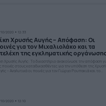
/10/2020
12:33
ίκη Χρυσής Αυγής – Απόφαση: Οι
οινές για τον Μιχαλιολάκο και τα
τελέχη της εγκληματικής οργάνωση
κη Χρυσής Αυγής: Το δικαστήριο ανακοίνωσε την απόφαση γ
ς ποινές στους καταδικασθέντες για την υπόθεση της Χρυσ
γής – Αναλυτικά οι ποινές για τον Γιώργο Ρουπακιά και το
ιευθυντήριο» της εγκληματικής οργάνωσης 13 χρόνια στη
ευθυντική ομάδα της Χρυσής Αυγής επέβαλε το δικαστήριο, 
οίο ξεκίνησε την συνεδρίαση μία ώρα μετά την
ογραμματισμένη ώρα έναρξης. […]
/10/2020
12:10