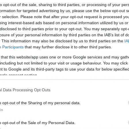
to opt-out of the sale, sharing to third parties, or processing of your per
formation for targeted advertising by us, please use the below opt-out s
r selection. Please note that after your opt-out request is processed y
eing interest-based ads based on personal information utilized by us or
disclosed to third parties prior to your opt-out. You may separately opt-
losure of your personal information by third parties on the IAB’s list of
. This information may also be disclosed by us to third parties on the
IA
/04/2018
14:57
Participants
that may further disclose it to other third parties.
οιτήτρια πήρε το πτυχίο και έγινε
 that this website/app uses one or more Google services and may gath
iral με την αντιμετώπιση που είχε
including but not limited to your visit or usage behaviour. You may click 
 to Google and its third-party tags to use your data for below specifi
τρόπος που πήρε το πτυχίο και έφυγε από την σκηνή
ogle consent section.
οκάλεσε το χειροκρότημα όσων την είδαν και τη θαύμασαν γ
 θάρρος της και το τουπέ της Γιατί ότι κάνεις κάντο με
μπεραμέντο και αυτοπεποίθηση.
l Data Processing Opt Outs
o opt-out of the Sharing of my personal data.
In
/04/2018
16:05
o opt-out of the Sale of my Personal Data.
αιδί παγιδεύτηκε κάτω από διάδρομ