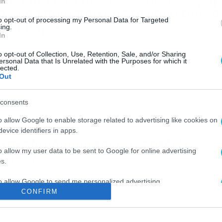
In
ην ώρα που έπαιζε με τη μαμά του να
to opt-out of processing my Personal Data for Targeted
ίναι μπροστά
ing.
In
 αγοράκι παρασύρθηκε κάτω από το διάδρομο με τη μαμά τ
 μην τον δει αμέσως και να ταλαιπωρηθεί αποκτώντας κάπο
o opt-out of Collection, Use, Retention, Sale, and/or Sharing
ersonal Data that Is Unrelated with the Purposes for which it
υπήματα. Η δημοσίευση του περιστατικού θα αποτρέψει άλ
lected.
ιδιά από το να κάνουν αυτό
Out
consents
o allow Google to enable storage related to advertising like cookies on
/01/2018
17:51
evice identifiers in apps.
κανε διάδρομο και έγινε ρεζίλι
o allow my user data to be sent to Google for online advertising
video)
s.
ν τύχει σε κανένα αυτό το ρούχο όταν κάνει γυμναστική
to allow Google to send me personalized advertising.
ραγε τα ρούχα του όχι με το τρόπο που πρέπει και την
CONFIRM
άτησε
o allow Google to enable storage related to analytics like cookies on
evice identifiers in apps.