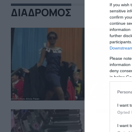
If you wish 
ΔΙΑΔΡΟΜΟΣ
sensitive in
confirm you
continue se
information 
further disc
participants
19
Downstream 
Φ
Please note
v
information 
deny consent
Ο 
in below Go
πρ
το
τα
Persona
I want t
Opted 
09
I want t
Π