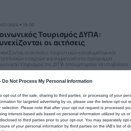
χρι τότε, ο παρουσιαστής θέλει να χαλαρώσει […]
/07/2024
19:00
οινωνικός Τουρισμός ΔΥΠΑ:
υνεχίζονται οι αιτήσεις
νεχίζονται οι αιτήσεις τουριστικών καταλυμάτων και
τοπλοϊκών εταιριών για συμμετοχή στο πρόγραμμα
ινωνικού τουρισμού της ΔΥΠΑ όπου μπορούν να υποβάλουν
ν αίτησή τους μέσω gov.gr στη διεύθυνση τα τουριστικά
ταλύματα και οι ακτοπλοϊκές εταιρίες για να συμμετάσχουν
-
Do Not Process My Personal Information
ο νέο και ενισχυμένο πρόγραμμα. Συγκεκριμένα η διαδρομή
ναι: Αρχική – Εργασία και ασφάλιση – Αποζημιώσεις και
ροχές […]
to opt-out of the sale, sharing to third parties, or processing of your per
formation for targeted advertising by us, please use the below opt-out s
/06/2024
14:27
r selection. Please note that after your opt-out request is processed y
αρία Αντωνά-Γιώργος Λιάγκας: Οι
eing interest-based ads based on personal information utilized by us or
disclosed to third parties prior to your opt-out. You may separately opt-
ύο τους για διήμερο στον Πόρο
losure of your personal information by third parties on the IAB’s list of