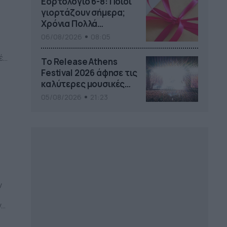
Εορτολόγιο 6-8: Ποιοι
γιορτάζουν σήμερα;
Χρόνια Πολλά…
06/08/2026
08:05
ές
Το Release Athens
κε
Festival 2026 άφησε τις
καλύτερες μουσικές
αναμνήσεις
05/08/2026
21:23
ν
ν
ό
.