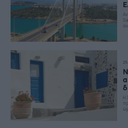
Ε
Αν
Sa
άν
τό
πρ
Εύ
25
Ν
α
δ
Η 
πρ
ώρ
Πέ
φά
Υπ