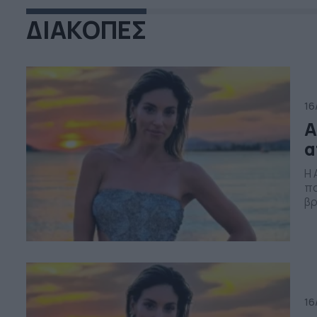
ΔΙΑΚΟΠΕΣ
16
Α
α
Η 
πα
βρ
απ
(1
φω
16