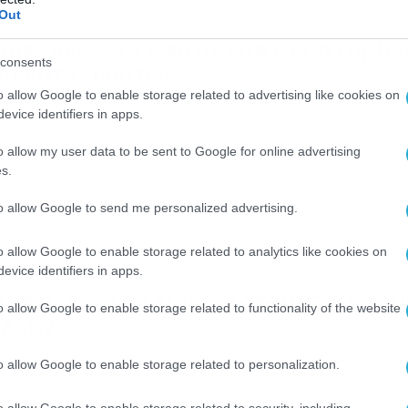
Out
/06/2023
10:45
ιακοπές: Στα ύψη οι τιμές εισιτηρίω
consents
αι καταλυμάτων
o allow Google to enable storage related to advertising like cookies on
σκολες θα είναι φέτος οι διακοπές για τους περισσότερους
evice identifiers in apps.
θώς τόσο τα έξοδα διαμονής όσο και εκείνα της μετακίνησης
ρίως με το πλοίο, έχουν εκτοξευτεί. Τα ακτοπλοϊκά εισιτήρι
o allow my user data to be sent to Google for online advertising
ιάζουν απλησίαστα και παρουσιάζουν αύξηση τουλάχιστον
s.
% σε σχέση με πέρυσι. «Φωτιά» στα ναύλα Το εισιτήριο για
ρο στην οικονομική θέση του ημισυμβατικού πλοίου, κοστίζ
to allow Google to send me personalized advertising.
,50€. Στο […]
o allow Google to enable storage related to analytics like cookies on
/06/2023
09:45
evice identifiers in apps.
ύσκολες οι φετινές διακοπές για του
o allow Google to enable storage related to functionality of the website
λληνες
πλειοψηφία του κοινού επιλέγει τις εξοχικές κατοικίες, είτε
o allow Google to enable storage related to personalization.
λοξενία (26%), είτε διαμονή (22%). Το 20% επιλέγει διαμονή
 ενοικιαζόμενα δωμάτια και μόνο το 9% διαμονή σε
o allow Google to enable storage related to security, including