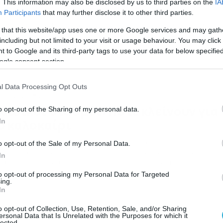
. This information may also be disclosed by us to third parties on the
IA
 δημοσιεύσεις που ανέβασαν στο instagram η Μαρία Αντωνά
Participants
that may further disclose it to other third parties.
ι ο Γιώργος Λιάγκας προδίδουν το διήμερο που πέρασαν μα
ον Πόρο. Η εκπομπή Happy Day μας έδειξε τις φωτογραφίες
 that this website/app uses one or more Google services and may gath
γκεκριμένα η Μαρία Αντωνά ανήρτησε τη φωτογραφία από τ
including but not limited to your visit or usage behaviour. You may click 
ραλία και από το ξενοδοχείο στο οποίο διέμενε, το οποίο
 to Google and its third-party tags to use your data for below specifi
ήκει στον επιχειρηματία Σπύρο Λάζαρη, τον σύζυγο […]
ogle consent section.
l Data Processing Opt Outs
/05/2024
21:00
αιδικοί σταθμόι: Πότε κλείνουν για
o opt-out of the Sharing of my personal data.
ο καλοκαίρι
In
 καλοκαίρι πλησιάζει και οι γονείς θέλουν να γνωρίζουν πότ
o opt-out of the Sale of my Personal Data.
 κλείσουν για καλοκαίρι οι βρεφονηπιακοί και παιδικοί
In
αθμοί. Όπως κάθε χρόνο οι δημόσιοι παιδικοί σταθμοί
είνουν στις 31 Ιουλίου και μέχρι εκείνο το διάστημα
to opt-out of processing my Personal Data for Targeted
ιτουργούν 5 ημέρες την εβδομάδα από Δευτέρα έως
ing.
In
ρασκευή από τις 7.00π.μ. έως 4.00μ.μ. Επίσης, οι σταθμοί
ακόπτουν την εργασία […]
o opt-out of Collection, Use, Retention, Sale, and/or Sharing
ersonal Data that Is Unrelated with the Purposes for which it
lected.