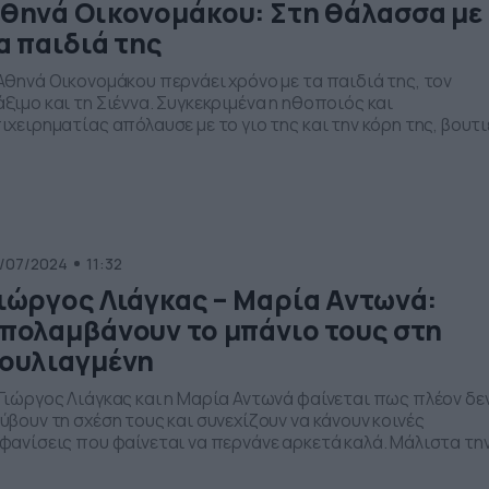
θηνά Οικονομάκου: Στη θάλασσα με
α παιδιά της
Αθηνά Οικονομάκου περνάει χρόνο με τα παιδιά της, τον
ξιμο και τη Σιέννα. Συγκεκριμένα η ηθοποιός και
ιχειρηματίας απόλαυσε με το γιο της και την κόρη της, βουτι
η θάλασσα και παιχνίδια στην αμμουδιά. Μάλιστα μοιράστη
ι δύο στιγμιότυπα από την εξόρμησή τους την Κυριακή . Στο
ώτο, ποζάρει με το μπικίνι της και […]
/07/2024
11:32
ιώργος Λιάγκας – Μαρία Αντωνά:
πολαμβάνουν το μπάνιο τους στη
ουλιαγμένη
Γιώργος Λιάγκας και η Μαρία Αντωνά φαίνεται πως πλέον δε
ύβουν τη σχέση τους και συνεχίζουν να κάνουν κοινές
φανίσεις που φαίνεται να περνάνε αρκετά καλά. Μάλιστα τη
ρασκευή 5/7 ο Γιώργος Λιάγκας αποχαιρέτησε το τηλεοπτικ
υ κοινό και ανανέωσε το ραντεβού του για την επόμενη σεζόν