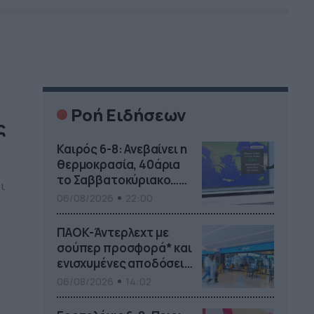
Ροή Ειδήσεων
ς
Καιρός 6-8: Ανεβαίνει η
θερμοκρασία, 40άρια
το Σαββατοκύριακο…
ι
(vid)
06/08/2026
22:00
ΠΑΟΚ-Άντερλεχτ με
σούπερ προσφορά* και
ενισχυμένες αποδόσεις
από
06/08/2026
14:02
το Pamestoixima.gr