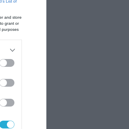
B’s List of
ζί
er and store
ην
to grant or
ed purposes
ε