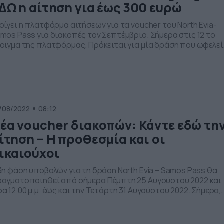
ΔΩ η αίτηση για έως 300 ευρώ
οίγει η πλατφόρμα αιτήσεων για τα voucher του North Evia-
mos Pass για διακοπές τον Σεπτέμβριο. Σήμερα στις 12 το
οιγμα της πλατφόρμας. Πρόκειται για μία δράση που ωφελεί
σο τους δικαιούχους, οι οποίοι έχουν στη διάθεσή τους ένα
όσθετο ποσό για να κάνουν τις διακοπές τους στη Βόρεια
βοια και τη Σάμο, όσο και τις τοπικές οικονομίες των […]
/08/2022
08:12
έα voucher διακοπών: Κάντε εδώ τη
ίτηση – Η προθεσμία και οι
ικαιούχοι
3η φάση υποβολών για τη δράση North Evia – Samos Pass θα
αγματοποιηθεί από σήμερα Πέμπτη 25 Αυγούστου 2022 και
α 12.00 μ.μ. έως και την Τετάρτη 31 Αυγούστου 2022. Σήμερα,
μπτη 25 Αυγούστου, ανοίγει εκ νέου η πλατφόρμα για την τρ
ση του προγράμματος διακοπών «North Evia – Samos Pass».
ενθυμίζεται ότι κατά […]