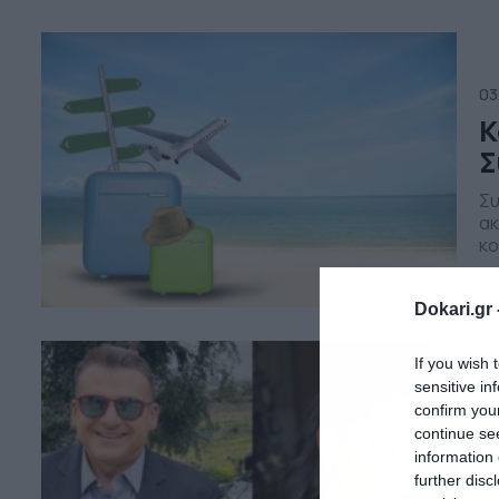
Μέ
03
Κ
Σ
Συ
ακ
κο
τη
κα
Dokari.gr 
στ
εί
Πα
If you wish 
sensitive in
10
confirm you
Μ
continue se
information 
δ
further disc