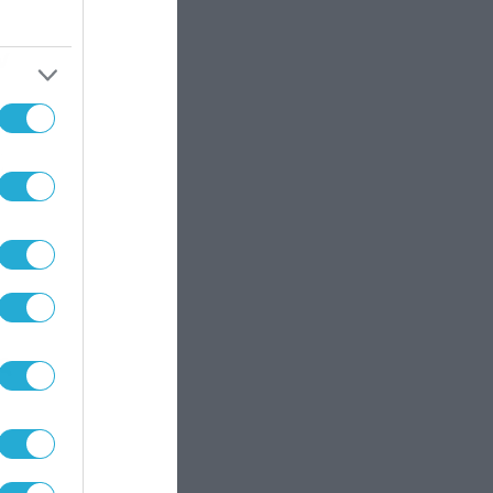
ν
,
,
α
ει
ς