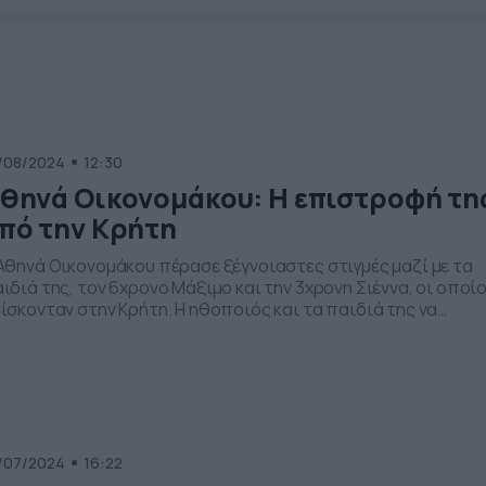
/08/2024
12:30
θηνά Οικονομάκου: Η επιστροφή τη
πό την Κρήτη
Αθηνά Οικονομάκου πέρασε ξέγνοιαστες στιγμές μαζί με τα
ιδιά της, τον 6χρονο Μάξιμο και την 3χρονη Σιέννα, οι οποίο
ίσκονταν στην Κρήτη. Η ηθοποιός και τα παιδιά της να
οχαιρέτησαν την Κρήτη αργά το απόγευμα της Τετάρτης
4/8), με την Αθηνά Οικονομάκου να κάνει ένα post με μερικές
τογραφίες με τα παιδιά της να […]
/07/2024
16:22