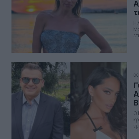
Α
τ
H 
Μά
επ
στ
κα
πρ
08
Γ
Α
Β
Ο 
κρ
εμ
Πα
το