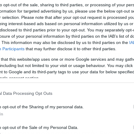
to opt-out of the sale, sharing to third parties, or processing of your per
formation for targeted advertising by us, please use the below opt-out s
r selection. Please note that after your opt-out request is processed y
eing interest-based ads based on personal information utilized by us or
disclosed to third parties prior to your opt-out. You may separately opt-
losure of your personal information by third parties on the IAB’s list of
. This information may also be disclosed by us to third parties on the
IA
/09/2017
13:34
Participants
that may further disclose it to other third parties.
ι πήγε εντελώς στραβά με αυτή τη
 that this website/app uses one or more Google services and may gath
ωτογραφία διαβατηρίου (pic)
including but not limited to your visit or usage behaviour. You may click 
 to Google and its third-party tags to use your data for below specifi
κοπέλα πήγε να βγάλει διαβατήριο, αλλά δεν πίστευε στα μάτ
ogle consent section.
ς, όταν το πήρε στα χέρια της και έπρεπε να το κρατήσει. Η
τογραφία έγινε πρώτο θέμα στα μέσα κοινωνικής δικτύωση
ι προκάλεσε γέλιο με το αποτέλεσμα. PHOTO GALLERY 1/1
l Data Processing Opt Outs
o opt-out of the Sharing of my personal data.
In
/01/2017
17:28
o opt-out of the Sale of my Personal Data.
πικό τρικ ποδοσφαιριστή: Εκανε πω