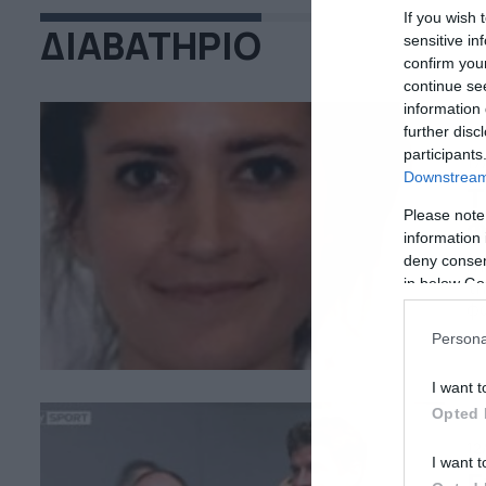
If you wish 
ΔΙΑΒΑΤΗΡΙΟ
sensitive in
confirm you
continue se
information 
further disc
participants
17
Downstream 
Τ
Please note
φ
information 
deny consent
Η 
in below Go
τη
φω
κα
Persona
I want t
Opted 
12
I want t
Ε