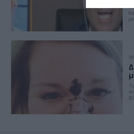
Χα
Κα
με
χα
στ
το
υπ
20
Δ
μ
Το
χο
φα
σχ
Με
κο