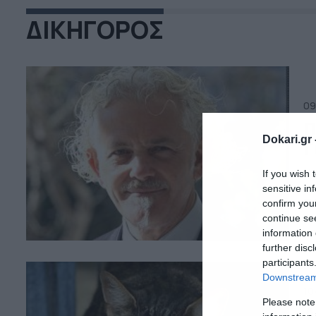
ΔΙΚΗΓΟΡΟΣ
09
Π
Dokari.gr 
Γ
Ο 
If you wish 
πα
sensitive in
πρ
confirm you
Γι
continue se
ήτ
information 
το
further disc
κα
participants
Downstream 
10
Please note
Α