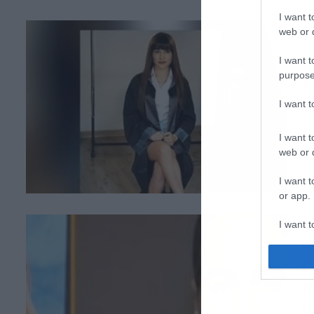
απ
I want t
web or d
31
I want t
purpose
Σ
γ
I want 
Το
I want t
Πό
εν
web or d
I want t
or app.
I want t
15
I want t
Ο
authenti
π
α