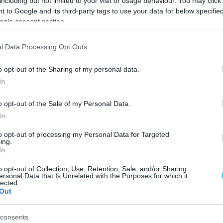
including but not limited to your visit or usage behaviour. You may click 
αν γάτα σε τηλεδιάσκεψη
 to Google and its third-party tags to use your data for below specifi
ogle consent section.
ικαστηρίου (video)
 πάνω κάτω έφερε η εμφάνιση μιας γάτας σε τηλεδιάσκεψη
l Data Processing Opt Outs
καστηρίου στο Τέξας. Χρειάστηκε να περάσει λίγη ώρα για ν
τιληφθούν όλοι ότι η γάτα δεν ήταν αληθινή, αλλά εμφανίστη
o opt-out of the Sharing of my personal data.
ό ένα λάθος φίλτρο στις ρυθμίσεις του υπολογιστή ενός
In
κηγόρου. Το βίντεο κάνει το γύρο του κόσμου σκορπώντας
μόγελα Τι γυρεύει μία γάτα στην τηλεδιάσκεψη […]
o opt-out of the Sale of my Personal Data.
In
/04/2020
21:48
εν υπάρχει ο λόγος που δικηγόρος
to opt-out of processing my Personal Data for Targeted
ing.
α… ντυθεί Χάρος και θα βγαίνει στις
In
αραλίες
o opt-out of Collection, Use, Retention, Sale, and/or Sharing
ersonal Data that Is Unrelated with the Purposes for which it
δικηγόρος από τη Φλόριντα, Daniel Uhlfelder σχεδιάζει, από
lected.
ς Μαΐου, να περιδιαβαίνει τις παραλίες της Πολιτείας του. Ο
Out
γος έχει να κάνει με το γεγονός πως θέλει να προειδοποιεί
υς συμπολίτες του σχετικά με τους κινδύνους που ενέχει το 
consents
ν τηρούν την επιβεβλημένη λόγω πανδημίας «κοινωνική