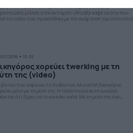
μός στην πρωινή εκπομπή. Ο δικηγόρος Θανάσης
ρατσιώλης μίλησε στην εκπομπή «Φτιάξε καφέ να στα πω»
τά τον σάλο που προκλήθηκε με την ανάρτηση του στην οπο
ρακτήριζε με επικριτικά σχόλια τις γυναίκες που βγαίνουν
ην παραλία έχοντας παραπάνω κιλά και ατέλειες στο σώμα
υς. Ο ίδιος αναφέρθηκε στο διαδικτυακό bullying που έχει
οστεί τις […]
/07/2016
10:32
ικηγόρος χορεύει twerking με τη
ύτη της (video)
 βίντεο που σαρώνει το διαδίκτυο. Μια απλή δικηγόρος
ρεύει μόνο με τη μύτη της. Η ταλαντούχα αυτή γυναίκα
ίνεται ότι ξέρει να το κουνάει καλά. Με τη μύτη της έχει
ηματίσει ένα σώμα το οποίο κουνάει με πολύ επιδεξιότητα.
 μόνο το δάκτυλο και τη μύτη καταφέρνει να τρελάνει το
ινό… Απολαύστε το…