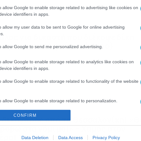
ομόνωση». Και θα είναι ντυμένος «Βλοσυρός Θεριστής», […]
o allow Google to enable storage related to advertising like cookies on
evice identifiers in apps.
/05/2019
17:29
o allow my user data to be sent to Google for online advertising
s.
άλος για δικαστή που διέκοψε δίκη
ια μια… κοντή φούστα (video)
to allow Google to send me personalized advertising.
 είδαμε και αυτό… Αντιδράσεις και από τον νομικό κόσμο στ
o allow Google to enable storage related to analytics like cookies on
λη προκάλεσε η στάση του δικαστή. Δείτε κι άλλες
διαφέρουσες ειδήσεις από όλον τον κόσμο.
evice identifiers in apps.
o allow Google to enable storage related to functionality of the website
o allow Google to enable storage related to personalization.
/06/2017
13:32
CONFIRM
o allow Google to enable storage related to security, including
 δικηγόρος από τη Θεσσαλονίκη! «Θ
cation functionality and fraud prevention, and other user protection.
ροβώ στα νόμιμα!» – Χαμός στον
έρα! Τον έκλεισε η Καινούργιου
Data Deletion
Data Access
Privacy Policy