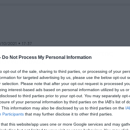
/10/2021
17:37
έθανε ο δικηγόρος Παναγιώτης
-
Do Not Process My Personal Information
ιαννόπουλος
γνωστός δικηγόρος είχε γεννηθεί στη Γιάλοβα, ήταν
to opt-out of the sale, sharing to third parties, or processing of your per
ντρεμένος και είχε αποκτήσει δύο παιδιά. Σοκ έχει
formation for targeted advertising by us, please use the below opt-out s
οκαλέσει η είδηση του θανάτου του δικηγόρου Παναγιώτη
r selection. Please note that after your opt-out request is processed y
αννόπουλου. Ο γνωστός δικηγόρος είχε γεννηθεί στη Γιάλοβα
eing interest-based ads based on personal information utilized by us or
αν παντρεμένος και είχε αποκτήσει δύο παιδιά. Ο θάνατος
disclosed to third parties prior to your opt-out. You may separately opt-
υ σημειώθηκετα ξημερώματα του Σαββάτου στην Αθήνα, όπ
losure of your personal information by third parties on the IAB’s list of
ι διέμενε. Ο Παναγιώτης Γιαννόπουλος ήταν […]
. This information may also be disclosed by us to third parties on the
IA
Participants
that may further disclose it to other third parties.
/02/2021
19:00
 that this website/app uses one or more Google services and may gath
πίστευτο: Δικηγόρος «εμφανίστηκε