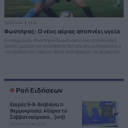
12/02/2014
23:18
Φωστήρας: Ο νέος αέρας αποπνέει υγεία
Η «συμμαχία» Φωστήρα Ολυμπιακού έχει αποδειχθεί
χρυσή, με βάση τα πρόσφατα θετικά αποτελέσματα για
την ομάδα του Ταύρου. Κατά τη διάρκεια της χειμερινής
μεταγραφικής περιόδου ο «φονέας» ενισχύθηκε έπειτα
από τις προσθήκες των «ερυθρολεύκων», με
αποτέλεσμα να έχουν δημιουργηθεί βλέψεις ανόδου
μέσω των πλέι οφ. Υπενθυμίζουμε ότι οι Γκίνο, Λύρας,
Ρουγκάλας ήρθαν ως δανεικοί από […]
Ροή Ειδήσεων
Καιρός 6-8: Ανεβαίνει η
θερμοκρασία, 40άρια το
Σαββατοκύριακο… (vid)
06/08/2026
22:00