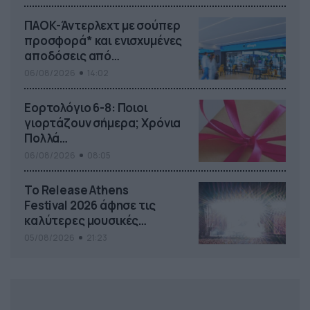
ΠΑΟΚ-Άντερλεχτ με σούπερ
προσφορά* και ενισχυμένες
αποδόσεις από
το Pamestoixima.gr
06/08/2026
14:02
Εορτολόγιο 6-8: Ποιοι
γιορτάζουν σήμερα; Χρόνια
Πολλά…
06/08/2026
08:05
Το Release Athens
Festival 2026 άφησε τις
καλύτερες μουσικές
αναμνήσεις
05/08/2026
21:23