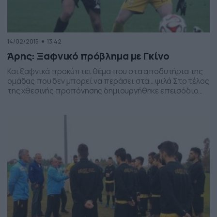
14/02/2015
13:42
Άρης: Ξαφνικό πρόβλημα με Γκίνο
Και ξαφνικά προκύπτει θέμα που στα αποδυτήρια της
ομάδας που δεν μπορεί να περάσει στα… ψιλά Στο τέλος
της χθεσινής προπόνησης δημιουργήθηκε επεισόδιο
μεταξύ του Δημήτρη Καλαϊτζίδη και του Δημήτρη Γκίνο.
Ο τεχνικός διευθυντής του Αρη είχε έντονη λογομαχία με
τον ποδοσφαιριστή. Ο λόγος; Κάποιες παρατηρήσεις
που του έγιναν στη διάρκεια της προπόνησης και
φαίνεται […]