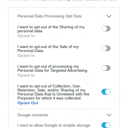
third parties.
Please note that this website/app uses one or more Google
Personal Data Processing Opt Outs
services and may gather and store information including but
23/06/2014
15:56
not limited to your visit or usage behaviour. You may click to
I want to opt-out of the Sharing of my
personal data.
Φωστήρας: Φευγάτος ο Γκίνο
grant or deny consent to Google and its third-party tags to
Opted In
use your data for below specified purposes in below Google
Δημήτρης Γκίνο και Φωστήρας δεν θα προχωρήσουν
consent section.
μαζί τη νέα χρονιά. Σε αναζήτηση καινούργιας
I want to opt-out of the Sale of my
Personal Data.
ποδοσφαιρικής στέγης φαίνεται να βρίσκεται ο
Opted In
20χρονος μέσος που ήρθε ως δανεικός από τον
Ολυμπιακό, με τη θητεία του στο Φωστήρα όπως όλα
I want to opt-out of processing my
δείχνουν να τελειώνει εδώ. Ο νεαρός αποτέλεσε κύριο
Personal Data for Targeted Advertising.
μέλος στο ρόστερ των «κιτρινόμαυρων» τη σεζόν που
Opted In
μας πέρασε, […]
I want to opt-out of Collection, Use,
Retention, Sale, and/or Sharing of my
Personal Data that Is Unrelated with the
Purposes for which it was collected.
Opted Out
Google consents
I want to allow Google to enable storage