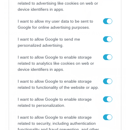
related to advertising like cookies on web or
device identifiers in apps.
I want to allow my user data to be sent to
10/05/2014
23:38
Google for online advertising purposes.
Φωστήρας: Με 14 κόντρα στον Αιγινιακό
I want to allow Google to send me
Πιο γεμάτο απουσιολόγιο δεν γίνεται για τον Φωστήρα
personalized advertising.
όπου θα υποδεχθεί τον Αιγινιακό με μόλις 14
ποδοσφαιριστές στην αποστολή του (11/05 15:00), στο
I want to allow Google to enable storage
πλαίσιο της 9ης αγωνιστικής των play off. Ο «Φονέας»
related to analytics like cookies on web or
έχει αφήσει πίσω την ήττα (1-0) από τον Ηρακλή την
device identifiers in apps.
προηγούμενη αγωνιστική και θέλει να ανακάμψει κόντρα
στην εξίσου διψασμένη ομάδα της Κατερίνης. […]
I want to allow Google to enable storage
related to functionality of the website or app.
I want to allow Google to enable storage
related to personalization.
I want to allow Google to enable storage
related to security, including authentication
functionality and fraud prevention, and other