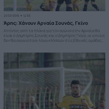
21/03/2015
12:55
Άρης: Χάνουν Αρναία Σουνάς, Γκίνο
Απόντες από τα πλάνα για τον αγώνα στην Αρναία θα
είναι ο Δημήτρης Σουνάς και ο Δημήτρης Γκίνο, οι οποίοι
δεν θα αγωνιστούν λόγω κλήσεων στις Εθνικές ομάδες
Συγκεκριμένα ο Σουνάς κλήθηκε στην Εθνική Ελπίδων
για το φιλικό με την Κροατία στις 30 Μαρτίου, ενώ ο
Γκίνο στην Εθνική Ελπίδων της Αλβανίας για το παιχνίδι
[…]