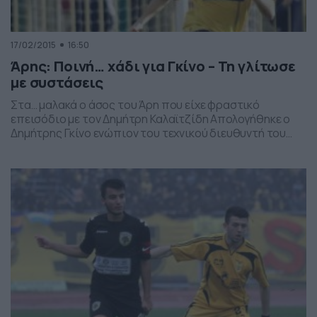
17/02/2015
16:50
Άρης: Ποινή… χάδι για Γκίνο – Τη γλίτωσε
με συστάσεις
Στα… μαλακά ο άσος του Άρη που είχε φραστικό
επεισόδιο με τον Δημήτρη Καλαϊτζίδη Απολογήθηκε ο
Δημήτρης Γκίνο ενώπιον του τεχνικού διευθυντή του
ποδοσφαιρικού τμήματος, Δημήτρη Καλαϊτζίδη με τον
οποίο άλλωστε είχε φραστικό επεισόδιο στην
προπόνηση της περασμένης Παρασκευής όταν κατά τη
διάρκεια του διπλού αντέδρασε σε μια παρατήρηση
που του έγινε από τον τελευταίο. […]