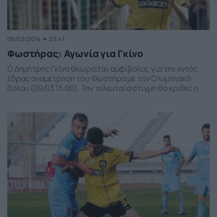
06/03/2014
23:47
Φωστήρας: Αγωνία για Γκίνο
Ο Δημήτρης Γκίνο θεωρείται αμφίβολος για την εντός
έδρας αναμέτρηση του Φωστήρα με τον Ολυμπιακό
Βόλου (09/03 15:00). Την τελευταία στιγμή θα κριθεί η
συμμετοχή του. Ο 20χρονος χαφ του «Φονέα»
ταλαιπωρείται από οστικό οίδημα με αποτέλεσμα τη
δεδομένη χρονική στιγμή να μην είναι σε άριστη φυσική
κατάσταση με τον Τζάκι Ματάισεν να μην θέλει […]