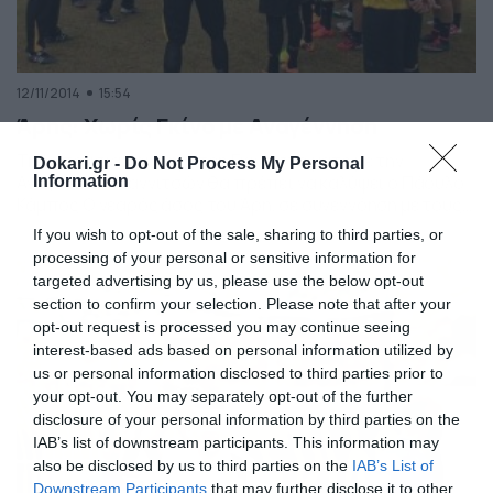
12/11/2014
15:54
Άρης: Χωρίς Γκίνο με Αναγέννηση
Την απουσία του Δημήτρη Γκίνο στο ματς με την
Dokari.gr -
Do Not Process My Personal
Αναγέννηση Γιαννιτσών θα πρέπει να καλύψει ο Πάουλο
Information
Κάμπος Ο νεαρός άσος του Άρη, σε συνεννόηση με τους
ιθύνοντες της ομάδας, είχε καταθέσει αίτημα στην
If you wish to opt-out of the sale, sharing to third parties, or
Αλβανική Ομοσπονδία προκειμένου να εξαιρεθεί από
processing of your personal or sensitive information for
την αποστολή της U21 για το διεθνές τουρνουά IAST
targeted advertising by us, please use the below opt-out
Sports Cup Dubai 2014, το οποίο […]
section to confirm your selection. Please note that after your
opt-out request is processed you may continue seeing
interest-based ads based on personal information utilized by
us or personal information disclosed to third parties prior to
your opt-out. You may separately opt-out of the further
disclosure of your personal information by third parties on the
IAB’s list of downstream participants. This information may
also be disclosed by us to third parties on the
IAB’s List of
Downstream Participants
that may further disclose it to other