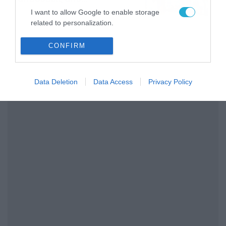
το Pamestoixima.gr
06/08/2026
14:02
I want to allow Google to enable storage
related to personalization.
I want to allow Google to enable storage
CONFIRM
related to security, including authentication
functionality and fraud prevention, and other
user protection.
Data Deletion
Data Access
Privacy Policy