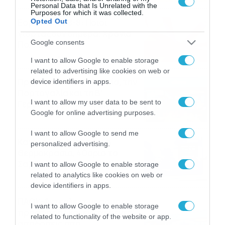
Personal Data that Is Unrelated with the
Purposes for which it was collected.
Εορτολόγιο 8-8: Ποιοι
Opted Out
γιορτάζουν σήμερα; Χρόνια
Google consents
Πολλά
08/08/2026
08:25
I want to allow Google to enable storage
related to advertising like cookies on web or
Πρεμιέρα στην Ολλανδία, την
device identifiers in apps.
Πορτογαλία και τη Β’
I want to allow my user data to be sent to
Γερμανίας με πολλές
Google for online advertising purposes.
στοιχηματικές επιλογές από
07/08/2026
16:41
το ΠΑΜΕ ΣΤΟΙΧΗΜΑ
I want to allow Google to send me
Καιρός 6-8: Ανεβαίνει η
personalized advertising.
θερμοκρασία, 40άρια το
Σαββατοκύριακο… (vid)
I want to allow Google to enable storage
related to analytics like cookies on web or
06/08/2026
22:00
device identifiers in apps.
ΠΑΟΚ-Άντερλεχτ με σούπερ
I want to allow Google to enable storage
προσφορά* και ενισχυμένες
related to functionality of the website or app.
αποδόσεις από