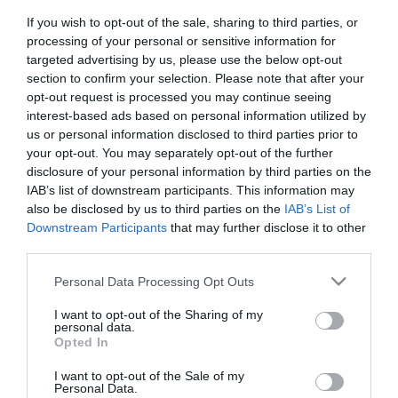
If you wish to opt-out of the sale, sharing to third parties, or
processing of your personal or sensitive information for
05/05/2017
07:03
targeted advertising by us, please use the below opt-out
section to confirm your selection. Please note that after your
Πελάτες σε εμπορικό δημιουργούν το
opt-out request is processed you may continue seeing
απόλυτο χάος στη Σαουδική Αραβία
interest-based ads based on personal information utilized by
Πρόκειται για τραγικές καταστάσεις. Οι εκπτώσεις
us or personal information disclosed to third parties prior to
ξεκίνησαν και οι γυναίκες πήγαν να ψωνίσουν τα
your opt-out. You may separately opt-out of the further
αγαπημένα τους ρούχα, χωρίς όμως να
disclosure of your personal information by third parties on the
συμπεριφερθούν κόσμια. Αυτό είχε ως αποτέλεσμα να
IAB’s list of downstream participants. This information may
δημιουργήσουν ένα χάος.
also be disclosed by us to third parties on the
IAB’s List of
Downstream Participants
that may further disclose it to other
third parties.
Please note that this website/app uses one or more Google
Personal Data Processing Opt Outs
services and may gather and store information including but
not limited to your visit or usage behaviour. You may click to
I want to opt-out of the Sharing of my
personal data.
grant or deny consent to Google and its third-party tags to
Opted In
use your data for below specified purposes in below Google
consent section.
I want to opt-out of the Sale of my
Personal Data.