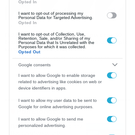
Opted In
I want to opt-out of processing my
Personal Data for Targeted Advertising.
Opted In
22/09/2016
10:00
Πελάτισσα σε εμπορικό ανέβαινε επί 30
I want to opt-out of Collection, Use,
Retention, Sale, and/or Sharing of my
δευτερόλεπτα ανάποδα τις σκάλες χωρίς
Personal Data that Is Unrelated with the
Purposes for which it was collected.
να το καταλάβει (vid)
Opted Out
Κυριολεκτικά, το τερμάτισε… Μια πελάτισσα σε
εμπορικό κέντρο επιχείρησε να ανεβεί έναν όροφο με
Google consents
τις κυλιόμενες σκάλες χωρίς όμως να γνωρίζει πώς με
I want to allow Google to enable storage
αποτέλεσμα να το κάνει από αυτές που κατεβαίνουν…
Επί 30 δευτερόλεπτα προσπαθούσε να ανεβεί χωρίς…
related to advertising like cookies on web or
ουσιαστικό αποτέλεσμα. Εστω και με καθυστέρηση,
device identifiers in apps.
πάντως, το κατάλαβε και πήγε στις σωστές σκάλες.
Δείτε το βίντεο…
I want to allow my user data to be sent to
Google for online advertising purposes.
Ροή Ειδήσεων
I want to allow Google to send me
Πρεμιέρα στην Ολλανδία, την
personalized advertising.
Πορτογαλία και τη Β’