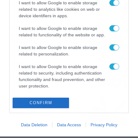
I want to allow Google to enable storage
Γερμανίας με πολλές
related to analytics like cookies on web or
στοιχηματικές επιλογές από
07/08/2026
16:41
device identifiers in apps.
το ΠΑΜΕ ΣΤΟΙΧΗΜΑ
Καιρός 6-8: Ανεβαίνει η
I want to allow Google to enable storage
θερμοκρασία, 40άρια το
related to functionality of the website or app.
Σαββατοκύριακο… (vid)
I want to allow Google to enable storage
06/08/2026
22:00
related to personalization.
ΠΑΟΚ-Άντερλεχτ με σούπερ
I want to allow Google to enable storage
προσφορά* και ενισχυμένες
related to security, including authentication
αποδόσεις από
functionality and fraud prevention, and other
το Pamestoixima.gr
06/08/2026
14:02
user protection.
Εορτολόγιο 6-8: Ποιοι
CONFIRM
γιορτάζουν σήμερα; Χρόνια
Πολλά…
06/08/2026
08:05
Data Deletion
Data Access
Privacy Policy