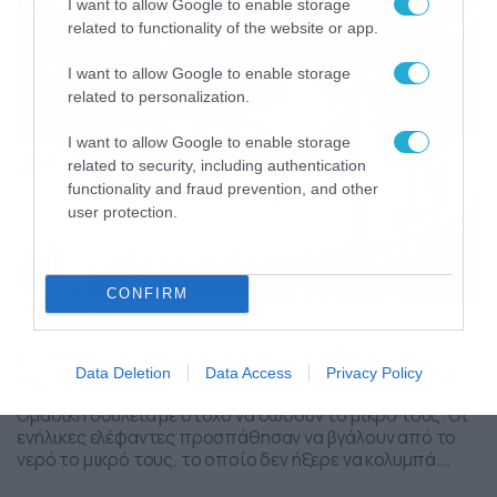
I want to allow Google to enable storage
related to functionality of the website or app.
I want to allow Google to enable storage
related to personalization.
I want to allow Google to enable storage
related to security, including authentication
functionality and fraud prevention, and other
user protection.
CONFIRM
20/06/2017
09:00
Ενήλικες ελέφαντες προσπαθούν να
Data Deletion
Data Access
Privacy Policy
σώσουν μικρό το οποίο πνίγεται (video)
Ομαδική δουλειά με στόχο να σώσουν το μικρό τους. Οι
ενήλικες ελέφαντες προσπάθησαν να βγάλουν από το
νερό το μικρό τους, το οποίο δεν ήξερε να κολυμπά.
Απίστευτο και όμως πανέμορφο.