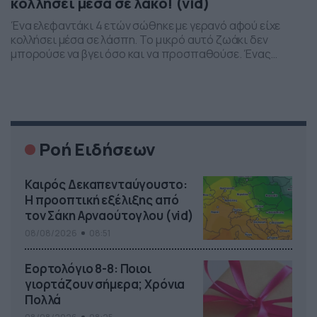
κολλήσει μέσα σε λάκο! (vid)
Ένα ελεφαντάκι 4 ετών σώθηκε με γερανό αφού είχε
κολλήσει μέσα σε λάσπη. Το μικρό αυτό ζωάκι δεν
μπορούσε να βγει όσο και να προσπαθούσε. Ένας
πολίτης το είδε όμως και ειδοποίησε τους ειδικούς.
Ένας από το χωριό πήρε ένα γερανό και πήγε αμέσως να
το τραβήξει προς τα έξω. Το μικρό αυτό ζώο σώθηκε […]
Ροή Ειδήσεων
Καιρός Δεκαπενταύγουστο:
Η προοπτική εξέλιξης από
τον Σάκη Αρναούτογλου (vid)
08/08/2026
08:51
Εορτολόγιο 8-8: Ποιοι
γιορτάζουν σήμερα; Χρόνια
Πολλά