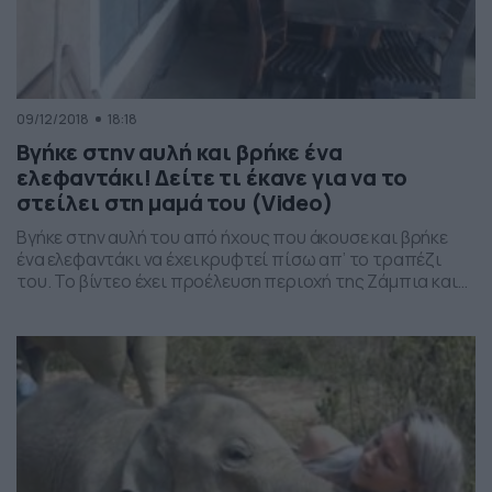
09/12/2018
18:18
Βγήκε στην αυλή και βρήκε ένα
ελεφαντάκι! Δείτε τι έκανε για να το
στείλει στη μαμά του (Video)
Βγήκε στην αυλή του από ήχους που άκουσε και βρήκε
ένα ελεφαντάκι να έχει κρυφτεί πίσω απ’ το τραπέζι
του. Το βίντεο έχει προέλευση περιοχή της Ζάμπια και
είναι σαφές πως το ελεφαντάκι έφυγε από τη μητέρα
του και έχασε τον προορισμό του. Αμεσα ο ιδιοκτήτης
του σπιτιού βοήθησε το ελεφαντάκι να βρει το δρόμο
[…]