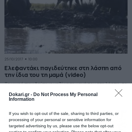
25/10/2017
10:00
Ελεφαντάκι παγιδεύτηκε στη λάσπη από
την ίδια του τη μαμά (video)
Το μικρό παγιδεύτηκε μαζί με τη μαμά του στη λάσπη, το
χειρότερο, όμως, είναι ότι βρίσκονταν από κάτω της και
Dokari.gr -
Do Not Process My Personal
δεν μπορούσε να κουνηθεί. Δείτε το βίντεο με τον αγώνα
Information
αυτών των δύο. εδώ
If you wish to opt-out of the sale, sharing to third parties, or
processing of your personal or sensitive information for
targeted advertising by us, please use the below opt-out
section to confirm your selection. Please note that after your