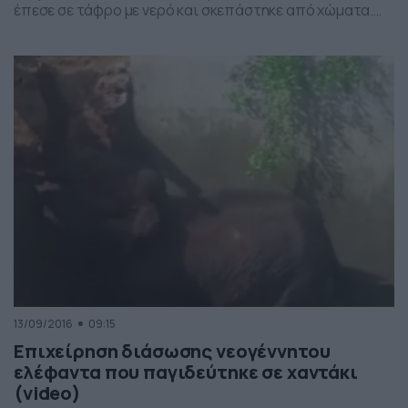
έπεσε σε τάφρο με νερό και σκεπάστηκε από χώματα.
Επί 11 ώρες έμεινε στο σημείο και επιχείρησε με την
προβοσκίδα και το πόδι της να το κρατήσει στη ζωή,
ανοίγοντας τρύπα για να μπορεί να αναπνέει. Τελικά, τη
λύση έδωσαν κάτοικοι […]
13/09/2016
09:15
Επιχείρηση διάσωσης νεογέννητου
ελέφαντα που παγιδεύτηκε σε χαντάκι
(video)