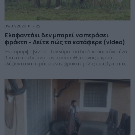
05/07/2020
17:22
Ελαφαντάκι δεν μπορεί να περάσει
φράκτη – Δείτε πώς τα κατάφερε (video)
Ένα όμορφο βίντεο. Τον γύρο του διαδικτύου κάνει ένα
βίντεο που δείχνει την προσπάθεια ενός μικρού
ελέφαντα να περάσει έναν φράκτη, μόλις έχει βγει από
τον δρόμο. Ωστόσο, δυσκολεύεται να περάσει τα πόδια
του από πάνω, με αποτέλεσμα να μένει λίγο πίσω από
την… πομπή των υπολοίπων ελεφάντων. Το βίντεο
τράβηξε ο ποδηλάτης Ανίς Κάτα, […]