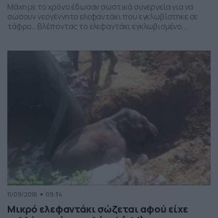
Μάχη με το χρόνο έδωσαν σωστικά συνεργεία για να
σώσουν νεογέννητο ελεφαντάκι που εγκλωβίστηκε σε
τάφρο… Βλέποντας το ελεφαντάκι εγκλωβισμένο,
κάτοικοι του χωριού της Ινδίας έσπευσαν να το
βοηθήσουν, ενώ χρειάστηκε να κινητοποιηθεί και ο
κρατικός μηχανισμός.
11/09/2016
09:34
Μικρό ελεφαντάκι σώζεται αφού είχε