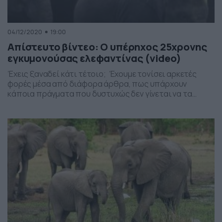
04/12/2020
19:00
Απίστευτο βίντεο: Ο υπέρηχος 25χρονης
εγκυμονούσας ελεφαντίνας (video)
Έχεις ξαναδεί κάτι τέτοιο; Έχουμε τονίσει αρκετές
φορές μέσα από διάφορα άρθρα, πως υπάρχουν
κάποια πράγματα που δυστυχώς δεν γίνεται να τα
δούμε από κοντά για διαφόρους λόγους και πως
ευτυχώς, υπάρχει η τεχνολογία που μας βοηθά σε αυτά.
Η Asha, ένας ασιατικός ελέφαντας στον ζωολογικό κήπο
της Οκλαχόμα, και είναι έγκυος. Η εγκυμοσύνη στις […]