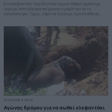
Ενα ελεφαντάκι παγιδεύτηκε σε μια τάφρο γεμάτη με
νερό με αποτέλεσμα ακόμα και η μαμά του να το
εγκαταλείψει. Ομως, χάρη σε τιτάνιες προσπάθειες
εργατών κατόρθωσε να επιβιώσει και να επιστρέψει
κοντά της… Δείτε το βίντεο με την επιχείρηση
απεγκλωβισμού του μικρού ελέφαντα…
12/09/2016
09:34
Αγώνας δρόμου για να σωθεί ελεφαντάκι