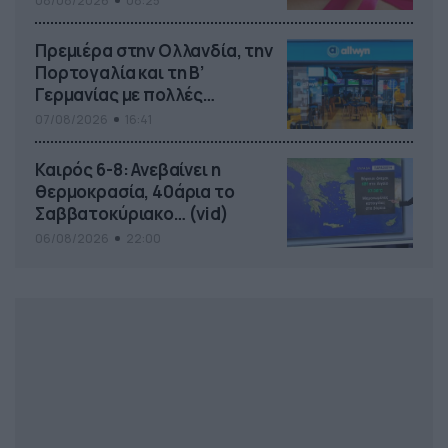
08/08/2026
08:25
Πρεμιέρα στην Ολλανδία, την
Πορτογαλία και τη Β’
Γερμανίας με πολλές
στοιχηματικές επιλογές από
07/08/2026
16:41
το ΠΑΜΕ ΣΤΟΙΧΗΜΑ
Καιρός 6-8: Ανεβαίνει η
θερμοκρασία, 40άρια το
Σαββατοκύριακο… (vid)
06/08/2026
22:00