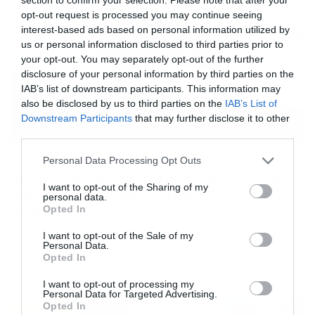
opt-out request is processed you may continue seeing
interest-based ads based on personal information utilized by
us or personal information disclosed to third parties prior to
your opt-out. You may separately opt-out of the further
disclosure of your personal information by third parties on the
IAB’s list of downstream participants. This information may
also be disclosed by us to third parties on the
IAB’s List of
Downstream Participants
that may further disclose it to other
third parties.
20/07/2017
17:00
Please note that this website/app uses one or more Google
Personal Data Processing Opt Outs
services and may gather and store information including but
Ελεφαντάκι μωρό παγιδεύτηκε μέσα σε
not limited to your visit or usage behaviour. You may click to
I want to opt-out of the Sharing of my
λάκο και προσπαθεί να βγει μόνο του
personal data.
grant or deny consent to Google and its third-party tags to
(video)
Opted In
use your data for below specified purposes in below Google
Το μικρούλι δυσκολευόταν να βγει. Το ζώο προσπάθησε
consent section.
I want to opt-out of the Sale of my
αλλά δεν μπορούσε μόνο του για αυτό έσπευσαν οι
Personal Data.
Opted In
χωρικοί να το βοηθήσουν και να το βγάλουν. Η
προσπάθεια στέφθηκε με επιτυχία και ο ασθενής είναι
I want to opt-out of processing my
πλέον υγιέστατος.
Personal Data for Targeted Advertising.
Opted In