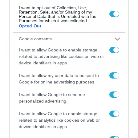
I want to opt-out of Collection, Use,
Retention, Sale, and/or Sharing of my
Personal Data that Is Unrelated with the
Purposes for which it was collected.
Opted Out
Google consents
I want to allow Google to enable storage
related to advertising like cookies on web or
device identifiers in apps.
I want to allow my user data to be sent to
Google for online advertising purposes.
27/06/2017
08:00
Χωρικοί τραβάνε από τη λίμνη μικρό
I want to allow Google to send me
ελέφαντα που πνίγεται (video)
personalized advertising.
Συγκινητική κίνηση από ένα χωριό για να σωθεί το μικρό
I want to allow Google to enable storage
αυτό. Η προσπάθεια των ατόμων για να βγάλουν το
μικρό ελέφαντα έξω από το νερό προκαλεί δέος και
related to analytics like cookies on web or
παράλληλα το χειροκρότημα όλων όσων ήταν εκεί.
device identifiers in apps.