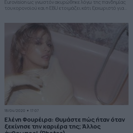
Eurovision ως γνωστόν ακυρώθηκε λόγω της πανδημίας
του κορονοϊού και η EBU ετοιμάζει κάτι ξεχωριστό για
να τιμήσει τους 41 καλλιτέχνες που θα έπαιρναν μέρος
στον 65ο διαγωνισμό. Στις 16 Μαΐου θα μεταδοθεί
παγκοσμίως (στην Ελλάδα από την ΕΡΤ) το show με την
ονομασία «Europe Shine […]
18/04/2020
17:07
Ελένη Φουρέιρα: Θυμάστε πώς ήταν όταν
ξεκίνησε την καριέρα της; Άλλος