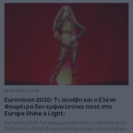
για τον μεγάλο σταθμό της καριέρας της, τη Eurovision
που της άλλαξε για πάντα τη ζωή και σε προσωπικό
αλλά […]
18/05/2020
17:08
Eurovision 2020: Τι συνέβη και η Ελένη
Φουρέιρα δεν εμφανίστηκε ποτέ στο
Europe Shine a Light;
Eurovision 2020: Για ακόμα μια χρονιά και, μάλιστα τρίτη
διαδοχική, η Ελένη Φουρέιρα ήταν έτοιμη να επιστρέψει