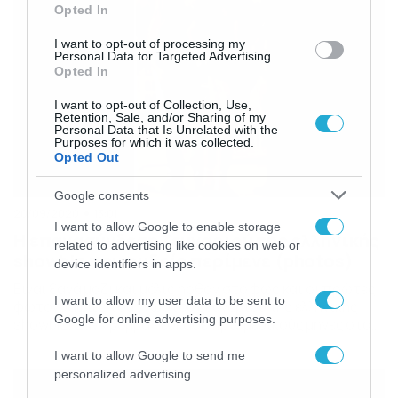
Opted In
I want to opt-out of processing my
Personal Data for Targeted Advertising.
Opted In
I want to opt-out of Collection, Use,
Retention, Sale, and/or Sharing of my
Personal Data that Is Unrelated with the
Purposes for which it was collected.
Opted Out
Google consents
20/09/2020
13:01
I want to allow Google to enable storage
Η επανασύνδεση ζευγαριού της ελληνικής
related to advertising like cookies on web or
showbiz που ουδείς περίμενε (photos)
device identifiers in apps.
Είναι ξανά μαζί και μόλις ήρθαν στο φως και οι πρώτες
I want to allow my user data to be sent to
φωτογραφίες του γνωστού ζευγαριού της ελληνικής
Google for online advertising purposes.
showbiz! Σαν «βόμβα» έσκασε πριν μερικούς μήνες στα
ειδησεογραφικά γραφεία πως η τραγουδίστρια και ο
I want to allow Google to send me
ποδοσφαιριστής δεν είναι μαζί. Το ερωτευμένο ζευγάρι
personalized advertising.
που ήταν μαζί τρία χρόνια αποφάσισε τον Ιανουάριο
του 2020 να χωρίσει. Οι φήμες ήθελαν αιτία […]