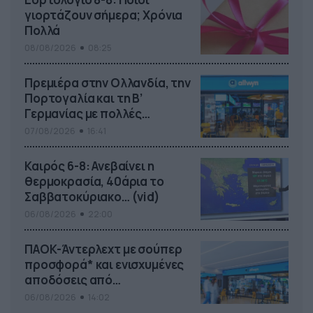
γιορτάζουν σήμερα; Χρόνια
Πολλά
08/08/2026
08:25
Πρεμιέρα στην Ολλανδία, την
Πορτογαλία και τη Β’
Γερμανίας με πολλές
στοιχηματικές επιλογές από
07/08/2026
16:41
το ΠΑΜΕ ΣΤΟΙΧΗΜΑ
Καιρός 6-8: Ανεβαίνει η
θερμοκρασία, 40άρια το
Σαββατοκύριακο… (vid)
06/08/2026
22:00
ΠΑΟΚ-Άντερλεχτ με σούπερ
προσφορά* και ενισχυμένες
αποδόσεις από
το Pamestoixima.gr
06/08/2026
14:02