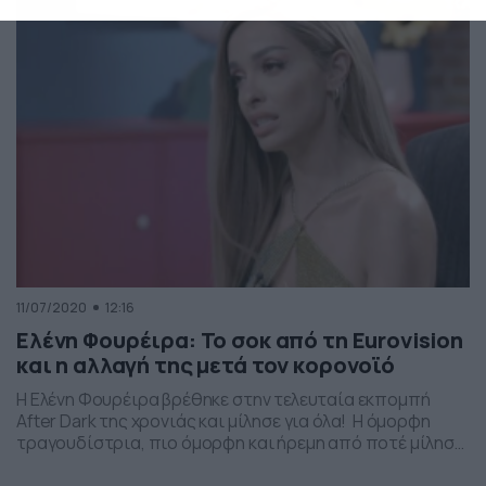
cut μαγιό που φόρεσε, με το αποτέλεσμα να […]
11/07/2020
12:16
Ελένη Φουρέιρα: Το σοκ από τη Eurovision
και η αλλαγή της μετά τον κορονοϊό
Η Ελένη Φουρέιρα βρέθηκε στην τελευταία εκπομπή
After Dark της χρονιάς και μίλησε για όλα! Η όμορφη
τραγουδίστρια, πιο όμορφη και ήρεμη από ποτέ μίλησε
για όλα όσα την άλλαξαν τον τελευταίο καιρό αλλά και