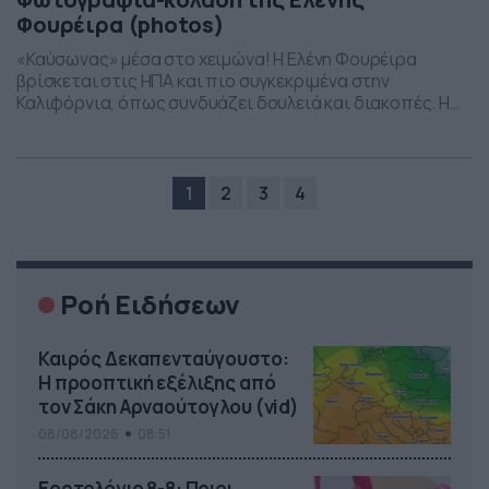
Φουρέιρα (photos)
«Καύσωνας» μέσα στο χειμώνα! Η Ελένη Φουρέιρα
βρίσκεται στις ΗΠΑ και πιο συγκεκριμένα στην
Καλιφόρνια, όπως συνδυάζει δουλειά και διακοπές. Η
σέξι τραγουδίστρια θέλησε να δώσει μία μικρή… γεύση
στους θαυμαστές της, από το μπάνιο που απόλαυσε
στο Palm Springs και για ακόμη μία φορά το Instagram
«άναψε». Με κόκκινο μπικίνι και με φόντο τους […]
1
2
3
4
Ροή Ειδήσεων
Καιρός Δεκαπενταύγουστο:
Η προοπτική εξέλιξης από
τον Σάκη Αρναούτογλου (vid)
08/08/2026
08:51
Εορτολόγιο 8-8: Ποιοι