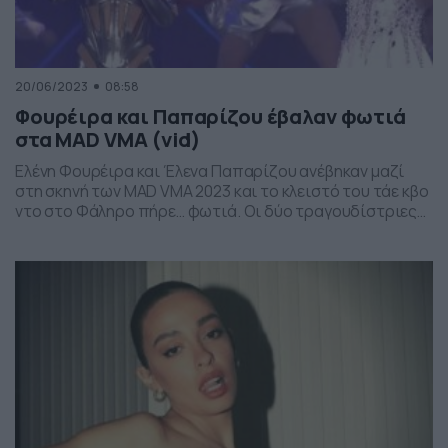
20/06/2023
08:58
Φουρέιρα και Παπαρίζου έβαλαν φωτιά
στα MAD VMA (vid)
Ελένη Φουρέιρα και Έλενα Παπαρίζου ανέβηκαν μαζί
στη σκηνή των MAD VMA 2023 και το κλειστό του τάε κβο
ντο στο Φάληρο πήρε… φωτιά. Οι δύο τραγουδίστριες
αντάλλαξαν τις μεγάλες επιτυχίες τους στη σκηνή, ενώ
την παράσταση στο σύνολο της εκδήλωσης, έκλεψε
-φυσικά- ο Σάκης Ρουβάς ο οποίος αναδείχτηκε και το
απόλυτο είδωλο των βραβείων […]