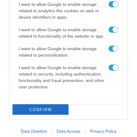
I want to allow Google to enable storage
related to analytics like cookies on web or
device identifiers in apps.
I want to allow Google to enable storage
related to functionality of the website or app.
I want to allow Google to enable storage
related to personalization.
I want to allow Google to enable storage
related to security, including authentication
25/07/2020
18:21
functionality and fraud prevention, and other
user protection.
Ελένη Φουρέιρα: Φόρεσε το πιο «καυτό»
μαγιό και… χάζεψε το Instagram (pics)
Πόζαρε και τα σχόλια στο προσωπικό της προφίλ στο
CONFIRM
Instagram έπεσαν σαν βροχή Είναι μία από τις πιο
εντυπωσιακές γυναίκες στην ελληνική showbiz και οι
στιλιστικές τις επιλογές αποτελούν πάντα αντικείμενο
συζήτησης. Αυτή τη φορά η Ελένη Φουρέιρα δεν
Data Deletion
Data Access
Privacy Policy
σχολιάστηκε για κάποιο ρούχο, αλλά για ένα μαύρο high-