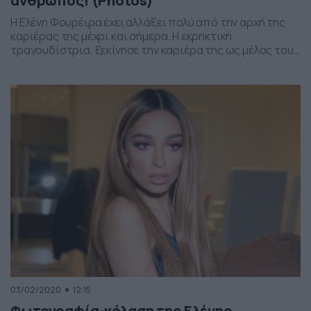
άνθρωπος! (Photos)
Η Ελένη Φουρέιρα έχει αλλάξει πολύ από την αρχή της
καριέρας της μέχρι και σήμερα. Η εκρηκτική
τραγουδίστρια, ξεκίνησε την καριέρα της ως μέλος του
γυναικείου συγκροτήματος Mystique μαζί με τις Μαρία
Μακρή και Αλκμήνη Χατζηγιάννη. Διαβάστε περισσότερα
στο Gossip-tv.gr
03/02/2020
12:15
Φωτογραφία-κόλαση της Ελένης