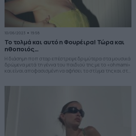
10/06/2023
19:58
Το τολμά και αυτό η Φουρέιρα! Τώρα και
ηθοποιός…
Η διάσημη ποπ σταρ επέστρεψε δριμύτερα στα μουσικά
δρώμενα μετά τη γέννα του παιδιού της με το «oh mami»
και είναι αποφασισμένη να αφήσει το στίγμα της και στο
βραβευμένο με Χρυσό Φοίνικα στο κινηματογραφικό
Φεστιβάλ των Καννών, Milky Way. Την είδηση αποκάλυψε
η εφημερίδα Παραπολιτικά τονίζοντας τα εξής: «Το
“Milky Way” του βραβευμένου με […]