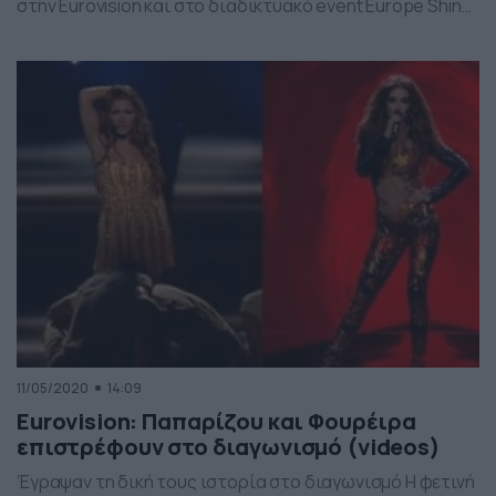
στην Eurovision και στο διαδικτυακό event Europe Shine
a Light. Η «εκρηκτική» performer όμως δεν συμμετείχε
στον τελικό του online μουσικού event «Europe Shine A
Light», που μεταδόθηκε το περασμένο Σάββατο 16
Μαΐου στη θέση της φετινής διοργάνωσης που […]
11/05/2020
14:09
Eurovision: Παπαρίζου και Φουρέιρα
επιστρέφουν στο διαγωνισμό (videos)
Έγραψαν τη δική τους ιστορία στο διαγωνισμό Η φετινή