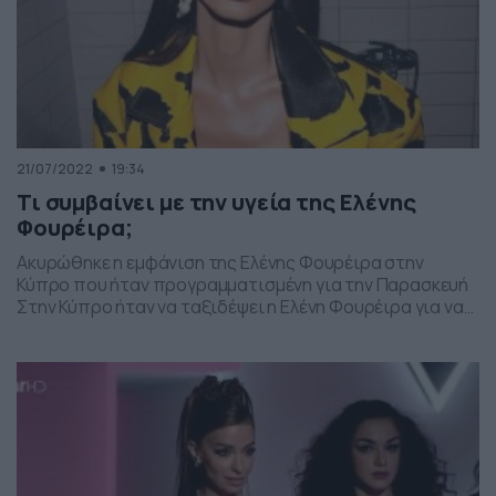
21/07/2022
19:34
Τι συμβαίνει με την υγεία της Ελένης
Φουρέιρα;
Ακυρώθηκε η εμφάνιση της Ελένης Φουρέιρα στην
Κύπρο που ήταν προγραμματισμένη για την Παρασκευή
Στην Κύπρο ήταν να ταξιδέψει η Ελένη Φουρέιρα για να
εμφανιστεί σε μαγαζί και να διασκεδάσει τους
θαυμαστές της, με τις επιτυχίες της. Η τραγουδίστρια
ωστόσο δεν θα καταφέρει να τραγουδήσει στο νησί της
Αφροδίτης, καθώς ακυρώθηκε η εμφάνισή της για […]