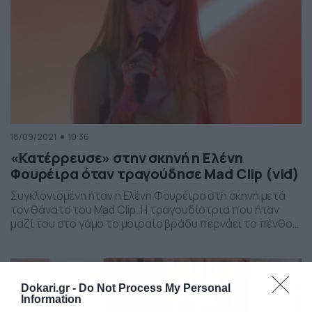
18/09/2021
10:36
«Κατέρρευσε» στην σκηνή η Ελένη
Φουρέιρα όταν τραγούδησε Mad Clip (vid)
Συγκλονισμένη ήταν η Ελένη Φουρέιρα στη σκηνή μετά
τον θάνατο του Mad Clip. H τραγουδίστρια που ήταν
μαζί του στο γάμο το μοιραίο βράδυ περνάει το πένθος
της βουβά. Μια από τις τελευταίες του επιτυχίες
άλλωστε του Mad Clip ήταν το ντουέτο με την Ελένη
Φουρέιρα με τίτλο «Μπορεί». Οι δυο τους είχαν γυρίσει
το […]
Dokari.gr -
Do Not Process My Personal
Information