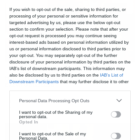
If you wish to opt-out of the sale, sharing to third parties, or
processing of your personal or sensitive information for
targeted advertising by us, please use the below opt-out
section to confirm your selection. Please note that after your
opt-out request is processed you may continue seeing
interest-based ads based on personal information utilized by
us or personal information disclosed to third parties prior to
your opt-out. You may separately opt-out of the further
disclosure of your personal information by third parties on the
23/02/2021
21:09
IAB’s list of downstream participants. This information may
also be disclosed by us to third parties on the
IAB’s List of
Η απώλεια που βύθισε στην θλίψη την
Downstream Participants
that may further disclose it to other
Ελένη Φουρέιρα
third parties.
Μια μεγάλη απώλεια στη ζωή της Ελένης Φουρέιρα, η
Please note that this website/app uses one or more Google
οποία μέσω του λογαριασμού της στο Instagram
Personal Data Processing Opt Outs
services and may gather and store information including but
ανακοίνωσε τον θάνατο του αγαπημένου της σκύλου. Η
not limited to your visit or usage behaviour. You may click to
I want to opt-out of the Sharing of my
pop star πόσταρε ένα αποχαιρετιστήριο μήνυμα στην
personal data.
προσωπική της σελίδα και διάφορες φωτογραφίες με
grant or deny consent to Google and its third-party tags to
Opted In
την ίδια αγκαλιά με το αγαπημένο της Sharpei. «Πονάει η
use your data for below specified purposes in below Google
καρδιά μου που δεν θα σε ξανά […]
consent section.
I want to opt-out of the Sale of my
Personal Data.