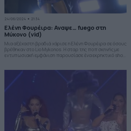
24/06/2024
21:34
Ελένη Φουρέιρα: Αναψε… fuego στη
Μύκονο (vid)
Μια αξέχαστη βραδιά χάρισε η Ελένη Φουρέιρα σε όσους
βρέθηκαν στο Lio Mykonos. Η σταρ της ποπ σκηνής με
εντυπωσιακή εμφάνιση παρουσίασε ένα εκρηκτικό show
και ξεσήκωσε τους πάντες. Ανάμεσα στους θεατές που
την απόλαυσαν διακρίναμε τους πρώην Survivors Γιώργο
Ασημακόπουλο και Ελευθερία Ελευθερίου. Ήταν η
δεύτερη φορά που η 37χρονη ερμηνεύτρια τραγούδησε
στο Lio, […]