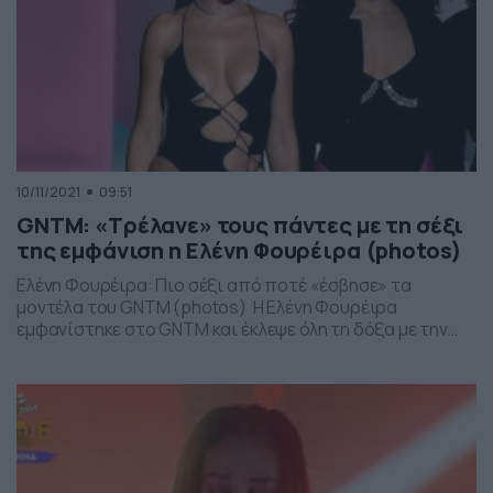
10/11/2021
09:51
GNTM: «Τρέλανε» τους πάντες με τη σέξι
της εμφάνιση η Ελένη Φουρέιρα (photos)
Ελένη Φουρέιρα: Πιο σέξι από ποτέ «έσβησε» τα
μοντέλα του GNTM (photos) Η Ελένη Φουρέιρα
εμφανίστηκε στο GNTM και έκλεψε όλη τη δόξα με την
εμφάνισή της Στο χθεσινό επεισόδιο του GNTM είδαμε
ένα μοναδικό catwalk, με τα μοντέλα να κάνουν
πασαρέλα σε ένα live performance της Ελένης Φουρέιρα.
Τα μοντέλα βγήκαν δύο φορές […]