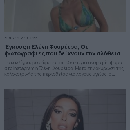
30/07/2022
11:56
Έγκυος η Ελένη Φουρέιρα; Οι
φωτογραφίες που δείχνουν την αλήθεια
Το καλλίγραμμο σώματα της έδειξε για ακόμα μία φορά
στο Instagram η Ελένη Φουρέιρα. Μετά την ακύρωση της
καλοκαιρινής της περιοδείας για λόγους υγείας, οι
φήμες περί εγκυμοσύνης της Ελένης Φουρέιρα έχουν
φουντώσει. Η ίδια τηρεί σιγή ιχθύος, αναφορικά με την
υγεία της και μία ανάρτηση από το διάσημο προφίλ στο
Instagram «Soula Glamorous», ήρθε […]