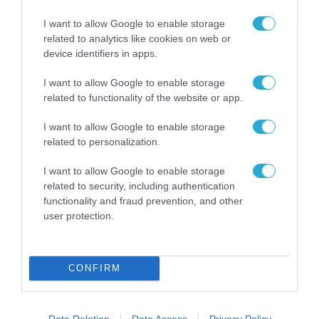
I want to allow Google to enable storage
related to analytics like cookies on web or
device identifiers in apps.
I want to allow Google to enable storage
related to functionality of the website or app.
20/11/2021
14:01
I want to allow Google to enable storage
Απογραφή 2021: Γιατί η ΕΛΣΤΑΤ ρωτάει
related to personalization.
πόσα δωμάτια έχουμε; Όσα πρέπει να
ξέρετε (photos)
I want to allow Google to enable storage
Η συμμετοχή στην απογραφή είναι υποχρεωτική και τα
related to security, including authentication
στοιχεία που συλλέγονται είναι εμπιστευτικά Σε
functionality and fraud prevention, and other
εξέλιξη η Απογραφή Πληθυσμού – Κατοικιών 2021, η
user protection.
οποία διενεργείται από την ΕΛΣΤΑΤ σε ολόκληρη τη
χώρα, με στόχο την καταμέτρηση του πληθυσμού της
Ελλάδας σε κάθε περιφερειακή ενότητα, δήμο ή
CONFIRM
κοινότητα και αυτοτελή οικισμό, καλύπτοντας όλη την
επικράτεια (ηπειρωτική Ελλάδα, […]
Ροή Ειδήσεων
Data Deletion
Data Access
Privacy Policy