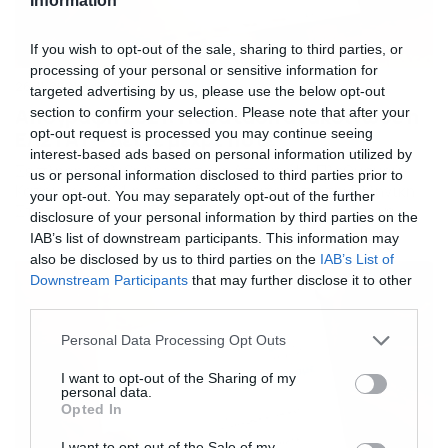
Information
If you wish to opt-out of the sale, sharing to third parties, or
processing of your personal or sensitive information for
26/11/2021
09:15
targeted advertising by us, please use the below opt-out
Απογραφή 2021: Παράταση ανακοίνωσε η
section to confirm your selection. Please note that after your
opt-out request is processed you may continue seeing
ΕΛΣΤΑΤ – Δείτε μέχρι πότε
interest-based ads based on personal information utilized by
Σε πλήρη εξέλιξη βρίσκεται η Απογραφή Πληθυσμού-
us or personal information disclosed to third parties prior to
Κατοικιών 2021, η οποία διενεργείται από τηνΕλληνική
your opt-out. You may separately opt-out of the further
Στατιστική Αρχή (ΕΛΣΤΑΤ) σε ολόκληρη τη χώρα, με
disclosure of your personal information by third parties on the
ημερομηνία αναφοράς την 22α Οκτωβρίου2021. Η
IAB’s list of downstream participants. This information may
συμμετοχή των πολιτών στη διαδικασία της
also be disclosed by us to third parties on the
IAB’s List of
ηλεκτρονικής αυτοαπογραφής είναι μεγάλη.
Downstream Participants
that may further disclose it to other
Προκειμένου να δοθεί ο αναγκαίος χρόνος σε όσους
third parties.
παρέλαβαν τον Μοναδικό Κωδικό Απογραφής με
καθυστέρηση, αλλά και σε […]
Please note that this website/app uses one or more Google
Personal Data Processing Opt Outs
services and may gather and store information including but
not limited to your visit or usage behaviour. You may click to
I want to opt-out of the Sharing of my
personal data.
grant or deny consent to Google and its third-party tags to
Opted In
use your data for below specified purposes in below Google
consent section.
I want to opt-out of the Sale of my