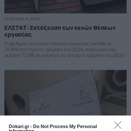
13/06/2024
20:00
ΕΛΣΤΑΤ: Εκτόξευση των κενών θέσεων
εργασίας
Ο αριθμός των κενών θέσεων εργασίας ανήλθε σε
70.826 στο πρώτο τρίμηνο του 2024, σημειώνοντας
αύξηση 72,2% σε σχέση με το τέταρτο τρίμηνο του 2023
και αύξηση 115,6% σε ετήσια βάση. Να σημειωθεί πως η
αύξηση των κενών θέσεων εργασίας που θα πρέπει να
καλυφθούν μέσα σε διάστημα όχι μεγαλύτερο των τριών
μηνών είναι φαινόμενο […]
Dokari.gr -
Do Not Process My Personal