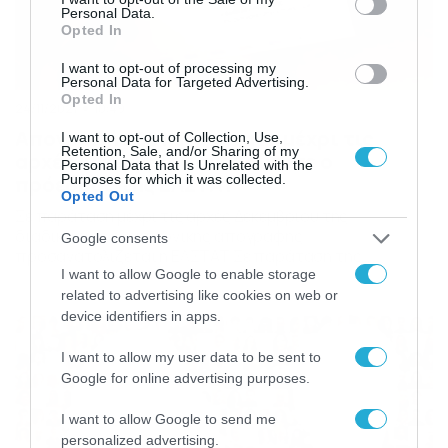
Personal Data.
Opted In
I want to opt-out of processing my
Personal Data for Targeted Advertising.
Opted In
24/11/2021
10:49
Απογραφή 2021: Παράταση μέχρι τις
I want to opt-out of Collection, Use,
Retention, Sale, and/or Sharing of my
αρχές Δεκεμβρίου ανακοίνωσε ο
Personal Data that Is Unrelated with the
Purposes for which it was collected.
πρόεδρος της ΕΛΣΤΑΤ
Opted Out
Σε παράταση μέχρι τις αρχές Δεκεμβρίου της
διαδικασίας ηλεκτρονικής απογραφής
Google consents
προσανατολίζεται η ΕΛΣΤΑΤ Σε παράταση της
διαδικασίας απογραφής θα προχωρήσει η ΕΛΣΤΑΤ.
I want to allow Google to enable storage
Όπως δήλωσε το πρωί της Τετάρτης στον ΑΝΤ1 ο
related to advertising like cookies on web or
πρόεδρος της ΕΛΣΤΑΤ αν και δεν υπάρχει ακόμα
device identifiers in apps.
ακριβής ημερομηνία για την παράταση της απογραφής,
αυτή εκτιμάται ότι θα αφορά τις αρχές Δεκεμβρίου.
I want to allow my user data to be sent to
«Είμαστε […]
Google for online advertising purposes.
I want to allow Google to send me
personalized advertising.