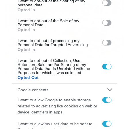
not limited to your visit or usage behaviour. You may click to
I want to opt-out of the Sharing of my
personal data.
grant or deny consent to Google and its third-party tags to
Opted In
use your data for below specified purposes in below Google
consent section.
I want to opt-out of the Sale of my
Personal Data.
Opted In
I want to opt-out of processing my
Personal Data for Targeted Advertising.
Opted In
I want to opt-out of Collection, Use,
04/06/2023
18:50
Retention, Sale, and/or Sharing of my
Personal Data that Is Unrelated with the
Επίδομα αδείας καλοκαιριού 2023: Τι
Purposes for which it was collected.
ισχύει, πώς υπολογίζεται
Opted Out
Τι ισχύει για το επίδομα αδείας, πώς το υπολογίζουμε
Google consents
και πότε πληρώνεται από τον εργοδότη στον
εργαζόμενο; Κάθε εργαζόμενος δικαιούται την ετήσια
I want to allow Google to enable storage
άδεια, η οποία συνήθως λαμβάνεται στο μεγαλύτερο
related to advertising like cookies on web or
ποσοστό της κατά την περίοδο του καλοκαιριού. Οι
device identifiers in apps.
μισοί τουλάχιστον εργαζόμενοι μιας επιχείρησης
πρέπει να πάρουν την άδεια μέσα στο χρονικό διάστημα
I want to allow my user data to be sent to
από 1 Μαΐου μέχρι […]