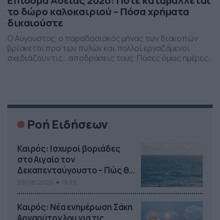
Επίδομα Αδείας 2020: Πότε καταβάλλεται
το δώρο καλοκαιριού – Πόσα χρήματα
δικαιούστε
Ο Αύγουστος, ο παραδοσιακός μήνας των διακοπών
βρίσκεται προ των πυλών και πολλοί εργαζόμενοι
σχεδιάζουν τις… αποδράσεις τους. Πόσες όμως ημέρες
αδείας δικαιούται κάθε εργαζόμενος; Πόσα χρήματα
λαμβάνει ως επίδομα; Σε συνεργασία, λοιπόν, με το
Κέντρο Πληροφόρησης Εργαζομένων και Ανέργων
(ΚΕΠΕΑ), η Συνομοσπονδία παρέχει πληροφορίες για
τον τρόπο χορήγησης της άδειας, για την κατάτμησή
της, […]
Ροή Ειδήσεων
Καιρός: Ισχυροί βοριάδες
στο Αιγαίο τον
Δεκαπενταύγουστο – Πώς θα
κυλήσει η εβδομάδα
09/08/2026
19:59
Καιρός: Νέα ενημέρωση Σάκη
Αρναούτογλου για τις