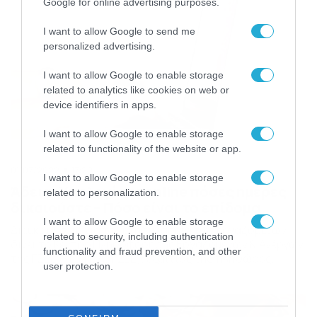
Google for online advertising purposes.
I want to allow Google to send me
personalized advertising.
I want to allow Google to enable storage
related to analytics like cookies on web or
device identifiers in apps.
I want to allow Google to enable storage
related to functionality of the website or app.
01/07/2022
17:20
I want to allow Google to enable storage
Άδεια: Υπολογίστε online πόσες ημέρες
related to personalization.
δικαιούστε – Πόσο είναι το επίδομα
I want to allow Google to enable storage
Διευκρινίσεις για την ετήσια άδεια των εργαζομένων
related to security, including authentication
δίνει το Κέντρο Πληροφόρησης Εργαζομένων & Ανέργων
functionality and fraud prevention, and other
της ΓΣΕΕ (ΚΕ.Π.Ε.Α./ΓΣΕΕ), εξαιτίας της πληθώρας
user protection.
ερωτημάτων και καταγγελιών που λαμβάνει η Γενική
Συνομοσπονδία Εργατών Ελλάδας (ΓΣΕΕ). Οι
εργαζόμενοι έχουν τη δυνατότητα, μέσω της online
εφαρμογής, που έχει δημιουργήσει το ΚΕΠΕΑ στην