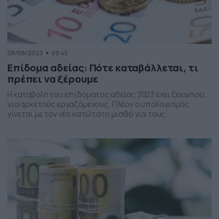
08/08/2023
09:45
Επίδομα αδείας: Πότε καταβάλλεται, τι
πρέπει να ξέρουμε
Η καταβολή του επιδόματος αδείας 2023 έχει ξεκινήσει
για αρκετούς εργαζόμενους. Πλέον ο υπολογισμός
γίνεται με τον νέο κατώτατο μισθό για τους
εργαζόμενους του ιδιωτικού τομέα. Σημειώνεται δε, ότι
το επίδομα αδείας 2023 καταβάλλεται σε όσους
μισθωτούς έχουν κατοχυρώσει δικαίωμα κανονικής
άδειας αναψυχής, αυτούσιας ή σε χρήμα. Επίσης, η
ετήσια άδεια του εργαζόμενου χορηγείται σε […]