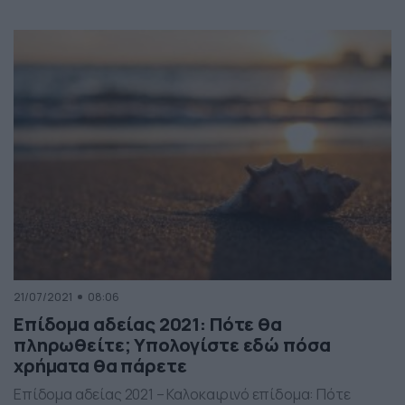
αδείας που καταβάλλεται από τους εργοδότες στους
εργαζόμενους. Σύμφωνα με το ΚΕΠΕΑ ο χρόνος
χορήγησης των αδειών καθορίζεται κατόπιν
συμφωνίας μεταξύ μισθωτών και εργοδότη.
Τουλάχιστον οι μισοί από τους μισθωτούς πρέπει να
πάρουν άδεια […]
21/07/2021
08:06
Επίδομα αδείας 2021: Πότε θα
πληρωθείτε; Υπολογίστε εδώ πόσα
χρήματα θα πάρετε
Επίδομα αδείας 2021 – Καλοκαιρινό επίδομα: Πότε