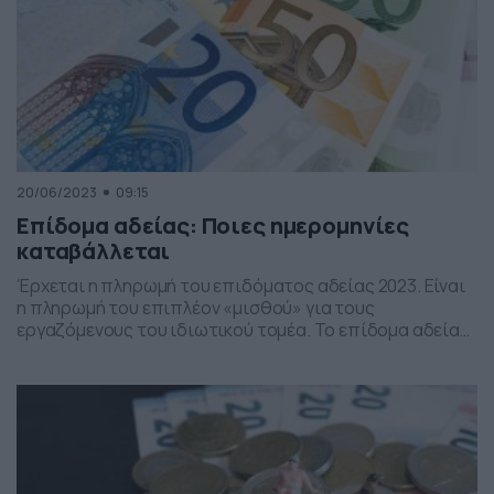
20/06/2023
09:15
Επίδομα αδείας: Ποιες ημερομηνίες
καταβάλλεται
Έρχεται η πληρωμή του επιδόματος αδείας 2023. Είναι
η πληρωμή του επιπλέον «μισθού» για τους
εργαζόμενους του ιδιωτικού τομέα. Το επίδομα αδείας
2023 πληρώνεται τον επόμενο μήνα σε όσους
μισθωτούς έχουν κατοχυρώσει δικαίωμα κανονικής
άδειας αναψυχής, αυτούσιας ή σε χρήμα. Σημειώνεται
ότι η ετήσια άδεια του εργαζόμενου χορηγείται σε
συνεννόηση με τον εργοδότη ως προς […]