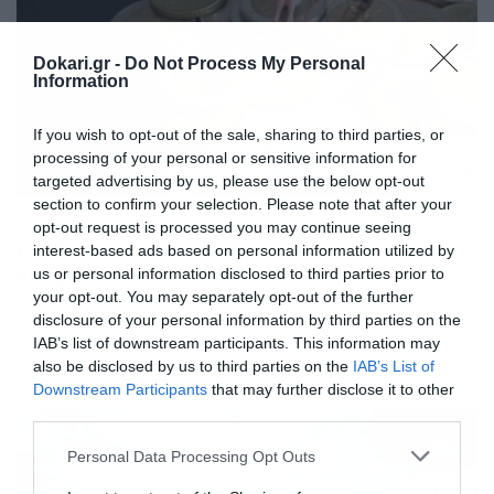
Dokari.gr -
Do Not Process My Personal
Information
If you wish to opt-out of the sale, sharing to third parties, or
processing of your personal or sensitive information for
targeted advertising by us, please use the below opt-out
section to confirm your selection. Please note that after your
16/06/2023
09:45
opt-out request is processed you may continue seeing
Επίδομα αδείας: Πότε θα δείτε τα
interest-based ads based on personal information utilized by
χρήματα
us or personal information disclosed to third parties prior to
your opt-out. You may separately opt-out of the further
Πλησιάζει η πληρωμή για το επίδομα αδείας 2023. Είναι
disclosure of your personal information by third parties on the
η πληρωμή του επιπλέον «μισθού» για τους
IAB’s list of downstream participants. This information may
εργαζόμενους του ιδιωτικού τομέα. Το επίδομα αδείας
also be disclosed by us to third parties on the
IAB’s List of
2023 πληρώνεται τον επόμενο μήνα σε όσους
Downstream Participants
that may further disclose it to other
μισθωτούς έχουν κατοχυρώσει δικαίωμα κανονικής
third parties.
άδειας αναψυχής, αυτούσιας ή σε χρήμα. Σημειώνεται
ότι η ετήσια άδεια του εργαζόμενου χορηγείται σε
Please note that this website/app uses one or more Google
Personal Data Processing Opt Outs
συνεννόηση με τον εργοδότη ως […]
services and may gather and store information including but