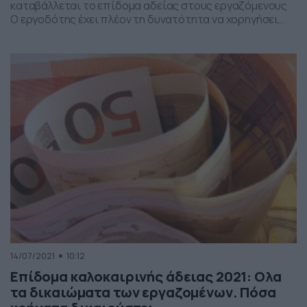
καταβάλλεται το επίδομα αδείας στους εργαζόμενους
Ο εργοδότης έχει πλέον τη δυνατότητα να χορηγήσει
την άδεια μέχρι το πρώτο τρίμηνο του επόμενου έτους
και όχι μέχρι το τέλος του έτους όπως ίσχυε μέχρι
σήμερα. Σε διευκρινίσεις για την ετήσια άδεια των
εργαζομένων προχώρησε η ΓΣΕΕ. Σημειώνεται πως ο
εργοδότης […]
14/07/2021
10:12
Επίδομα καλοκαιρινής άδειας 2021: Ολα
τα δικαιώματα των εργαζομένων. Πόσα