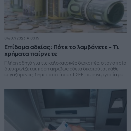
04/07/2023
09:15
Επίδομα αδείας: Πότε το λαμβάνετε – Τι
χρήματα παίρνετε
Πλήρη οδηγό για τις καλοκαιρινές διακοπές, στον οποίο
διευκρινίζεται πόση ακριβώς άδεια δικαιούται κάθε
εργαζόμενος, δημοσιοποίησε η ΓΣΕΕ, σε συνεργασία με
το Κέντρο Πληροφόρησης Εργαζομένων & Ανέργων
(ΚΕ.Π.Ε.Α.). Το ΚΕΠΕΑ έχει θέσει σε λειτουργία on line
εφαρμογή, ώστε οι εργαζόμενοι να μπορούν να
υπολογίσουν την άδεια που δικαιούνται. Πότε παίρνουν
άδεια οι εργαζόμενοι Η ετήσια […]