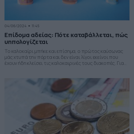
04/06/2024
11:45
Επίδομα αδείας: Πότε καταβάλλεται, πώς
υηπολογίζεται
Το καλοκαίρι μπήκε και επίσημα, ο πρώτος καύσωνας
μάς χτυπά την πόρτα και δεν είναι λίγοι εκείνοι που
έχουν ήδη κλείσει τις καλοκαιρινές τους διακοπές. Για
να βγουν πιο εύκολα τα έξοδα όμως, χρειάζεται το
επίδομα αδείας. Το 2024 ισχύει ό,τι και τα περασμένα
χρόνια, με μία σημαντική διαφορά. Ότι είναι αυξημένο
για μια συγκεκριμένη […]