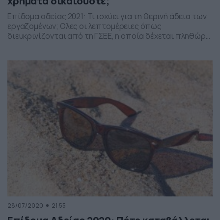
χρήματα δικαιούστε;
Επίδομα αδείας 2021: Τι ισχύει για τη θερινή άδεια των
εργαζομένων; Ολες οι λεπτομέρειες όπως
διευκρινίζονται από τη ΓΣΕΕ, η οποία δέχεται πληθώρα
ερωτημάτων και καταγγελιών… To καλοκαίρι έφτασε με
τους περισσότερους εργαζόμενους να έχουν ξεκινήσει
ήδη τις διακοπές τους, ενώ αναμένουν την καταβολή του
επιδόματος αδείας. Συνήθως, το επίδομα αδείας
καταβάλλεται με την έναρξη […]
28/07/2020
21:55