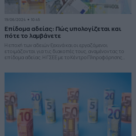
19/06/2024
10:45
Επίδομα αδείας: Πώς υπολογίζεται και
πότε το λαμβάνετε
Η εποχή των αδειών ξεκινά και οι εργαζόμενοι
ετοιμάζονται για τις διακοπές τους, αναμένοντας το
επίδομα αδείας. Η ΓΣΕΕ με το Κέντρο Πληροφόρησης
Εργαζομένων & Ανέργων (ΚΕ.Π.Ε.Α.) της
Συνομοσπονδίας www.kepea.gr ενημερώνει για την
ετήσια άδεια αναψυχής των εργαζομένων και θέτει στη
διάθεσή τους τη δυνατότητα μέσω της on line
εφαρμογής που έχει δημιουργήσει το ΚΕ.Π.Ε.Α. […]