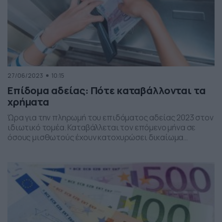
27/06/2023
10:15
Επίδομα αδείας: Πότε καταβάλλονται τα
χρήματα
Ώρα για την πληρωμή του επιδόματος αδείας 2023 στον
ιδιωτικό τομέα. Καταβάλλεται τον επόμενο μήνα σε
όσους μισθωτούς έχουν κατοχυρώσει δικαίωμα
κανονικής άδειας αναψυχής, αυτούσιας ή σε χρήμα.
Σημειώνεται ότι η ετήσια άδεια του εργαζόμενου
χορηγείται σε συνεννόηση με τον εργοδότη ως προς το
χρόνο χορήγησής της και σε κάθε περίπτωση εντός
διμήνου από την […]