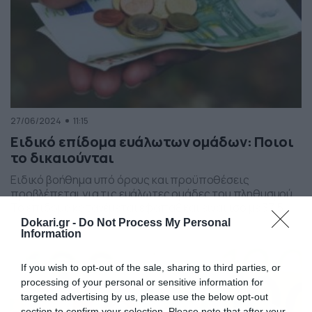
27/06/2024
11:15
Ειδικό επίδομα ευάλωτων ομάδων: Ποιοι
το δικαιούνται
Ειδικό βοήθημα υπό όρους και προϋποθέσεις
προβλέπεται για τις ευάλωτες ομάδες του πληθυσμού.
Το επίδομα κατανέμεται εφάπαξ και είναι ίσο με 37,5
ημερήσια επιδόματα ανεργίας. Με την αναπροσαρμογή
Dokari.gr -
Do Not Process My Personal
από 1ης Απριλίου 2024 ανέρχεται σε 764,63 € και
Information
προσαυξάνεται κατά 10% για κάθε έμμεσα ασφαλισμένο
μέλος. Δικαιούχοι του Ειδικού Βοηθήματος είναι
If you wish to opt-out of the sale, sharing to third parties, or
ασφαλισμένοι των εξής κατηγοριών: Γονείς […]
processing of your personal or sensitive information for
targeted advertising by us, please use the below opt-out
section to confirm your selection. Please note that after your