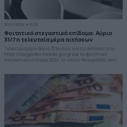
30/07/2024
13:00
Φοιτητικό στεγαστικό επίδομα: Αύριο
31/7 η τελευταία μέρα αιτήσεων
Τελευταία μέρα αύριο 31 Ιουλίου για τις αιτήσεις στο
https://stegastiko.minedu.gov.gr και το φοιτητικό
στεγαστικό επίδομα 2024, το οποίο θα κυμανθεί από
1.500 έως και 2.500 ευρώ. Για την υποβολή της αίτησης
πρέπει ο φοιτητής για τον οποίο χορηγείται το
επίδομα να είναι Έλληνας πολίτης ή πολίτης άλλης
χώρας της Ευρωπαϊκής Ένωσης, να είναι κάτοχος
Ακαδημαϊκής […]