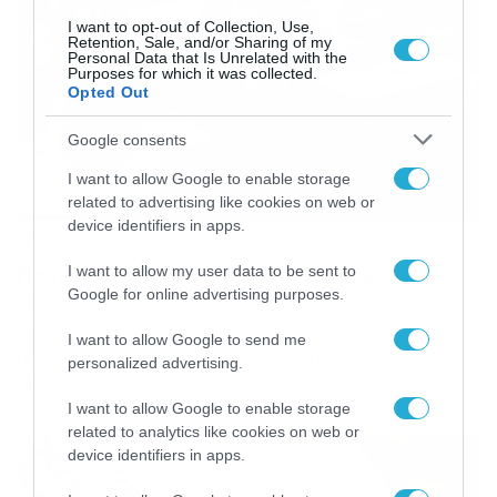
I want to opt-out of Collection, Use,
Retention, Sale, and/or Sharing of my
Personal Data that Is Unrelated with the
Purposes for which it was collected.
Opted Out
Google consents
I want to allow Google to enable storage
related to advertising like cookies on web or
device identifiers in apps.
30/05/2024
19:00
Πανελλήνιες 2024: Ποιοι μαθητές θα
I want to allow my user data to be sent to
πάρουν το επίδομα των 350ευρώ;
Google for online advertising purposes.
Για τους μαθητές που θα χρειαστεί να μετακινηθούν
I want to allow Google to send me
από το σπίτι τους θα δοθεί επίδομα ύψους 350 ευρώ,
personalized advertising.
καθώς πολλά εξεταστικά κέντρα δεν «καλύπτουν»
ακριτικές περιοχές όπως είναι μερικά νησιά της χώρας
I want to allow Google to enable storage
αλλά και μέρη της ηπειρωτικής Ελλάδας που είναι πιο
related to analytics like cookies on web or
απομακρυσμένα. Η συγκεκριμένη οικονομική ενίσχυση
device identifiers in apps.
αφορά την κάλυψη των εξόδων υποψηφίων οι οποίοι
συμμετέχουν […]