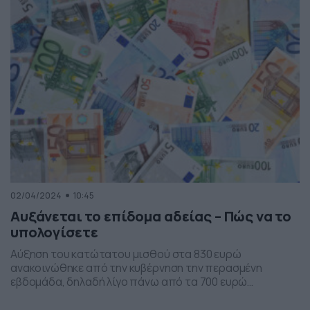
εορτές του Πάσχα 2024 σε τριακόσια πενήντα […]
02/04/2024
10:45
Αυξάνεται το επίδομα αδείας – Πώς να το
υπολογίσετε
Αύξηση του κατώτατου μισθού στα 830 ευρώ
ανακοινώθηκε από την κυβέρνηση την περασμένη
εβδομάδα, δηλαδή λίγο πάνω από τα 700 ευρώ
«καθαρά». Η αύξηση αυτή ισχύει από 1η Απριλίου και θα
«προλάβει» να συμπαρασύρει και το Δώρο Πάσχα 2024,