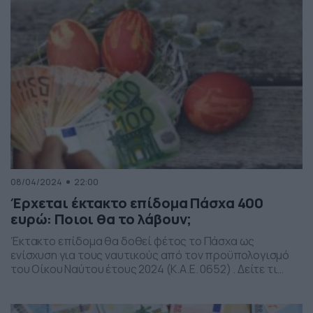
οικονομικού έτους 2024, για να χρηματοδοτηθεί […]
08/04/2024
22:00
Έρχεται έκτακτο επίδομα Πάσχα 400
ευρώ: Ποιοι θα το λάβουν;
Έκτακτο επίδομα θα δοθεί φέτος το Πάσχα ως
ενίσχυση για τους ναυτικούς από τον προϋπολογισμό
του Οίκου Ναύτου έτους 2024 (Κ.Α.Ε. 0652) . Δείτε τι
αναγράφεται και ποιοι το δικαιούνται στις διατάξεις
των παρ. 2 έως 5 κατηγορίες ανέργων ναυτικών.
Συγκεκριμένα το ύψος αυτής καθορίζεται: α) για τις