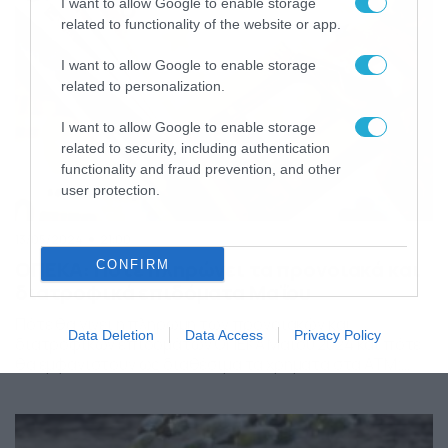
I want to allow Google to enable storage
related to functionality of the website or app.
I want to allow Google to enable storage
related to personalization.
I want to allow Google to enable storage
related to security, including authentication
functionality and fraud prevention, and other
user protection.
13/05/2024
21:00
ΟΠΕΚΑ: Πότε πληρώνει τα προνοιακά και
CONFIRM
διατροφικά επιδόματα Μαΐου
Πότε θα γίνει η πληρωμή των προνοιακών και
Data Deletion
Data Access
Privacy Policy
διατροφικών επιδομάτων ΟΠΕΚΑ Μαΐου 2024 και πότε
θα εμφανίστουν ως διαθέσιμα τα χρήματα στα ΑΤΜ;
Σύμφωνα με πληροφορίες η πληρωμή στους
δικαιούχους θα γίνει μετά την έγκριση με υπουργική
απόφαση δαπάνης σε βάρος των πιστώσεων του
προϋπολογισμού εξόδων του υπουργείου Εργασίας,