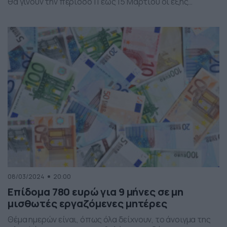
θα γίνουν την περίοδο 11 έως 15 Μαρτίου οι εξής
καταβολές, στο πλαίσιο των τακτικών πληρωμών του
Φορέα: • Από τις 11 έως 15 Μαρτίου θα καταβληθούν
25.6000.000 ευρώ σε 1030 δικαιούχους σε συνέχεια
έκδοσης αποφάσεων για […]
08/03/2024
20:00
Επίδομα 780 ευρώ για 9 μήνες σε μη
μισθωτές εργαζόμενες μητέρες
Θέμα ημερών είναι, όπως όλα δείχνουν, το άνοιγμα της