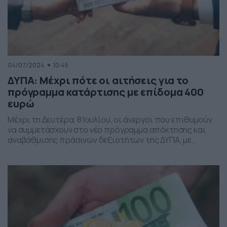
04/07/2024
10:45
ΔΥΠΑ: Μέχρι πότε οι αιτήσεις για το
πρόγραμμα κατάρτισης με επίδομα 400
ευρώ
Μέχρι τη Δευτέρα, 8 Ιουλίου, οι άνεργοι που επιθυμούν
να συμμετάσχουν στο νέο πρόγραμμα απόκτησης και
αναβάθμισης πράσινων δεξιοτήτων της ΔΥΠΑ, με
επίδομα 400 ευρώ, μπορούν να υποβάλουν αίτηση
συμμετοχής. Το πρόγραμμα συνεχούς επαγγελματικής
κατάρτισης της ΔΥΠΑ, που απευθύνεται σε 50.000
ανέργους, υλοποιείται στο πλαίσιο του Εθνικού
Σχεδίου Ανάκαμψης και Ανθεκτικότητας «Ελλάδα 2.0», με
τη […]