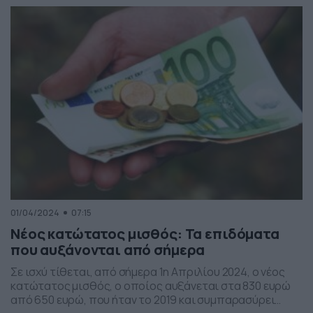
αλλά και το επίδομα αδείας. «Το δώρο Πάσχα και το
επίδομα αδείας θα υπολογιστούν βάσει της […]
01/04/2024
07:15
Νέος κατώτατος μισθός: Τα επιδόματα
που αυξάνονται από σήμερα
Σε ισχύ τίθεται, από σήμερα 1η Απριλίου 2024, ο νέος
κατώτατος μισθός, ο οποίος αυξάνεται στα 830 ευρώ
από 650 ευρώ, που ήταν το 2019 και συμπαρασύρει