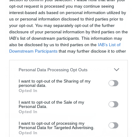
opt-out request is processed you may continue seeing
interest-based ads based on personal information utilized by
us or personal information disclosed to third parties prior to
your opt-out. You may separately opt-out of the further
disclosure of your personal information by third parties on the
IAB’s list of downstream participants. This information may
also be disclosed by us to third parties on the
IAB’s List of
Downstream Participants
that may further disclose it to other
third parties.
21/06/2024
12:45
Έκτακτο επίδομα συνταξιούχων – Ποιοι
Please note that this website/app uses one or more Google
Personal Data Processing Opt Outs
το λαμβάνουν και πότε
services and may gather and store information including but
not limited to your visit or usage behaviour. You may click to
I want to opt-out of the Sharing of my
Τέλος στα σενάρια για επιπλέον επίδομα σε
personal data.
grant or deny consent to Google and its third-party tags to
Opted In
συνταξιούχους έδινε λίγους μόλις μήνες πριν ο Κυριάκος
use your data for below specified purposes in below Google
Μητσοτάκης, φαίνεται όμως ότι τελικά, δεν αργούν νέες
consent section.
I want to opt-out of the Sale of my
ανακοινώσεις που θα φέρουν επιπλέον χρήματα,
Personal Data.
εκτάκτως, σε αρκετούς. Συγκεκριμένα, σήμερα
Opted In
ανακοινώθηκε ότι θα επιβληθεί έκτακτη προσωρινή
συνεισφοράς αλληλεγγύης στις εταιρίες διύλισης για το
I want to opt-out of processing my
έτος 2022, και θα θεσπιστεί έκτακτη Προσωρινή
Personal Data for Targeted Advertising.
Opted In
Συνεισφορά […]