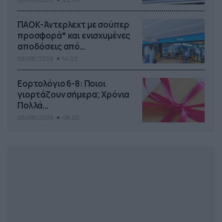
ΠΑΟΚ-Άντερλεχτ με σούπερ
προσφορά* και ενισχυμένες
αποδόσεις από
το Pamestoixima.gr
06/08/2026
14:02
Εορτολόγιο 6-8: Ποιοι
γιορτάζουν σήμερα; Χρόνια
Πολλά…
06/08/2026
08:05