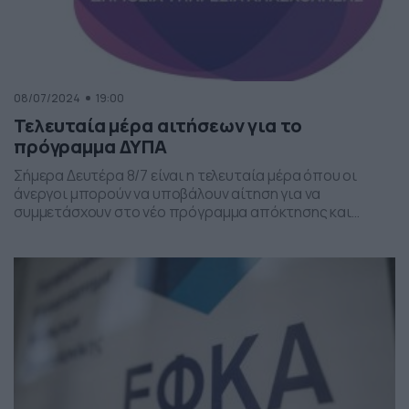
08/07/2024
19:00
Τελευταία μέρα αιτήσεων για το
πρόγραμμα ΔΥΠΑ
Σήμερα Δευτέρα 8/7 είναι η τελευταία μέρα όπου οι
άνεργοι μπορούν να υποβάλουν αίτηση για να
συμμετάσχουν στο νέο πρόγραμμα απόκτησης και
αναβάθμισης πράσινων δεξιοτήτων της ΔΥΠΑ.
Συγκεκριμένα το πρόγραμμα συνεχιζόμενης
επαγγελματικής κατάρτισης της ΔΥΠΑ υλοποιείται στο
πλαίσιο του Εθνικού Σχεδίου Ανάκαμψης και
Ανθεκτικότητας «Ελλάδα 2.0» για 50.000 ανέργους με τη
χρηματοδότηση της Ευρωπαϊκής Ένωσης […]