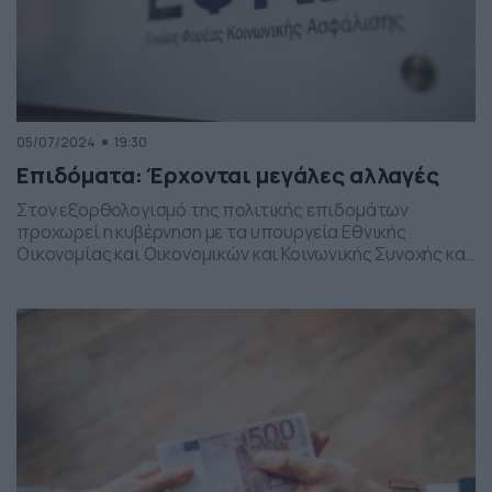
05/07/2024
19:30
Επιδόματα: Έρχονται μεγάλες αλλαγές
Στον εξορθολογισμό της πολιτικής επιδομάτων
προχωρεί η κυβέρνηση με τα υπουργεία Εθνικής
Οικονομίας και Οικονομικών και Κοινωνικής Συνοχής και
Οικογένειας να είναι σε συντονισμό. Στόχος της
πρωτοβουλίας είναι η χορήγηση των επιδομάτων προς
όσους τα έχουν πραγματικά ανάγκη και η αντιμετώπιση
φαινομένων κατάχρησης, χωρίς να μειωθεί ο συνολικός
τους προϋπολογισμός. Η νέα παρέμβαση αναμένεται να
[…]