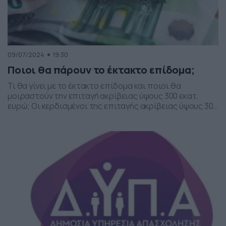
09/07/2024
19:30
Ποιοι θα πάρουν το έκτακτο επίδομα;
Τι θα γίνει με το έκτακτο επίδομα και ποιοι θα
μοιραστούν την επιταγή ακρίβειας ύψους 300 εκατ.
ευρώ; Οι κερδισμένοι της επιταγής ακρίβειας ύψους 300
εκατ. ευρώ η οποία θα προκύψει από τα έσοδα και την
προσωρινή εισφορά στα κέρδη των διυλιστηρίων είναι
οι συνταξιούχοι, δικαιούχοι του επιδόματος παιδιού
και του Ελάχιστου Εγγυημένου Εισοδήματος και […]