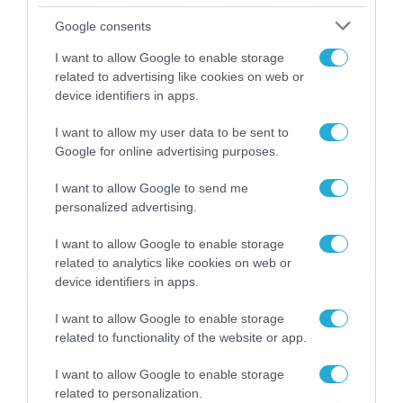
Google consents
I want to allow Google to enable storage
related to advertising like cookies on web or
21/02/2013
13:16
device identifiers in apps.
Εθνικός Σαγέικων: Χειρουργήθηκε ο
Μικελάτος
I want to allow my user data to be sent to
Με απόλυτη επιτυχία υποβλήθηκε σε χειρουργική
Google for online advertising purposes.
επέμβαση για την αποκατάσταση της ζημιάς στον
πρόσθιο χιαστό, ο Σωτήρης Μουρελάτος, σε κλινική της
I want to allow Google to send me
Αθήνας. Ο άσος του Εθνικού Σαγέικων μετράει πλέον
personalized advertising.
αντίστροφα το χρόνο για την επάνοδό του στα γήπεδα
και θα δώσει τη μάχη του για να είναι απόλυτα έτοιμος
I want to allow Google to enable storage
με την έναρξη της νέας αγωνιστικής […]
related to analytics like cookies on web or
device identifiers in apps.
Ροή Ειδήσεων
I want to allow Google to enable storage
related to functionality of the website or app.
Πρεμιέρα στην Ολλανδία, την
Πορτογαλία και τη Β’
I want to allow Google to enable storage
Γερμανίας με πολλές
related to personalization.