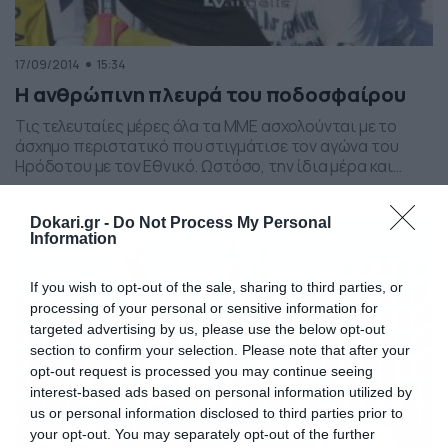
17/09/2014
15:34
Η ανθρώπινη πλευρά του ποδοσφαίρου
Τις τελευταίες μέρες όλα τα ΜΜΕ ασχολούνται με το
άσχημο περιστατικό που στιγμάτισε τον αγώνα του
Ηρόδοτου με τον Εθνικό. Ωστόσο, την ίδια μέρα και
συγκεκριμένα στον αγώνα του Εθνικού Σαγεΐκων και της
Ακράτας, ένας παίκτης έδειξε την ανθρώπινη πλευρά
Dokari.gr -
Do Not Process My Personal
του σε έναν συμπαίκτη του, ο οποίος σφάδαζε από τον
Information
πόνο. Σε μια σκληρή διεκδίκηση […]
If you wish to opt-out of the sale, sharing to third parties, or
processing of your personal or sensitive information for
targeted advertising by us, please use the below opt-out
section to confirm your selection. Please note that after your
opt-out request is processed you may continue seeing
interest-based ads based on personal information utilized by
us or personal information disclosed to third parties prior to
your opt-out. You may separately opt-out of the further