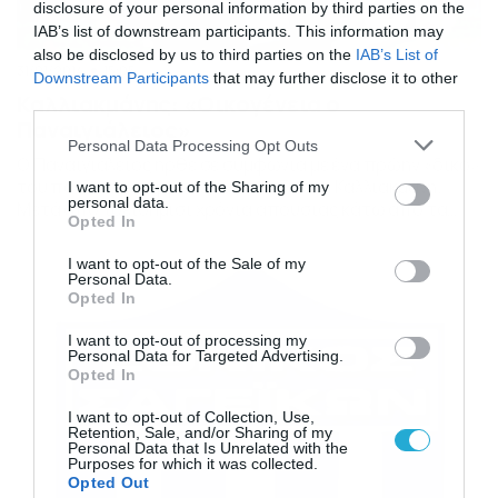
disclosure of your personal information by third parties on the
IAB’s list of downstream participants. This information may
also be disclosed by us to third parties on the
IAB’s List of
31/01/2014
15:05
Downstream Participants
that may further disclose it to other
Καλλιακμάνης: «Οικογένεια ο
third parties.
Παναιγιάλειος»
Please note that this website/app uses one or more Google
Personal Data Processing Opt Outs
Ο Παναιγιάλειος ήρθε σε συμφωνία με ένα πρώην «δικό»
services and may gather and store information including but
του παιδί, τον τερματοφύλακα, Γιάννη Καλλιακμάνη.
not limited to your visit or usage behaviour. You may click to
I want to opt-out of the Sharing of my
personal data.
Μετά από τρεισήμισι χρόνια απουσίας κάτω από τα
grant or deny consent to Google and its third-party tags to
Opted In
δοκάρια της ομάδας του Αιγίου, ο 25χρονος άσος
use your data for below specified purposes in below Google
επιστρέφει στα λημέρια του. Η προηγούμενη θητεία
consent section.
I want to opt-out of the Sale of my
στους «μελανόλευκους»,ήταν την αγωνιστική περίοδο
Personal Data.
2009-2010. Ωστόσο μέχρι πρότινος αγωνίζονταν στη Γ
Opted In
Εθνική και στον Εθνικό Σαγέικων, […]
I want to opt-out of processing my
Personal Data for Targeted Advertising.
Opted In
I want to opt-out of Collection, Use,
Retention, Sale, and/or Sharing of my
Personal Data that Is Unrelated with the
Purposes for which it was collected.
Opted Out