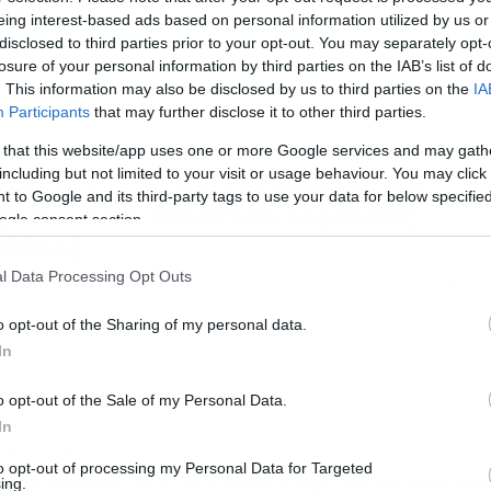
eing interest-based ads based on personal information utilized by us or
ΜΑ
disclosed to third parties prior to your opt-out. You may separately opt-
losure of your personal information by third parties on the IAB’s list of
. This information may also be disclosed by us to third parties on the
IA
Participants
that may further disclose it to other third parties.
/07/2021
15:16
 that this website/app uses one or more Google services and may gath
including but not limited to your visit or usage behaviour. You may click 
uro 2020: Ο Ελβετός οπαδός που
 to Google and its third-party tags to use your data for below specifi
γινε… viral, απέκτησε χορηγούς
ogle consent section.
video)
l Data Processing Opt Outs
ο παιχνίδι της Ελβετίας με τη Γαλλία, ένας οπαδός έκλεψε τι
τυπώσεις με τις αντιδράσεις του. Στο παιχνίδι Γαλλία-Ελβε
πασαν καρδιές, με τους Ελβετούς να παίρνουν την πρόκριση
o opt-out of the Sharing of my personal data.
α πέναλτι. Η κάμερα έπιασε το κοντράστ συναισθημάτων,
In
σα σε τέσσερα λεπτά, ενός Ελβετού οπαδού στην εξέδρα. Ο
ύκα Λούτενμπαχ κατάφερε να γίνει μέσα σε δευτερόλεπτα vir
o opt-out of the Sale of my Personal Data.
]
In
/06/2021
10:23
to opt-out of processing my Personal Data for Targeted
uro 2020: Ποια ομάδα θα κατακτήσε
ing.