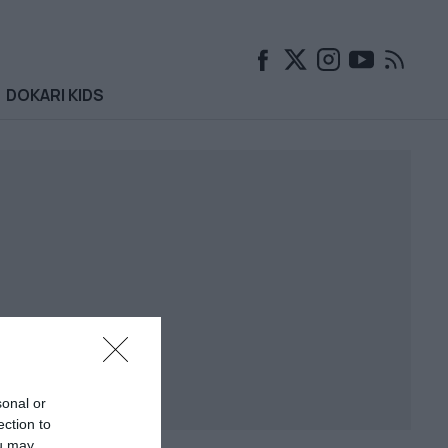
DOKARI KIDS
sonal or
ection to
ou may