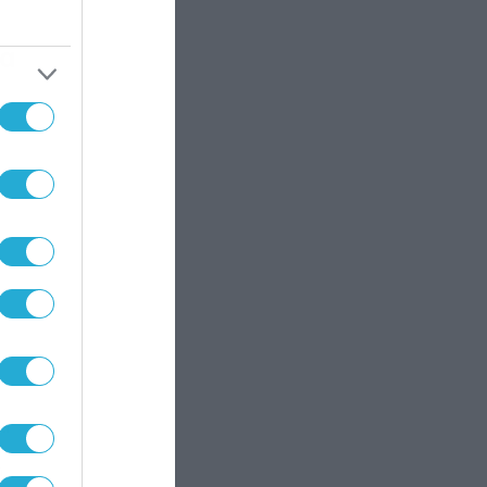
ια
ια
ην