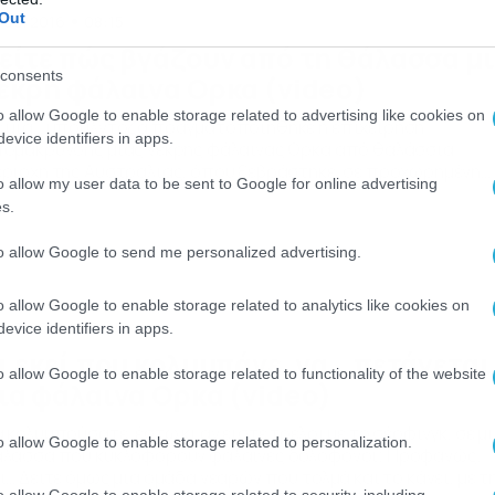
Out
/09/2016
08:15
είτε πώς βγάζουν από τη θάλασσα μ
consents
εκρή φάλαινα Ορκα (video)
o allow Google to enable storage related to advertising like cookies on
 μια… μπουλντόζα πραγματοποιήθηκε η επιχείρηση
evice identifiers in apps.
ομάκρυνσης μιας νεκρής φάλαινας Ορκα από θαλάσσια
ριοχή της Αυστραλίας, όπου ξεβράστηκε, σε προχωρημένη
o allow my user data to be sent to Google for online advertising
άλιστα- σήψη. Δείτε το βίντεο…
s.
to allow Google to send me personalized advertising.
o allow Google to enable storage related to analytics like cookies on
/09/2016
10:45
evice identifiers in apps.
ι εκεί που κολυμπάνε, να… πετάγεται
o allow Google to enable storage related to functionality of the website
ια φάλαινα Ορκα (video)
 κολυμπούσατε, έστω κι αν είστε τρελοί με το σέρφινγκ, σε μ
o allow Google to enable storage related to personalization.
λασσα που κυκλοφορούν φάλαινες δολοφόνοι; Προφανώς,
ι… Δείτε όμως μια ομάδα νεαρών που τολμά και το κάνει, με τ
o allow Google to enable storage related to security, including