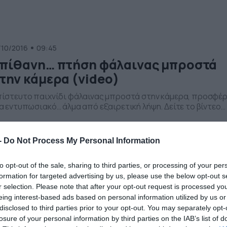
αυμάτισε τουλάχιστον 120, ξεβράστηκαν και άλλα θαλάσσια
άσματα, […]
/10/2016
09:45
πίθανη… πτήση φάλαινας μπροστά
την κάμερα (video)
ίστευτο παιχνίδι φάλαινας μπροστά στην κάμερα, προσφέρ
α εντυπωσιακό… άλμα από εξαιρετική λήψη. Δείτε το βίντεο…
-
Do Not Process My Personal Information
to opt-out of the sale, sharing to third parties, or processing of your per
formation for targeted advertising by us, please use the below opt-out s
/10/2016
18:45
r selection. Please note that after your opt-out request is processed y
υγκλονίζει η προσπάθεια μικρής
eing interest-based ads based on personal information utilized by us or
disclosed to third parties prior to your opt-out. You may separately opt-
άλαινας να σώσει τη μαμά της (vide
losure of your personal information by third parties on the IAB’s list of