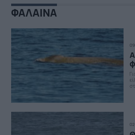
ΦΑΛΑΙΝΑ
09
Α
φ
Γι
εί
στ
σπ
πρ
θά
σπ
02
Θ