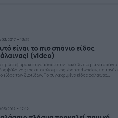
/03/2017
13:25
υτό είναι το πιο σπάνιο είδος
άλαινας! (video)
α πρώτη φορά καταγράφηκε στον φακό βίντεο με ένα σπάνιο
δος φάλαινας της αποκαλούμενης «beaked whale», που ανήκ
ο είδος των ζιφιίδων. Το συγκεκριμένο είδος φάλαινας,
άνια έχει καταγραφεί σε υποβρύχιες κάμερες καθώς
όκειται για ζώα που κολυμπούν πολύ βαθιά μέσα στη
λασσα και για μεγάλα διαστήματα. Η κάμερα όμως εντόπισε 
άνιο φαινόμενο και […]
/03/2017
17:12
αλάσσιο πλάσμα προκαλεί πανικό,