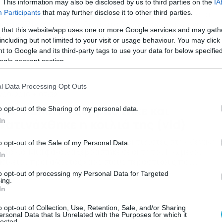
. This information may also be disclosed by us to third parties on the
IA
γκλονίζει πραγματικά η προσπάθεια μιας μικρής φάλαινας 
Participants
that may further disclose it to other third parties.
ηθήσει τη μαμά της να ξεκολλήσει από τα αβαθή νερά στα
οία κόλλησε. Οπως θα δείτε στο βίντεο που κατέγραψε
 that this website/app uses one or more Google services and may gath
δησεογραφικό δίκτυο από αέρος, η μικρή φάλαινα δίνει
including but not limited to your visit or usage behaviour. You may click 
ράστια μάχη, η οποία μετά από αρκετή ώρα στέφθηκε με
 to Google and its third-party tags to use your data for below specifi
ιτυχία…
ogle consent section.
l Data Processing Opt Outs
/09/2016
07:32
οκ: Φάλαινα ξεβράστηκε και
o opt-out of the Sharing of my personal data.
νατινάχθηκε η κοιλιά της (vid)
In
α απίστευτο θέαμα αντίκρυσαν οι ακτιβιστές στην Μεγάλη
o opt-out of the Sale of my Personal Data.
ετανία. Μία φάλαινα ξεβράστηκε σε ακτή του Ηνωμένου
In
σιλείου προκαλώντας χάος στους περαστικούς που
τίκρυσαν το θέαμα. Η κοιλιά του τεράστιου κοίτους για
to opt-out of processing my Personal Data for Targeted
ποιο λόγο που ακόμα το ψάχνουν έπαθε αυτό που λέμε έκρηξ
ing.
In
o opt-out of Collection, Use, Retention, Sale, and/or Sharing
ersonal Data that Is Unrelated with the Purposes for which it
lected.