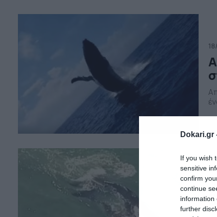
τρ
πλ
18
Α
σ
Απ
έν
Dokari.gr 
If you wish 
sensitive in
08
confirm you
Σ
continue se
information 
φ
further disc