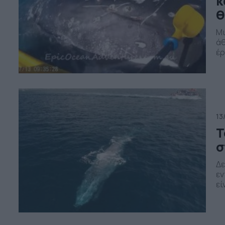
κ
θ
Μι
άθ
έρ
τη
ότ
το
13
Τ
σ
Δε
εν
εί
ξε
ντ
απ