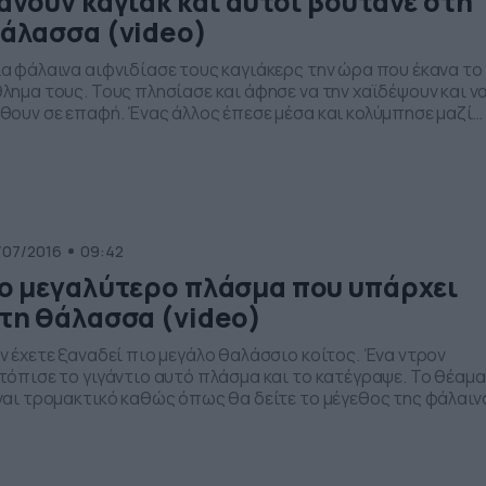
άνουν καγιάκ και αυτοί βουτάνε στη
άλασσα (video)
α φάλαινα αιφνιδίασε τους καγιάκερς την ώρα που έκανα το
λημα τους. Τους πλησίασε και άφησε να την χαϊδέψουν και ν
θουν σε επαφή. Ένας άλλος έπεσε μέσα και κολύμπησε μαζί
ς γεγονός που προκάλεσε το θαυμασμό. Πραγματικό μαγικό 
ι η φάλαινα απλά πήγε κοντά τους χωρίς να προκαλέσει η να
υς πειράξει.
/07/2016
09:42
ο μεγαλύτερο πλάσμα που υπάρχει
τη θάλασσα (video)
ν έχετε ξαναδεί πιο μεγάλο θαλάσσιο κοίτος. Ένα ντρον
τόπισε το γιγάντιο αυτό πλάσμα και το κατέγραψε. Το θέαμα
ναι τρομακτικό καθώς όπως θα δείτε το μέγεθος της φάλαιν
περνάει την μεσαία βάρκα που βρίσκεται πιο δίπλα. Το
οκουμέντο είναι μοναδικό και μας δείχνει ότι η θάλασσα είνα
ρόβλεπτη και κρύβει πολλά που δεν γνωρίζουμε.