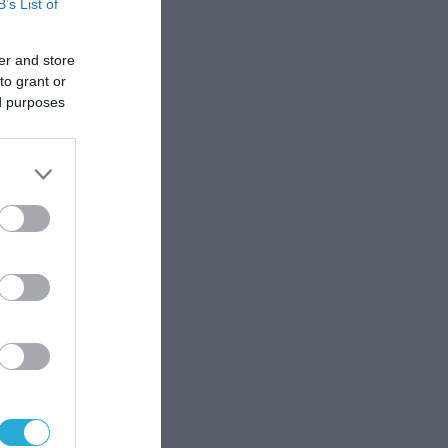
B’s List of
να
er and store
to grant or
ed purposes
η,