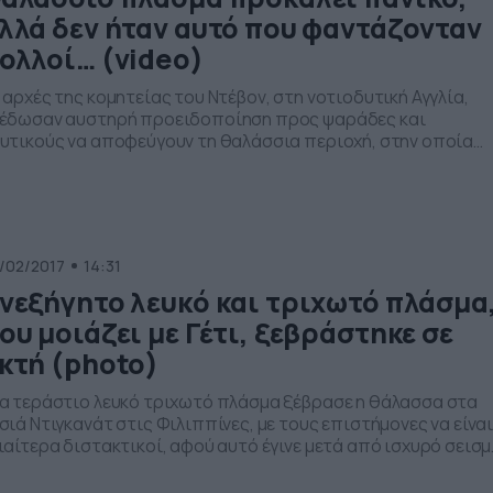
λλά δεν ήταν αυτό που φαντάζονταν
ολλοί… (video)
 αρχές της κομητείας του Ντέβον, στη νοτιοδυτική Αγγλία,
έδωσαν αυστηρή προειδοποίηση προς ψαράδες και
υτικούς να αποφεύγουν τη θαλάσσια περιοχή, στην οποία
νείται επί τρία 24ωρα ένα τεράστιο θαλάσσιο πλάσμα.
ήγορα η πληροφορία διαδόθηκε και άρχισαν πολλοί να μιλο
α το… τέρας του Λοχ Νες, κάτι που φυσικά και δεν ισχύει, αφο
ρόκειτο για […]
/02/2017
14:31
νεξήγητο λευκό και τριχωτό πλάσμα
ου μοιάζει με Γέτι, ξεβράστηκε σε
κτή (photo)
α τεράστιο λευκό τριχωτό πλάσμα ξέβρασε η θάλασσα στα
σιά Ντιγκανάτ στις Φιλιππίνες, με τους επιστήμονες να είνα
ιαίτερα διστακτικοί, αφού αυτό έγινε μετά από ισχυρό σεισ
υ συγκλόνισε την περιοχή. Σημειώνεται ότι στην ίδια περιο
τά το σεισμό που στοίχησε τη ζωή σε έξι ανθρώπους και