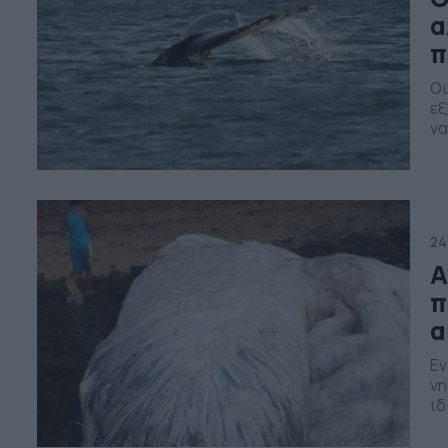
α
π
Οι
εξ
να
κι
Γρ
γι
επ
24
Α
π
α
Εν
νη
ιδ
πο
με