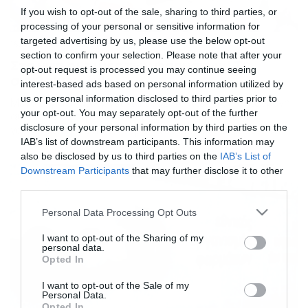
If you wish to opt-out of the sale, sharing to third parties, or
processing of your personal or sensitive information for
targeted advertising by us, please use the below opt-out
16/02/2024
10:18
section to confirm your selection. Please note that after your
Στα ύψη οι τιμές των φαρμάκων! Τι
opt-out request is processed you may continue seeing
συμβαίνει; (vid)
interest-based ads based on personal information utilized by
us or personal information disclosed to third parties prior to
Μέγα θέμα δημιουργεί για τους πολίτες η συνεχιζόμενη
your opt-out. You may separately opt-out of the further
αύξηση στις τιμές των φαρμάκων, ακόμα και των
disclosure of your personal information by third parties on the
γενοσήμων, με αποτέλεσμα να αναμένονται σύντομα
κυβερνητικές πρωτοβουλίες. Σύμφωνα με τους
IAB’s list of downstream participants. This information may
φαρμακοποιούς, παρατηρούνται αυξήσεις σε φάρμακα
also be disclosed by us to third parties on the
IAB’s List of
ακόμα και έως 80%, γεγονός που εύκολα γίνεται
Downstream Participants
that may further disclose it to other
αντιληπτό ότι θα έχει αντίκτυπο στους ασθενείς. Δείτε
third parties.
το σχετικό ρεπορτάζ στο βίντεο:
Please note that this website/app uses one or more Google
Personal Data Processing Opt Outs
services and may gather and store information including but
not limited to your visit or usage behaviour. You may click to
I want to opt-out of the Sharing of my
personal data.
grant or deny consent to Google and its third-party tags to
Opted In
use your data for below specified purposes in below Google
consent section.
I want to opt-out of the Sale of my
Personal Data.
Opted In