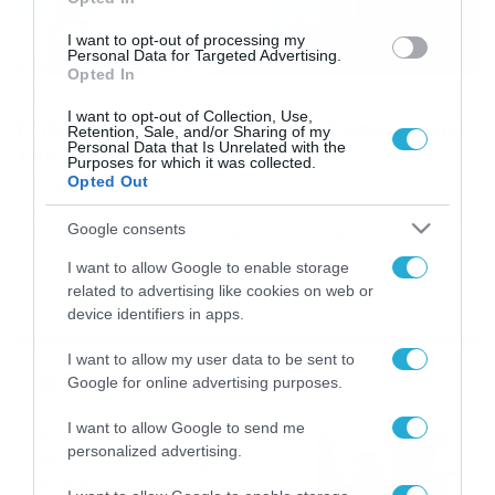
I want to opt-out of processing my
Personal Data for Targeted Advertising.
Opted In
06/11/2021
10:57
I want to opt-out of Collection, Use,
ΕΟΦ: Προσοχή! Ανακαλείται φάρμακο για
Retention, Sale, and/or Sharing of my
Personal Data that Is Unrelated with the
την αρτηριακή πίεση
Purposes for which it was collected.
Opted Out
Ο ΕΟΦ ανακοίνωσε ότι ανακαλεί φάρμακο για την
αρτηριακή πίεση. Δείτε την απόφαση. Την ανάκληση
Google consents
φαρμάκου για την αρτηριακή πίεση ανακοίνωσε ο ΕΟΦ.
Αναλυτικότερα, ο Οργανισμός ανακοίνωσε την ανάκληση
I want to allow Google to enable storage
των παρτίδων του Πίνακα Ι των φαρμακευτικών
related to advertising like cookies on web or
προϊόντων Aprovel 150mg, Aprovel 300mg, CoAprovel
device identifiers in apps.
300/25mg και Karvezide 300/25mg, λόγω υπέρβασης του
ορίου LTL (33ppm) για την ουσία […]
I want to allow my user data to be sent to
Ροή Ειδήσεων
Google for online advertising purposes.
I want to allow Google to send me
Καιρός 6-8: Ανεβαίνει η
personalized advertising.
θερμοκρασία, 40άρια το
Σαββατοκύριακο… (vid)