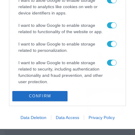
I want to allow Google to enable storage
06/08/2026
22:00
related to analytics like cookies on web or
device identifiers in apps.
ΠΑΟΚ-Άντερλεχτ με σούπερ
I want to allow Google to enable storage
προσφορά* και ενισχυμένες
related to functionality of the website or app.
αποδόσεις από
το Pamestoixima.gr
06/08/2026
14:02
I want to allow Google to enable storage
related to personalization.
Εορτολόγιο 6-8: Ποιοι
γιορτάζουν σήμερα; Χρόνια
I want to allow Google to enable storage
Πολλά…
related to security, including authentication
functionality and fraud prevention, and other
06/08/2026
08:05
user protection.
Το Release Athens
CONFIRM
Festival 2026 άφησε τις
καλύτερες μουσικές
αναμνήσεις
05/08/2026
21:23
Data Deletion
Data Access
Privacy Policy