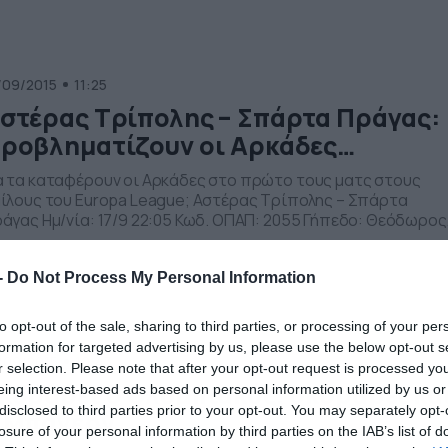
ιζε κάτι καλύτερο. Παρότι σκόραρε μόλις δύο φορές (ο μέσο
ορ […]
/09/2015
11:25
στέρας Τρίπολης – Σπάρτα Πράγας:
ροβληματίζουν οι Αρκάδες…
 τα καταφέρουν οι Αρκάδες στο πρώτο τους ματς στους
ίλους του Europa League; Αστέρας Τρίπολης – Σπάρτα
άγας Ημ/νία: 17/9 22:05 Κωδ. ΟΠΑΠ: 2055 Γήπεδο: Θεόδωρος
λοκοτρώνης (7.717) Απόσταση: 2.139 χλμ. Διαιτητής: Στραχόν
ροατία) Τηλ. Μετάδοση: OTE Sport 2 HD Καιρός: 14oC Αίθριο
-
Do Not Process My Personal Information
τέρας Τρίπολης Την ευκαιρία να δώσει δυνατούς αγώνες
ντρα σε μεγάλες […]
to opt-out of the sale, sharing to third parties, or processing of your per
formation for targeted advertising by us, please use the below opt-out s
/09/2015
10:43
r selection. Please note that after your opt-out request is processed y
κοράρει ο Ολυμπιακός, σκοράρει κα
eing interest-based ads based on personal information utilized by us or
disclosed to third parties prior to your opt-out. You may separately opt-
 Μπάγερν
losure of your personal information by third parties on the IAB’s list of