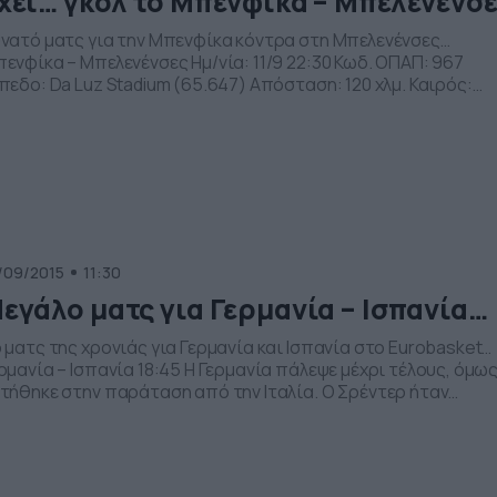
χει… γκολ το Μπενφίκα – Μπελενένσ
νατό ματς για την Μπενφίκα κόντρα στη Μπελενένσες…
ενφίκα – Μπελενένσες Ημ/νία: 11/9 22:30 Κωδ. ΟΠΑΠ: 967
πεδο: Da Luz Stadium (65.647) Απόσταση: 120 χλμ. Καιρός:
oC Αίθριος Μπενφίκα Με την “ψυχή στο στόμα” πήρε την νίκη
ον τελευταίο αγώνα της για το πρωτάθλημα η Μπενφίκα και
ο συγκεκριμένα στο εντός έδρας κόντρα στην Μορειρένσε […
/09/2015
11:30
εγάλο ματς για Γερμανία – Ισπανία…
 ματς της χρονιάς για Γερμανία και Ισπανία στο Eurobasket…
ρμανία – Ισπανία 18:45 Η Γερμανία πάλεψε μέχρι τέλους, όμω
τήθηκε στην παράταση από την Ιταλία. Ο Σρέντερ ήταν
ταπληκτικός με 29 πόντους, όμως έχασε μια κρίσιμη βολή κα
 τελευταίο σουτ, που θα έδινε στην ομάδα του τη νίκη. Ο
βίτσκι πρόσθεσε 14 πόντους, […]