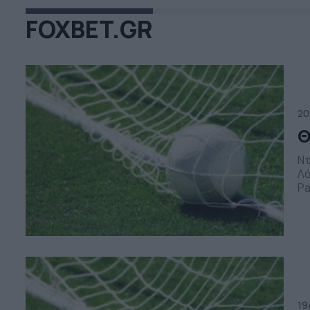
FOXBET.GR
20
Θ
Ντ
Λά
Pa
Με
τη
πο
19