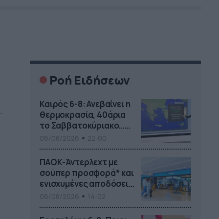
Ροή Ειδήσεων
Καιρός 6-8: Ανεβαίνει η
–
θερμοκρασία, 40άρια
το Σαββατοκύριακο…
(vid)
06/08/2026
22:00
ση
ΠΑΟΚ-Άντερλεχτ με
σούπερ προσφορά* και
ενισχυμένες αποδόσεις
από
06/08/2026
14:02
το Pamestoixima.gr