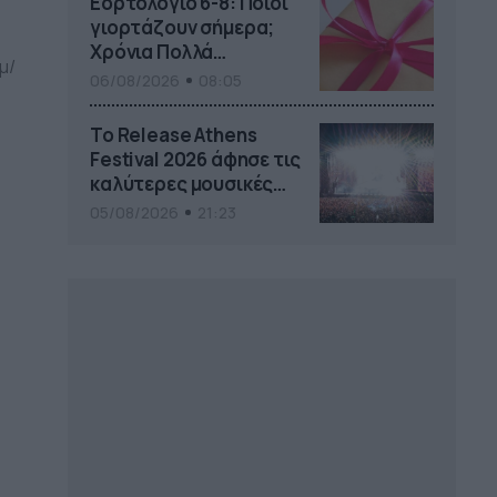
Εορτολόγιο 6-8: Ποιοι
γιορτάζουν σήμερα;
Χρόνια Πολλά…
μ/
06/08/2026
08:05
Το Release Athens
Festival 2026 άφησε τις
καλύτερες μουσικές
αναμνήσεις
05/08/2026
21:23
α