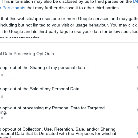
. This information may also be disclosed by us to third parties on the
IA
εμιέρα με ματς… χρονιάς για τον Ολυμπιακό στο Τσάμπιονς
Participants
that may further disclose it to other third parties.
γκ, κόντρα στη Μπάγερν Μονάχου… Ολυμπιακός – Μπάγερν Η
α: 16/9 21:45 Κωδ. ΟΠΑΠ: 2011 Γήπεδο: Georgios Karaiskakis
 that this website/app uses one or more Google services and may gath
adium (33.296) Απόσταση: 2.060 χλμ. Διαιτητής: Βελάσκο
including but not limited to your visit or usage behaviour. You may click 
ρμπάγιο (Ισπανία) Τηλ. Μετάδοση: ERT1, ERT HD & OTE Sport
 to Google and its third-party tags to use your data for below specifi
HD Καιρός: 26oC Αίθριος Ολυμπιακός Νικηφόρα συνέχισε τις
ogle consent section.
οχρεώσεις του ο […]
l Data Processing Opt Outs
/09/2015
10:18
ιάνει τους… ταύρους απ’ τα κέρατα η
o opt-out of the Sharing of my personal data.
λλάδα
In
α… Ελλάδας και πρόκρισης στον ημιτελικό! Ισπανία – Ελλάδα
o opt-out of the Sale of my Personal Data.
:30 Η ισπανική ομάδα δυσκολεύτηκε για τρία δεκάλεπτα
In
ντρα στην Πολωνία, όμως η ποιότητα των παικτών της και
ρίως του Πάου Γκασόλ, της έδωσαν την πρόκριση. Ο Ισπανός
to opt-out of processing my Personal Data for Targeted
ντερ ήταν καταπληκτικός, πετυχαίνοντας 30 πόντους (6/7
ing.
In
ιπ.), μαζεύοντας 7 ριμπάουντ και μοιράζοντας 4 ασσίστ. Ο
κόλα Μίροτιτς […]
o opt-out of Collection, Use, Retention, Sale, and/or Sharing
ersonal Data that Is Unrelated with the Purposes for which it
lected.