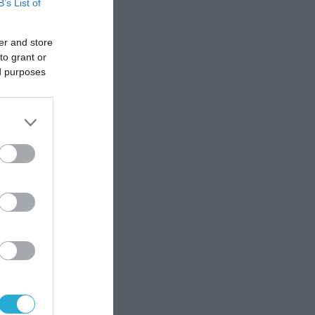
B’s List of
μ/
er and store
to grant or
s
ed purposes