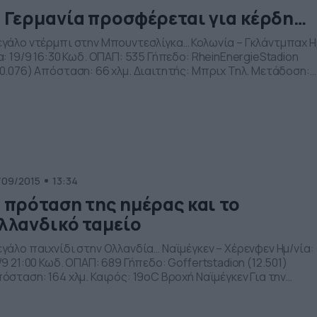
 Γερμανία προσφέρεται για κέρδη…
γάλο ντέρμπι στην Μπουντεσλίγκα… Κολωνία – Γκλάντμπαχ Η
α: 19/9 16:30 Κωδ. ΟΠΑΠ: 535 Γήπεδο: RheinEnergieStadion
0.076) Απόσταση: 66 χλμ. Διαιτητής: Μπριχ Τηλ. Μετάδοση:
E Sport 7 Καιρός: 16oC Άστατος Κολωνία Πάρα πολύ κακή η
λωνία στο εκτός έδρας παιχνίδι με την Άιντραχτ. Γνώρισε
ριά ήττα με 6-2 και σίγουρα δεν μπορεί να νιώθει
χαριστημένη αν […]
/09/2015
13:34
 πρόταση της ημέρας και το
λλανδικό ταμείο
γάλο παιχνίδι στην Ολλανδία… Ναϊμέγκεν – Χέρενφεν Ημ/νία:
/9 21:00 Κωδ. ΟΠΑΠ: 689 Γήπεδο: Goffertstadion (12.501)
όσταση: 164 χλμ. Καιρός: 19oC Βροχή Ναϊμέγκεν Για την
οπαλία έπαιξε η Ναϊμέγκεν στην έδρα της Ρόντα και ισοπαλί
ρε. Είχε δοκάρι αλλά παράλληλα τις λιγότερες φάσεις, δεν