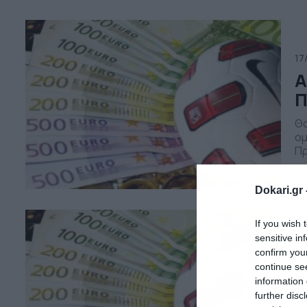
άξ
Φό
17
Α
Π
Θα
ομ
Πρ
Κο
(Κ
Dokari.gr 
Ασ
κό
If you wish 
sensitive in
16
confirm you
Σ
continue se
information 
η
further disc