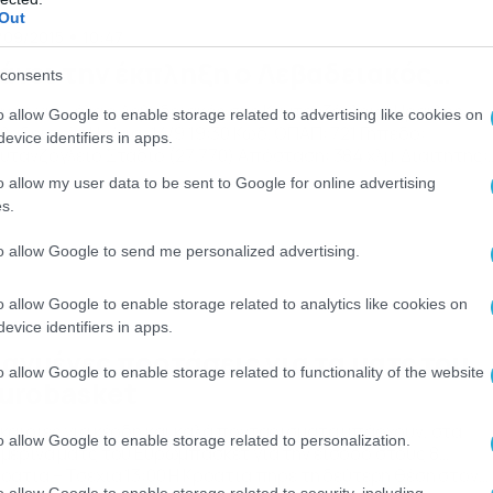
Out
/09/2015
10:47
άνει την έκπληξη ο Λεβαδειακός…
consents
ανός για… όλα ο Λεβαδειακός στο Καυτανζόγλειο! Ηρακλής –
o allow Google to enable storage related to advertising like cookies on
βαδειακός Ημ/νία: 14/9 19:30 Κωδ. ΟΠΑΠ: 721 Γήπεδο:
evice identifiers in apps.
υτανζόγλειο Στάδιο (27.770) Απόσταση: 384 χλμ. Διαιτητής:
ραντώνης (Ημαθίας) Τηλ. Μετάδοση: Novasports 1 Καιρός:
o allow my user data to be sent to Google for online advertising
oC Αίθριος Ηρακλής Είναι ξεκάθαρο πως έχει και ίσως να
s.
ακολουθεί να έχει πρόβλημα στις κλειστές άμυνες ο Ηρακλής
ι το βίωσε με τον […]
to allow Google to send me personalized advertising.
o allow Google to enable storage related to analytics like cookies on
/09/2015
11:22
evice identifiers in apps.
αγμένες προτάσεις για τα ματς του
o allow Google to enable storage related to functionality of the website
urobasket
καιρίες για κέρδη και καλά πονταρίσματα υπάρχουν, στα
o allow Google to enable storage related to personalization.
μερινά ματς του Ευρωμπάσκετ για την είσοδο στους 8…
οατία – Τσεχία 13:00 Η Κροατία πήρε τη δεύτερη θέση στον
o allow Google to enable storage related to security, including