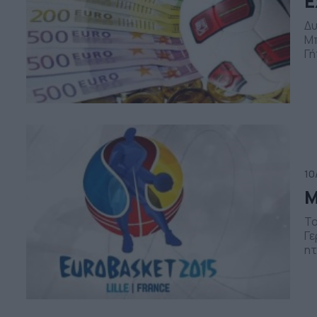
Ε
Δυ
Μπ
Γή
19
στ
πι
10
Μ
Το
Γε
ητ
κα
το
Νο