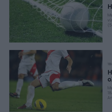
Η
Με
νί
(5
OT
Κο
βα
ευ
18
Η
ο
Με
18
Απ
ισ
πή