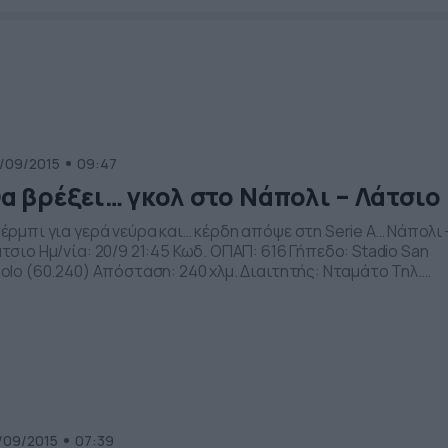
/09/2015
09:47
α βρέξει… γκολ στο Νάπολι – Λάτσιο
έρμπι για γερά νεύρα και… κέρδη απόψε στη Serie A… Νάπολι 
τσιο Ημ/νία: 20/9 21:45 Κωδ. ΟΠΑΠ: 616 Γήπεδο: Stadio San
olo (60.240) Απόσταση: 240 χλμ. Διαιτητής: Νταμάτο Τηλ.
τάδοση: Ote Sports 1 Καιρός: 16oC Αίθριος Νάπολι Η διοίκη
ς Νάπολι φαίνεται έτοιμη να απορροφήσει τις αναταράξεις
υ αρχίζουν να δημιουργούνται στο πρόσωπο του […]
/09/2015
07:39