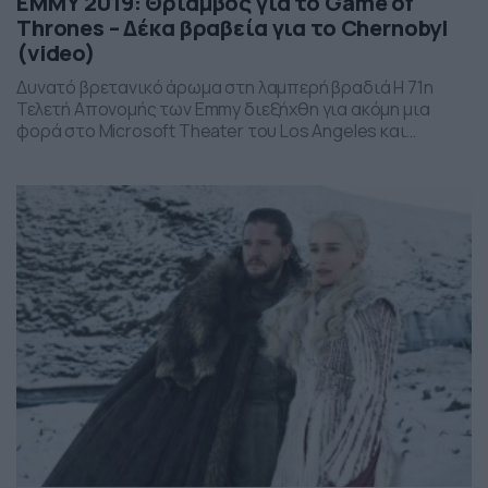
ΕΜΜΥ 2019: Θρίαμβος για το Game of
Thrones – Δέκα βραβεία για το Chernobyl
(video)
Δυνατό βρετανικό άρωμα στη λαμπερή βραδιά Η 71η
Τελετή Απονομής των Emmy διεξήχθη για ακόμη μια
φορά στο Microsoft Theater του Los Angeles και
αναμενόμενα όλα τα φώτα του Χόλιγουντ στράφηκαν σε
αυτή τη λαμπερή βραδιά γεμάτη χαμόγελα, συγκίνηση και
εκπλήξεις. Παρά την αμφιλεγόμενη 8η σεζόν του, το
Game of Thrones απέσπασε ένα από τα […]