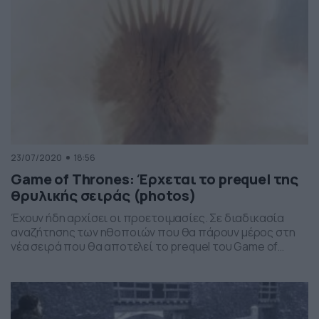
23/07/2020
18:56
Game of Thrones: Έρχεται το prequel της
θρυλικής σειράς (photos)
Έχουν ήδη αρχίσει οι προετοιμασίες. Σε διαδικασία
αναζήτησης των ηθοποιών που θα πάρουν μέρος στη
νέα σειρά που θα αποτελεί το prequel του Game of
Thrones φέρεται πως έχει ήδη μπει το δίκτυο
παραγωγής της θρυλικής σειράς. Σύμφωνα με τα όσα
αναφέρονται σε δημοσιεύματα το HBO έχει δεσμευτεί
για την παραγωγή 10 επεισοδίων του νέου […]