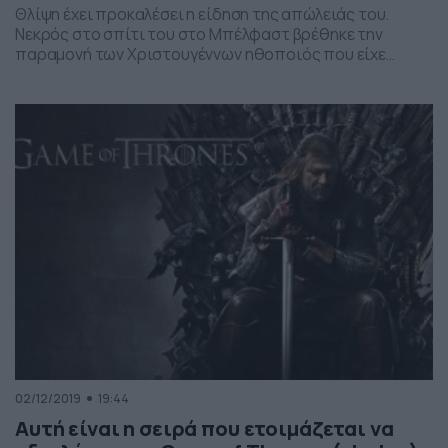
Θλίψη έχει προκαλέσει η είδηση της απώλειάς του.
Νεκρός στο σπίτι του στο Μπέλφαστ βρέθηκε την
παραμονή των Χριστουγέννων ηθοποιός που είχε
πάρει μέρος στην διάσημη σειρά του HBO, το Game of
Thrones, στην ηλικία των 30 ετών. Διαβάστε
περισσότερα ΕΔΩ Ακολουθήστε το Dokari στο κανάλι
μας στο YouTube
02/12/2019
19:44
Αυτή είναι η σειρά που ετοιμάζεται να