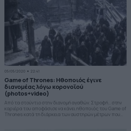
05/05/2020
22:41
Game of Thrones: Ηθοποιός έγινε
διανομέας λόγω κορονοϊού
(photos+video)
Από τα στούντιο στην διανομή αγαθών. Στροφή… στην
καριέρα του αποφάσισε να κάνει ηθοποιός του Game of
Thrones κατά τη διάρκεια των αυστηρών μέτρων που
έχουν πάρει οι περισσότερες χώρες για την
αντιμετώπιση της εξάπλωσης του κορονοϊού. Όπως