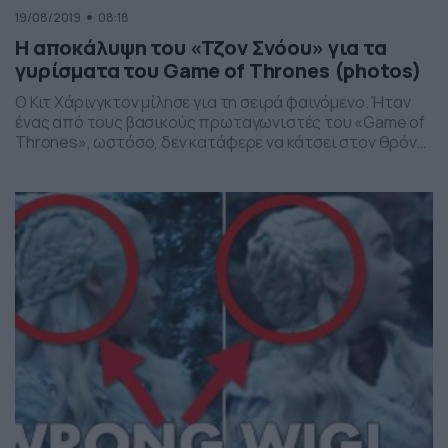
19/08/2019
08:18
Η αποκάλυψη του «Τζον Σνόου» για τα
γυρίσματα του Game of Thrones (photos)
Ο Κιτ Χάρινγκτον μίλησε για τη σειρά φαινόμενο. Ήταν
ένας από τους βασικούς πρωταγωνιστές του «Game of
Thrones», ωστόσο, δεν κατάφερε να κάτσει στον θρόνο,
σε μία από τις πολλές ανατροπές στο σενάριο της
αμερικανικής τηλεοπτικής σειράς. Μπορεί όλοι να
θεωρούν πως τα γυρίσματα ήταν ευχάριστα, αλλά δεν
συμβαίνει κάτι τέτοιο. Αυτό άλλωστε τόνισε ο […]