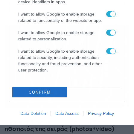
device identifiers in apps.
βασίλισσα του Βορρά, Σόφι Τέρνερ, δεν είναι έτοιμη να
επιστρέψει στο Winterfell. Όταν ρωτήθηκε από το
I want to allow Google to enable storage
Variety εάν θα επέστρεφε σε ένα από τα πολλά spinoffs
related to functionality of the website or app.
του «Game of Thrones» που βρίσκονται σήμερα σε
εξέλιξη για το HBO η ηθοποιός ήταν διστακτική. «Θα
έδινα τα πάντα […]
I want to allow Google to enable storage
related to personalization.
I want to allow Google to enable storage
related to security, including authentication
functionality and fraud prevention, and other
user protection.
CONFIRM
28/12/2019
14:43
Data Deletion
Data Access
Privacy Policy
Game of Thrones: Θρήνος – Πέθανε
ηθοποιός της σειράς (photos+video)