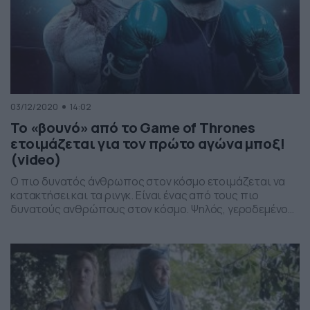
03/12/2020
14:02
Το «βουνό» από το Game of Thrones
ετοιμάζεται για τον πρώτο αγώνα μποξ!
(video)
Ο πιο δυνατός άνθρωπος στον κόσμο ετοιμάζεται να
κατακτήσει και τα ρινγκ. Είναι ένας από τους πιο
δυνατούς ανθρώπους στον κόσμο. Ψηλός, γεροδεμένος
με απίστευτη δύναμη. Έγινε γνωστός από τον ρόλο του
ως το «βουνό» στη διάσημη σειρά Game of Thrones. Ο
λόγος για τον Χάφθορ Μπγιόρνσον, ο οποίος πλέον
ετοιμάζεται να μπει στα ρινγκ. […]