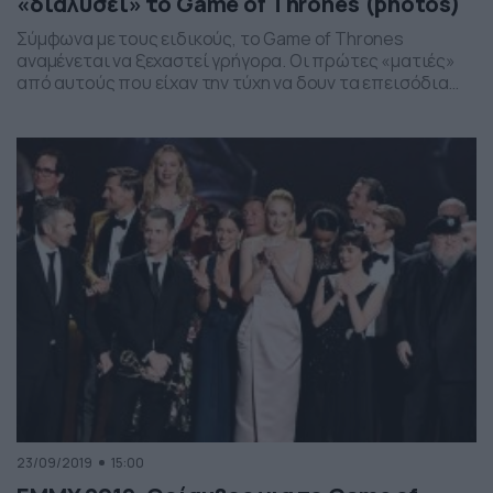
«διαλύσει» το Game of Thrones (photos)
Σύμφωνα με τους ειδικούς, το Game of Thrones
αναμένεται να ξεχαστεί γρήγορα. Οι πρώτες «ματιές»
από αυτούς που είχαν την τύχη να δουν τα επεισόδια
της νέας σειράς «The Witcher» πριν αυτή βγει στον
τηλεοπτικό αέρα, άρχισαν να διαρρέουν και τα μέσα
κοινωνικής δικτύωσης πήραν «φωτιά» συγκρίνοντας τη
σειρά με την επιτυχία των προηγούμενων χρόνων, […]
23/09/2019
15:00