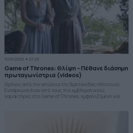
11/09/2020
07:28
Game of Thrones: Θλίψη – Πέθανε διάσημη
πρωταγωνίστρια (videos)
Θρήνος από την απώλεια της Βρετανίδας ηθοποιού.
Ενσάρκωσε έναν από τους πιο εμβληματικούς
χαρακτήρες στο Game of Thrones, εμφανιζόμενη για
τελευταία φορά στην τηλεόραση, μια και άφησε την
τελευταία της πνοή σε ηλικία 82 ετών, έπειτα από μία
εξαιρετική πορεία στον κινηματογράφο. Την είδηση για
την απώλεια της Νταϊάνα Ριγκ, περί ης ο λόγος, έκανε […]