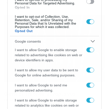
των τελευταίων ετών και απέκτησε εκατομμύρια φαν,
Personal Data for Targeted Advertising.
όχι μόνο στην Αμερική, αλλά σ’ όλον τον κόσμο. Το «Game
Opted In
of Thrones» ήταν με διαφορά η πιο διάσημη σειρά της
τελευταίας δεκαετίας. Ωστόσο, το τέλος που δόθηκε
I want to opt-out of Collection, Use,
Retention, Sale, and/or Sharing of my
στην ιστορία, από τους παραγωγούς […]
Personal Data that Is Unrelated with the
Purposes for which it was collected.
Opted Out
Google consents
I want to allow Google to enable storage
related to advertising like cookies on web or
device identifiers in apps.
I want to allow my user data to be sent to
Google for online advertising purposes.
I want to allow Google to send me
22/01/2020
22:18
personalized advertising.
Game of Thrones: Σενάρια για
επιστροφή… βόμβα
I want to allow Google to enable storage
related to analytics like cookies on web or
Φούντωσαν οι φήμες για το Game of Thrones. Η