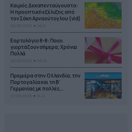
Καιρός Δεκαπενταύγουστο:
Η προοπτική εξέλιξης από
τον Σάκη Αρναούτογλου (vid)
08/08/2026
08:51
Εορτολόγιο 8-8: Ποιοι
γιορτάζουν σήμερα; Χρόνια
Πολλά
08/08/2026
08:25
Πρεμιέρα στην Ολλανδία, την
Πορτογαλία και τη Β’
Γερμανίας με πολλές
στοιχηματικές επιλογές από
07/08/2026
16:41
το ΠΑΜΕ ΣΤΟΙΧΗΜΑ