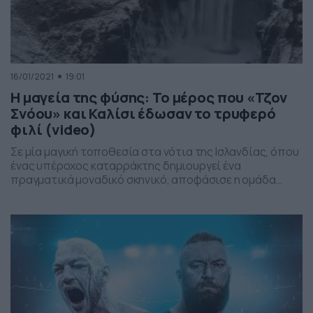
16/01/2021
19:01
Η μαγεία της φύσης: Το μέρος που «Τζον
Σνόου» και Καλίσι έδωσαν το τρυφερό
φιλί (video)
Σε μία μαγική τοποθεσία στα νότια της Ισλανδίας, όπου
ένας υπέροχος καταρράκτης δημιουργεί ένα
πραγματικά μοναδικό σκηνικό, αποφάσισε η ομάδα
παραγωγής του Game of Thrones να γυρίσει μια από τις
πιο ρομαντικές σκηνές της σειράς Η σκηνή εκτυλίχθηκε
στο πρώτο επεισόδιο του όγδοου και τελευταίου
κύκλου και ο λόγος για το παθιασμένο ερωτικό φιλί που
[…]