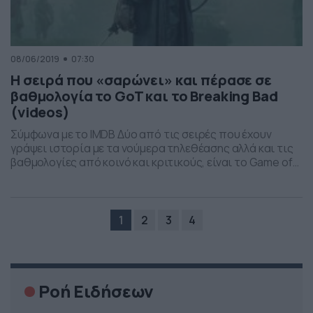
08/06/2019
07:30
Η σειρά που «σαρώνει» και πέρασε σε
βαθμολογία το GoT και το Breaking Bad
(videos)
Σύμφωνα με το IMDB Δύο από τις σειρές που έχουν
γράψει ιστορία με τα νούμερα τηλεθέασης αλλά και τις
βαθμολογίες από κοινό και κριτικούς, είναι το Game of
Thrones και το Breaking Bad. Πλέον όμως στην κορυφή
της λίστας -σύμφωνα με το IMDB- βρίσκεται με
βαθμολογία 9,6/10 η σειρά «Chernobyl». Όπως
καταλαβαίνετε η υπόθεση έχει […]
1
2
3
4
Ροή Ειδήσεων