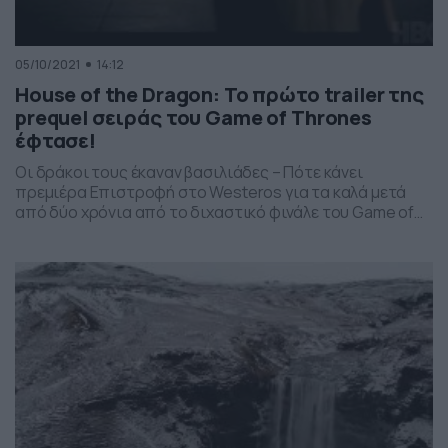
05/10/2021
14:12
House of the Dragon: Το πρώτο trailer της
prequel σειράς του Game of Thrones
έφτασε!
Οι δράκοι τους έκαναν βασιλιάδες – Πότε κάνει
πρεμιέρα Επιστροφή στο Westeros για τα καλά μετά
από δύο χρόνια από το διχαστικό φινάλε του Game of
Thrones με την ολοκαίνουργια prequel σειρά του
σύμπαντος. Το HBO μόλις έδωσε στη κυκλοφορία το
πρώτο teaser trailer του “House of the Dragon“, όπως θα
ονομάζεται και θα μας […]