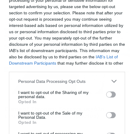
processing of your personal or sensitive information for
που προβάλλεται κάθε χρόνο την Μεγάλη Εβδομάδα από
targeted advertising by us, please use the below opt-out
τον ANT1 και μάλιστα σαρώνει σε νούμερα τηλεθέασης.
section to confirm your selection. Please note that after your
Τον Ιούδα ενσάρκωσε ο Ίαν ΜακΣέιν, που θυμόμαστε
opt-out request is processed you may continue seeing
λόγω των σκληρών χαρακτηριστικών του στο πρόσωπο
[…]
interest-based ads based on personal information utilized by
us or personal information disclosed to third parties prior to
your opt-out. You may separately opt-out of the further
disclosure of your personal information by third parties on the
IAB’s list of downstream participants. This information may
also be disclosed by us to third parties on the
IAB’s List of
Downstream Participants
that may further disclose it to other
third parties.
Please note that this website/app uses one or more Google
Personal Data Processing Opt Outs
services and may gather and store information including but
not limited to your visit or usage behaviour. You may click to
I want to opt-out of the Sharing of my
personal data.
grant or deny consent to Google and its third-party tags to
29/01/2020
22:57
Opted In
use your data for below specified purposes in below Google
Game of Thrones: Έρχεται μεγάλη
consent section.
I want to opt-out of the Sale of my
ανατροπή για το τέλος (photos)
Personal Data.
Opted In
Μεγάλη κουβέντα σήκωσε το φινάλε της διάσημης
σειράς. Ήταν ένα από τα διασημότερα τηλεοπτικά σόου
I want to opt-out of processing my