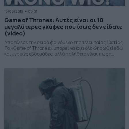
18/06/2019
08:01
Game of Thrones: Αυτές είναι οι 10
μεγαλύτερες γκάφες που ίσως δεν είδατε
(video)
Αποτέλεσε την σειρά φαινόμενο της τελευταίας 10ετίας.
Το «Game of Thrones» μπορεί να έχει ολοκληρωθεί εδώ
και μερικές εβδομάδες, αλλά η αλήθεια είναι πως η
επιρροή του ήταν μεγάλη, μια και απέκτησε πολλούς
φανατικούς οπαδούς. Πάντως, το φινάλε της σειράς δεν
κατάφερε να ανταποκριθεί στις απαιτήσεις πολλών. Το
σίγουρο είναι πως αποτέλεσε σειρά φαινόμενο, καθώς
[…]