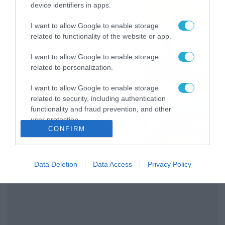
device identifiers in apps.
τον Σάκη Αρναούτογλου (vid)
08/08/2026
08:51
I want to allow Google to enable storage
related to functionality of the website or app.
Εορτολόγιο 8-8: Ποιοι
γιορτάζουν σήμερα; Χρόνια
I want to allow Google to enable storage
Πολλά
related to personalization.
08/08/2026
08:25
I want to allow Google to enable storage
related to security, including authentication
Πρεμιέρα στην Ολλανδία, την
functionality and fraud prevention, and other
Πορτογαλία και τη Β’
user protection.
Γερμανίας με πολλές
CONFIRM
στοιχηματικές επιλογές από
07/08/2026
16:41
το ΠΑΜΕ ΣΤΟΙΧΗΜΑ
Data Deletion
Data Access
Privacy Policy