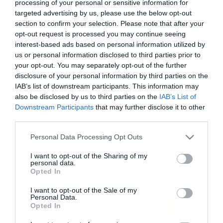
processing of your personal or sensitive information for
targeted advertising by us, please use the below opt-out
section to confirm your selection. Please note that after your
17/02/2020
08:27
opt-out request is processed you may continue seeing
interest-based ads based on personal information utilized by
Παίκτης στον «Πιο Αδύναμο Κρίκο»
us or personal information disclosed to third parties prior to
λύγισε από τα κλάματα – Δεν θα πιστεύετε
your opt-out. You may separately opt-out of the further
γιατί! (video)
disclosure of your personal information by third parties on the
Αξέχαστη θα του μείνει η παρουσία του στο παιχνίδι. Ο
IAB’s list of downstream participants. This information may
παίκτης έγινε άθελά του πρωταγωνιστής σ’ ένα
also be disclosed by us to third parties on the
IAB’s List of
στιγμιότυπο, το οποίο μπορεί εύκολα να
Downstream Participants
that may further disclose it to other
συμπεριληφθεί στα highlights της φετινής σεζόν, της
third parties.
πρώτης, μετά την επιστροφή του διάσημου
τηλεπαιχνιδιού από την τηλεόραση του «ΣΚΑΪ». Ο
Please note that this website/app uses one or more Google
Personal Data Processing Opt Outs
Δημήτρης, περί ου ο λόγος, μετά το τέλος του γύρου είχε
services and may gather and store information including but
σηκώσει […]
not limited to your visit or usage behaviour. You may click to
I want to opt-out of the Sharing of my
personal data.
grant or deny consent to Google and its third-party tags to
Opted In
use your data for below specified purposes in below Google
consent section.
I want to opt-out of the Sale of my
Personal Data.
Opted In