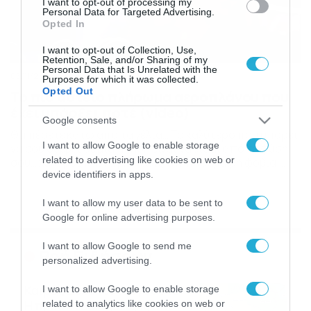
I want to opt-out of processing my
Personal Data for Targeted Advertising.
Opted In
I want to opt-out of Collection, Use,
Retention, Sale, and/or Sharing of my
Personal Data that Is Unrelated with the
05/11/2018
22:00
Purposes for which it was collected.
Opted Out
Το πιο αστείο πλήρωμα αεροπλάνου που
έχει υπάρξει ποτέ (video)
Google consents
Θα πέσετε κάτω από τα γέλια… Το καλύτερο που μπορεί
I want to allow Google to enable storage
να σου συμβεί σε μια πτήση είναι να είσαι από τη φύση
related to advertising like cookies on web or
σου… χαλαρός και να μην έχεις την παραμικρή φοβία.
device identifiers in apps.
Ωστόσο, το συγκεκριμένο πλήρωμα φροντίζει και γι’
αυτούς που μπορεί να αγχώνονται κάπως παραπάνω.
Μετά από λίγη ώρα όλο το αεροπλάνο γελάει και κάθε […]
I want to allow my user data to be sent to
Google for online advertising purposes.
I want to allow Google to send me
Ροή Ειδήσεων
personalized advertising.
Καιρός Δεκαπενταύγουστο:
I want to allow Google to enable storage
related to analytics like cookies on web or
Η προοπτική εξέλιξης από