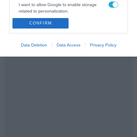
I want to allow Google to enable storage
related to personalization.
CONFIRM
I want to allow Google to enable storage
related to security, including authentication
functionality and fraud prevention, and other
user protection.
Data Deletion
Data Access
Privacy Policy