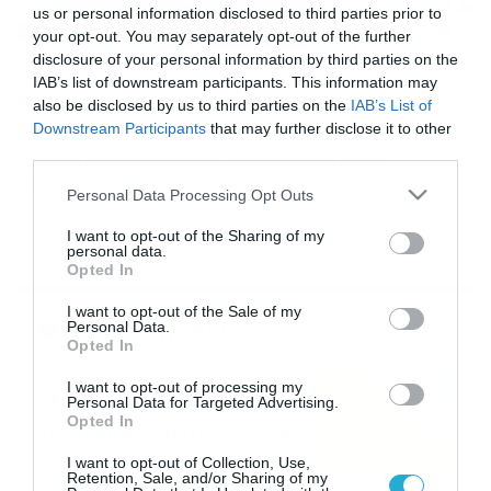
us or personal information disclosed to third parties prior to
your opt-out. You may separately opt-out of the further
disclosure of your personal information by third parties on the
25/11/2014
13:42
IAB’s list of downstream participants. This information may
Τύρναβος: Επαγγελματίας ο Ανδρέου
also be disclosed by us to third parties on the
IAB’s List of
Downstream Participants
that may further disclose it to other
Ο νεαρός Γιάννης Ανδρέου είναι έτοιμος να αρπάξει την
third parties.
ευκαιρία που του δόθηκε, καθώς έπειτα από
προσωπική εισήγηση του Απόστολου Χαραλαμπίδη
Please note that this website/app uses one or more Google
Personal Data Processing Opt Outs
βρίσκεται πλέον στην αντρική ομάδα του Τυρνάβου. Ο
services and may gather and store information including but
νέος τεχνικός της ομάδας της Θεσσαλίας, διέκρινε το
not limited to your visit or usage behaviour. You may click to
I want to opt-out of the Sharing of my
ταλέντο του νεαρού αμυντικού στο ματς
personal data.
grant or deny consent to Google and its third-party tags to
πρωταθλήματος με τον Ολυμπιακό Βόλου και
Opted In
use your data for below specified purposes in below Google
αποφάσισε να του δώσει προαγωγή, σύμφωνα […]
consent section.
I want to opt-out of the Sale of my
Ροή Ειδήσεων
Personal Data.
Opted In
Καιρός Δεκαπενταύγουστο:
I want to opt-out of processing my
Personal Data for Targeted Advertising.
Η προοπτική εξέλιξης από
Opted In
τον Σάκη Αρναούτογλου (vid)
08/08/2026
08:51
I want to opt-out of Collection, Use,
Retention, Sale, and/or Sharing of my