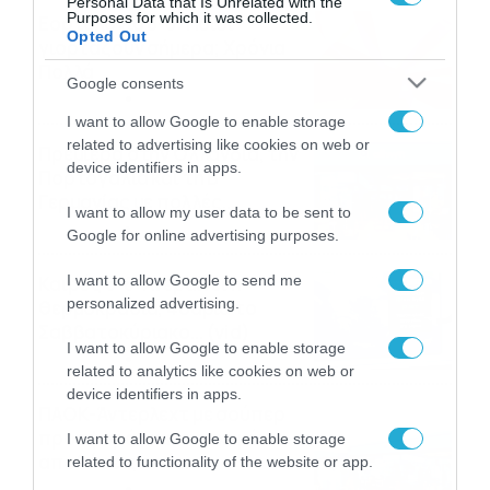
Personal Data that Is Unrelated with the
Purposes for which it was collected.
Εορτολόγιο 8-8: Ποιοι
Opted Out
γιορτάζουν σήμερα; Χρόνια
Πολλά
Google consents
08/08/2026
08:25
I want to allow Google to enable storage
related to advertising like cookies on web or
Πρεμιέρα στην Ολλανδία, την
device identifiers in apps.
Πορτογαλία και τη Β’
Γερμανίας με πολλές
I want to allow my user data to be sent to
στοιχηματικές επιλογές από
07/08/2026
16:41
Google for online advertising purposes.
το ΠΑΜΕ ΣΤΟΙΧΗΜΑ
Καιρός 6-8: Ανεβαίνει η
I want to allow Google to send me
personalized advertising.
θερμοκρασία, 40άρια το
Σαββατοκύριακο… (vid)
I want to allow Google to enable storage
06/08/2026
22:00
related to analytics like cookies on web or
device identifiers in apps.
ΠΑΟΚ-Άντερλεχτ με σούπερ
προσφορά* και ενισχυμένες
I want to allow Google to enable storage
αποδόσεις από
related to functionality of the website or app.
το Pamestoixima.gr
06/08/2026
14:02