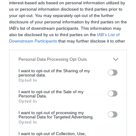
interest-based ads based on personal information utilized by
us or personal information disclosed to third parties prior to
your opt-out. You may separately opt-out of the further
disclosure of your personal information by third parties on the
26/07/2015
13:00
IAB’s list of downstream participants. This information may
also be disclosed by us to third parties on the
IAB’s List of
Δόξα Νέας Μανωλάδας: «Διαζύγιο» με
Downstream Participants
that may further disclose it to other
σπόντες
third parties.
Επεισοδιακό ήταν το «διαζύγιο» της Δόξας Μανωλάδας
Please note that this website/app uses one or more Google
με τον μέχρι πρότινος γυμναστή της, Γιάννη
Personal Data Processing Opt Outs
services and may gather and store information including but
Παναγιωταρόπουλο… για αντιεπαγγελματική
συμπεριφορά κάνουν λόγο οι «μελανόλευκοι». Το
not limited to your visit or usage behaviour. You may click to
I want to opt-out of the Sharing of my
personal data.
περιεχόμενο της ανακοίνωσης αναφέρει: »Το Δ.Σ. της
grant or deny consent to Google and its third-party tags to
Opted In
ΔΟΞΑΣ ανακοινώνει την διακοπή της συνεργασίας της
use your data for below specified purposes in below Google
ομάδας μας με τον γυμναστή Γιάννη
consent section.
I want to opt-out of the Sale of my
Παναγιωταρόπουλο.Μετά το τέλος της προηγούμενης
Personal Data.
ποδοσφαιρικής χρονιάς έγινε μια πρώτη επαφή και […]
Opted In
Ροή Ειδήσεων
I want to opt-out of processing my
Personal Data for Targeted Advertising.
Πρεμιέρα στην Ολλανδία, την
Opted In
Πορτογαλία και τη Β’
I want to opt-out of Collection, Use,
Γερμανίας με πολλές