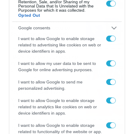
Retention, Sale, and/or Sharing of my
στοιχηματικές επιλογές από
Personal Data that Is Unrelated with the
07/08/2026
16:41
Purposes for which it was collected.
το ΠΑΜΕ ΣΤΟΙΧΗΜΑ
Opted Out
Καιρός 6-8: Ανεβαίνει η
θερμοκρασία, 40άρια το
Google consents
Σαββατοκύριακο… (vid)
I want to allow Google to enable storage
06/08/2026
22:00
related to advertising like cookies on web or
device identifiers in apps.
ΠΑΟΚ-Άντερλεχτ με σούπερ
προσφορά* και ενισχυμένες
I want to allow my user data to be sent to
αποδόσεις από
Google for online advertising purposes.
το Pamestoixima.gr
06/08/2026
14:02
I want to allow Google to send me
personalized advertising.
Εορτολόγιο 6-8: Ποιοι
γιορτάζουν σήμερα; Χρόνια
I want to allow Google to enable storage
Πολλά…
related to analytics like cookies on web or
06/08/2026
08:05
device identifiers in apps.
I want to allow Google to enable storage
Το Release Athens
related to functionality of the website or app.