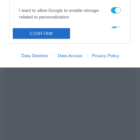
Festival 2026 άφησε τις
καλύτερες μουσικές
I want to allow Google to enable storage
αναμνήσεις
05/08/2026
21:23
related to personalization.
I want to allow Google to enable storage
CONFIRM
related to security, including authentication
functionality and fraud prevention, and other
user protection.
Data Deletion
Data Access
Privacy Policy