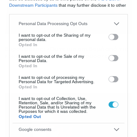
Downstream Participants
that may further disclose it to other
third parties.
Please note that this website/app uses one or more Google
Personal Data Processing Opt Outs
services and may gather and store information including but
not limited to your visit or usage behaviour. You may click to
I want to opt-out of the Sharing of my
personal data.
30/04/2015
11:17
grant or deny consent to Google and its third-party tags to
Opted In
Βαρουφάκης: «Ούτε μια σπιθαμή από τις
use your data for below specified purposes in below Google
κόκκινες γραμμές το πολυνομοσχέδιο»
consent section.
I want to opt-out of the Sale of my
Personal Data.
Στη διάψευση των σεναρίων που μιλούν για μείωση των
Opted In
επικουρικών συντάξεων, κατάργηση των πρόωρων
συνταξιοδοτήσεων, την αύξηση του ΦΠΑ και την
I want to opt-out of processing my
Personal Data for Targeted Advertising.
ακύρωση της δέσμευσης για καταβολή της 13ης
Opted In
σύνταξης στους χαμηλοσυνταξιούχους προχώρησε ο
υπουργός Οικονομικών, Γ. Βαρουφάκης. Ο Υπουργός
I want to opt-out of Collection, Use,
Οικονομικών, Γιάνης Βαρουφάκης, μιλώντας στο Κόκκινο
Retention, Sale, and/or Sharing of my
Personal Data that Is Unrelated with the
εκτίμησε ότι σύντομα θα επιτευχθεί ενδιάμεση
Purposes for which it was collected.
συμφωνία που θα ανοίξει […]
Opted Out
Google consents