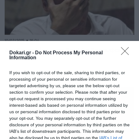
10/07/2015
16:04
Δεν θα ψηφίσει στη Βουλή ο Βαρουφάκης
Dokari.gr -
Do Not Process My Personal
Information
Τη στήριξή του προς τον υπουργό Οικονομικών,
Ευκλείδη Τσακαλώτο, κυρίως για τη μάχη απομείωσης
του χρέους, εξέφρασε ο Γιάννης Βαρουφάκης. Ωστόσο,
If you wish to opt-out of the sale, sharing to third parties, or
με δεύτερο μήνυμά του μέσω Twitter ξεκαθάρισε πως
processing of your personal or sensitive information for
για οικογενειακούς λόγους δεν θα παραβρεθεί στη
targeted advertising by us, please use the below opt-out
μεταμεσονύχτια ψηφοφορία στη Βουλή.
section to confirm your selection. Please note that after your
opt-out request is processed you may continue seeing
interest-based ads based on personal information utilized by
us or personal information disclosed to third parties prior to
your opt-out. You may separately opt-out of the further
disclosure of your personal information by third parties on the
IAB’s list of downstream participants. This information may
also be disclosed by us to third parties on the
IAB’s List of