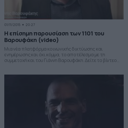
01/11/2015
20:27
Η επίσημη παρουσίαση των 1101 του
Βαρουφάκη (video)
Μια νέα πλατφόρμα κοινωνικής δικτύωσης και
ενημέρωσης και όχι κόμμα, το αποτέλεσμα με τη
συμμετοχή και του Γιάννη Βαρουφάκη. Δείτε το βίντεο
από την επίσημη παρουσίαση του www.1101.gr…