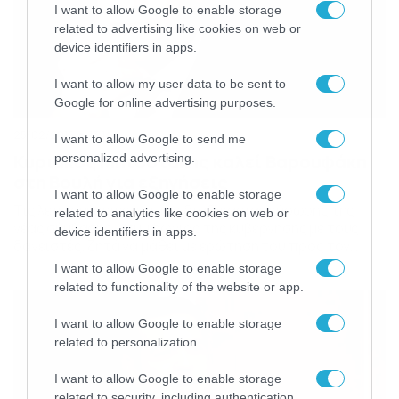
I want to allow Google to enable storage
related to advertising like cookies on web or
device identifiers in apps.
I want to allow my user data to be sent to
Google for online advertising purposes.
25/02/2015
13:14
I want to allow Google to send me
Κυριάκος Μητσοτάκης καλεί Βαρουφάκη
personalized advertising.
στη Βουλή για εξηγήσεις
I want to allow Google to enable storage
Τις λεπτομέρειες επί της διαδικασίας κύρωσης της
related to analytics like cookies on web or
νέας σύμβασης – συμφωνίας της κυβέρνησης με τους
device identifiers in apps.
δανειστές, ζητά να μάθει με ερώτησή του προς τον
Γιάννη Βαρουφάκη, ο Κυριάκος Μητσοτάκης. Ερώτηση με
I want to allow Google to enable storage
την οποία ζητάει από τον Υπουργό Οικονομικών, Γιάνη
related to functionality of the website or app.
Βαρουφάκη, το πότε και με ποια διαδικασία θα
επικυρώσει η Κυβέρνηση την παράταση της Κύριας
I want to allow Google to enable storage
Σύμβασης […]
related to personalization.
I want to allow Google to enable storage
related to security, including authentication