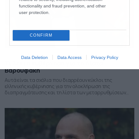
functionality and fraud prevention, and other
user protection.
CONFIRM
24/02/2015
18:56
Data Deletion
Data Access
Privacy Policy
Τι λέει η κυβέρνηση για τη Λίστα
Βαρουφάκη
Αυτά είναι τα σχόλια που διαρρέουν κύκλοι της
ελληνικής κυβέρνησης για την ολοκλήρωση της
διαπραγμάτευσης και τη λίστα των μεταρρυθμίσεων
Βαρουφάκη. 1.Η τετράμηνη παράταση της δανειακής
σύμβασης και η λίστα με τις μεταρρυθμίσεις που τη
συνοδεύει, συνιστούν σημείο καμπής τόσο για την
Ελλάδα όσο και για την Ευρώπη. Για πρώτη φορά από
την έναρξη της […]