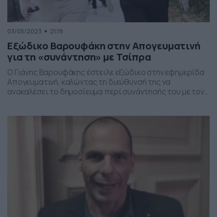
03/05/2023
21:19
Εξώδικο Βαρουφάκη στην Απογευματινή
για τη «συνάντηση» με Τσίπρα
Ο Γιάνης Βαρουφάκης έστειλε εξώδικο στην εφημερίδα
Απογευματινή, καλώντας τη διεύθυνσή της να
ανακαλέσει το δημοσίευμα περί συνάντησής του με τον
Αλέξη Τσίπρα, την οποία και διαψεύδει
κατηγορηματικά. Αναλυτικά όσα αναφέρονται στο
εξώδικο που απέστειλε ο Γιάνης Βαρουφάκης προς την
εφημερίδα Απογευματινή: Η εφημερίδα
«Απογευματινή», (…) δημοσίευσε σήμερα, 2/5/2023,
ανυπόγραφο «ρεπορτάζ» ανωνύμου τινός, υπό τον […]