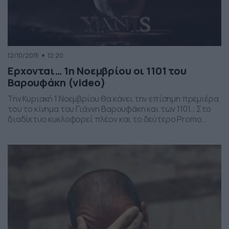
12/10/2015
12:20
Ερχονται… 1η Νοεμβρίου οι 1101 του
Βαρουφάκη (video)
Την Κυριακή 1 Νοεμβρίου θα κάνει την επίσημη πρεμιέρα
του το κίνημα του Γιάννη Βαρουφάκη και των 1101… Στο
διαδίκτυο κυκλοφορεί πλέον και το δεύτερο Promo
Video με τους 1101 να υπόσχονται πως έρχονται για να
τα αλλάξουν όλα… Δείτε το…