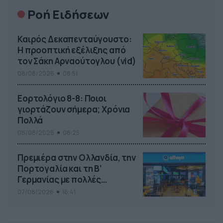
Ροή Ειδήσεων
Καιρός Δεκαπενταύγουστο:
Η προοπτική εξέλιξης από
τον Σάκη Αρναούτογλου (vid)
08/08/2026
08:51
Εορτολόγιο 8-8: Ποιοι
γιορτάζουν σήμερα; Χρόνια
Πολλά
08/08/2026
08:25
Πρεμιέρα στην Ολλανδία, την
Πορτογαλία και τη Β’
Γερμανίας με πολλές
στοιχηματικές επιλογές από
07/08/2026
16:41
το ΠΑΜΕ ΣΤΟΙΧΗΜΑ